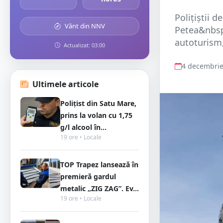
Polițiștii d
Vânt din NNV
Petea&nbsp;
autoturism, 
Actualizat: 03:00
4 decembrie
Ultimele articole
Polițist din Satu Mare,
prins la volan cu 1,75
g/l alcool în...
19 ore • Locale
TOP Trapez lansează în
premieră gardul
metalic „ZIG ZAG”. Ev...
19 ore • Locale