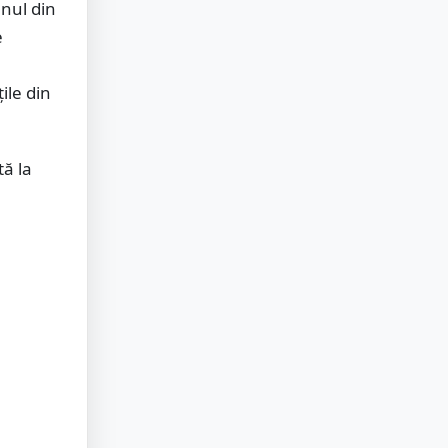
unul din
e
ile din
tă la