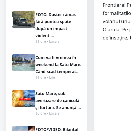
Frontierei P
formalitățil
FOTO. Duster rămas
volanul unui
fără puntea spate
după un impact
Olanda. Pe 
violent....
de însoţire,
11 ore • Locale
Cum va fi vremea în
weekend la Satu Mare.
Când scad temperat...
11 ore • Life
Satu Mare, sub
avertizare de caniculă
și furtuni. Se anunță ...
10 ore • Locale
FOTO/VIDEO. Bilanțul