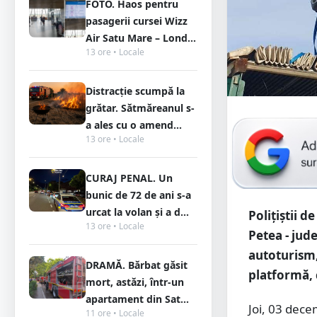
FOTO. Haos pentru
pasagerii cursei Wizz
Air Satu Mare – Lond...
13 ore • Locale
Distracție scumpă la
grătar. Sătmăreanul s-
a ales cu o amend...
13 ore • Locale
CURAJ PENAL. Un
bunic de 72 de ani s-a
urcat la volan și a d...
Polițiștii d
13 ore • Locale
Petea - jud
autoturism,
DRAMĂ. Bărbat găsit
platformă, 
mort, astăzi, într-un
apartament din Sat...
Joi, 03 dece
11 ore • Locale