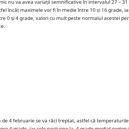
ic nu va avea variații semnificative în intervalul 27 – 31
tfel încât maximele vor fi în medie între 10 și 16 grade, ia
re 0 și 4 grade, valori cu mult peste normalul acestei pe
ce.
 de 4 februarie se va răci treptat, astfel că temperaturil
pre 4 grade, iar cele nocturne la -4 grade mediat regional