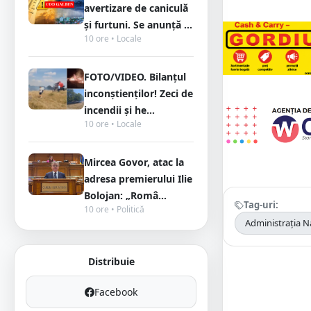
avertizare de caniculă
și furtuni. Se anunță ...
10 ore • Locale
FOTO/VIDEO. Bilanțul
inconștienților! Zeci de
incendii și he...
10 ore • Locale
Mircea Govor, atac la
adresa premierului Ilie
Bolojan: „Româ...
Tag-uri:
10 ore • Politică
Administrația N
Distribuie
Facebook