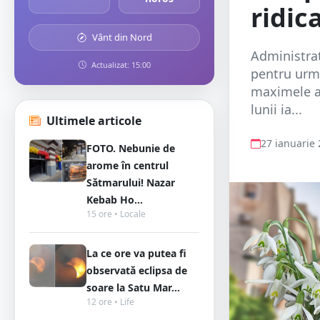
ridic
Vânt din Nord
Administra
Actualizat: 15:00
pentru urmă
maximele ar
lunii ia...
Ultimele articole
27 ianuarie
FOTO. Nebunie de
arome în centrul
Sătmarului! Nazar
Kebab Ho...
15 ore • Locale
La ce ore va putea fi
observată eclipsa de
soare la Satu Mar...
12 ore • Life