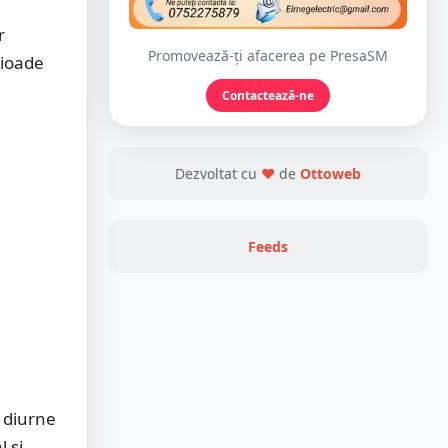
r
Promovează-ți afacerea pe PresaSM
rioade
Contactează-ne
Dezvoltat cu
❤
de
Ottoweb
Feeds
e diurne
 și