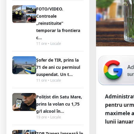
FOTO/VIDEO.
Controale
„reinstituite”
temporar la frontiera
c...
11 ore • Locale
Șofer de TIR, prins la
71 de ani cu permisul
suspendat. Un t...
11 ore • Locale
Administra
Polițist din Satu Mare,
prins la volan cu 1,75
pentru urmă
g/l alcool în...
maximele ar
19 ore • Locale
lunii ianuar
TOP Trapez lansează în