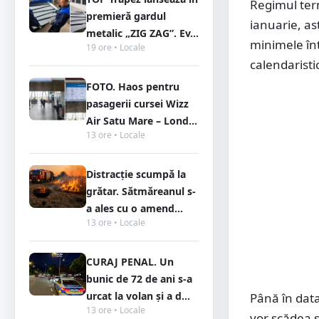
Regimul term
premieră gardul
ianuarie, as
metalic „ZIG ZAG”. Ev...
minimele înt
19 ore • Locale
calendaristi
FOTO. Haos pentru
pasagerii cursei Wizz
Air Satu Mare – Lond...
13 ore • Locale
Distracție scumpă la
grătar. Sătmăreanul s-
a ales cu o amend...
13 ore • Locale
CURAJ PENAL. Un
bunic de 72 de ani s-a
urcat la volan și a d...
Până în data
13 ore • Locale
vor scădea s