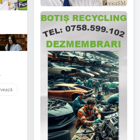
.
lvează