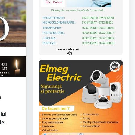
o
lul
ie.