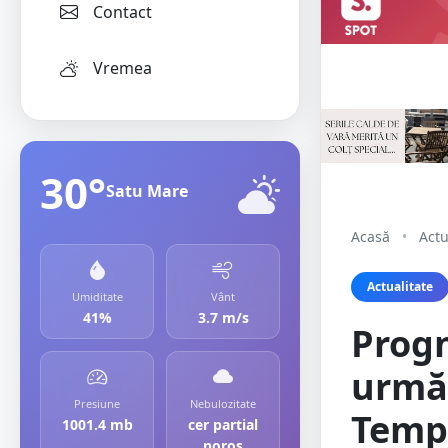
Contact
Vremea
30°
Satu Mare
Acasă
•
Actu
Actualitate
Umiditate
Vânt
41%
3.7 m/s
Prog
urmă
Presiune
Nebulozitate
Tempe
1001.4 mb
cer partial
noros