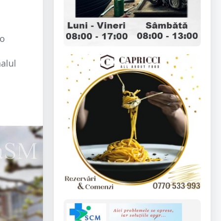
eo
alul