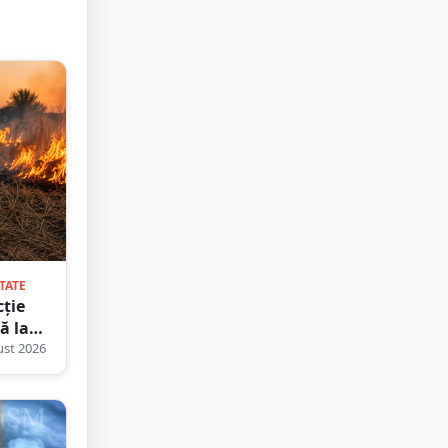
TATE
cție
ă la
.
st 2026
reanul
s cu o
ă de
lei