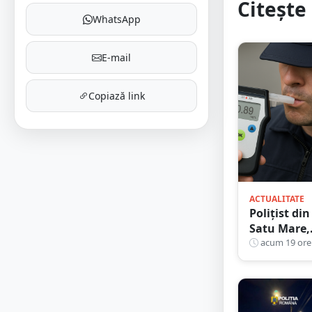
Citește 
WhatsApp
E-mail
Copiază link
ACTUALITATE
Polițist din
Satu Mare,
prins la
acum 19 ore
volan cu
1,75 g/l
alcool în
sânge.