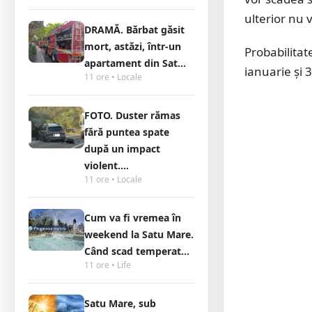
ulterior nu 
DRAMĂ. Bărbat găsit
mort, astăzi, într-un
Probabilitate
apartament din Sat...
ianuarie și 
11 ore • Locale
FOTO. Duster rămas
fără puntea spate
după un impact
violent....
11 ore • Locale
Cum va fi vremea în
weekend la Satu Mare.
Când scad temperat...
11 ore • Life
Satu Mare, sub