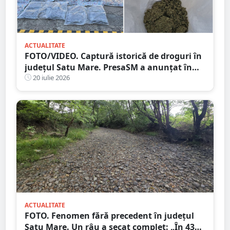
ACTUALITATE
FOTO/VIDEO. Captură istorică de droguri în
județul Satu Mare. PresaSM a anunțat în
premieră!
20 iulie 2026
ACTUALITATE
FOTO. Fenomen fără precedent în județul
Satu Mare. Un râu a secat complet: „În 43