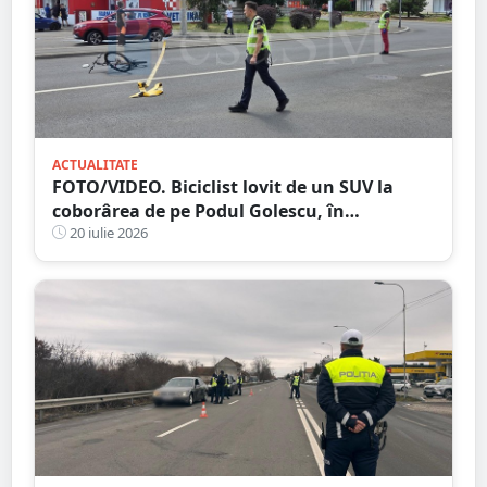
ACTUALITATE
FOTO/VIDEO. Biciclist lovit de un SUV la
coborârea de pe Podul Golescu, în
municipiul Satu Mare. Șoferul: ”Pur și
20 iulie 2026
simplu nu l-am văzut”