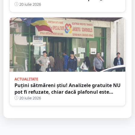
de ani nu am văzut așa ceva”
20 iulie 2026
ACTUALITATE
Puțini sătmăreni știu! Analizele gratuite NU
pot fi refuzate, chiar dacă plafonul este
epuizat
20 iulie 2026