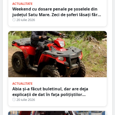
ACTUALITATE
Weekend cu dosare penale pe șoselele din
județul Satu Mare. Zeci de șoferi lăsați fără
permise
20 iulie 2026
ACTUALITATE
Abia și-a făcut buletinul, dar are deja
explicații de dat în fața polițiștilor
sătmăreni. Totul după o ”aventură” cu ATV-
20 iulie 2026
ul pe străzile din sat