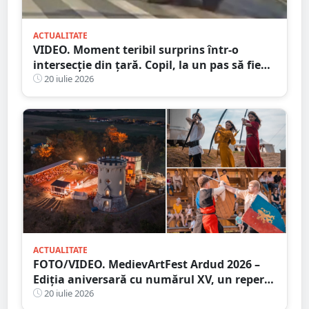
ACTUALITATE
VIDEO. Moment teribil surprins într-o
intersecție din țară. Copil, la un pas să fie
spulberat de mașină
20 iulie 2026
ACTUALITATE
FOTO/VIDEO. MedievArtFest Ardud 2026 –
Ediția aniversară cu numărul XV, un reper
al vieții culturale din județul Satu Mare
20 iulie 2026