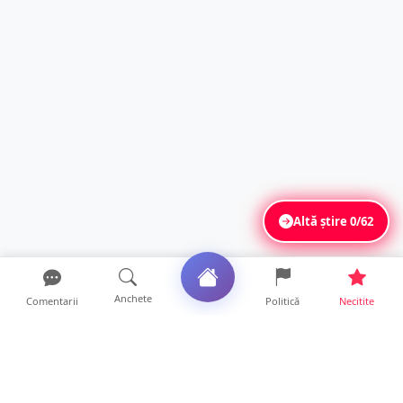
Altă știre
0/62
Anchete
Comentarii
Politică
Necitite
Ultimele articole
Mamă de doar 36 de ani, măcinată de