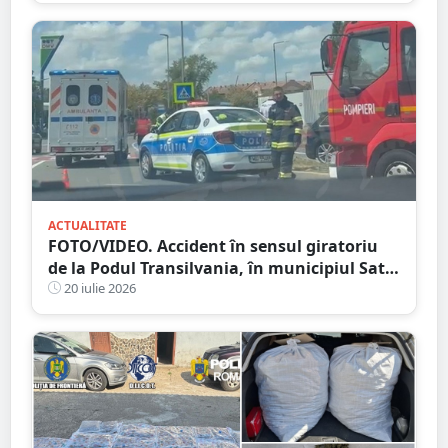
ACTUALITATE
FOTO/VIDEO. Accident în sensul giratoriu
de la Podul Transilvania, în municipiul Satu
Mare. Poliția a stabilit cauza producerii
20 iulie 2026
evenimentului