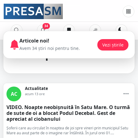
34
pod Decebal
Actualitate
AC
acum 13 ore
VIDEO. Noapte neobișnuită în Satu Mare. O turmă
de sute de oi a blocat Podul Decebal. Gest de
apreciat al ciobanului
Șoferii care au circulat în noaptea de joi spre vineri prin municipiul Satu
Mare au avut parte de o imagine rar întâlnită. În jurul orei 01....