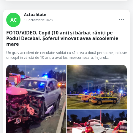
Actualitate
AC
11 octombrie 2023
FOTO/VIDEO. Copil (10 ani) și bărbat răniți pe
Podul Decebal. Șoferul vinovat avea alcoolemie
mare
Un grav accident de circulație soldat cu rănirea a două persoane, inclusiv
un copil în vârstă de 10 ani, a avut loc miercuri seara, în jurul...