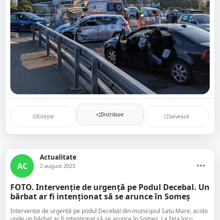
Distribuie
Citește
Salvează
Actualitate
AC
2 august 2023
FOTO. Intervenție de urgență pe Podul Decebal. Un
bărbat ar fi intenționat să se arunce în Someș
Intervenție de urgență pe podul Decebal din municipiul Satu Mare, acolo
unde un bărbat ar fi intenționat să se arunce în Someș. La fața locu...