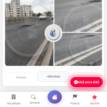
Distribuie
Citește
Salvează
Altă știre
0/65
Actualitate
AC
21 mai 2020
Anchete
Actualitate
Politică
Necitite