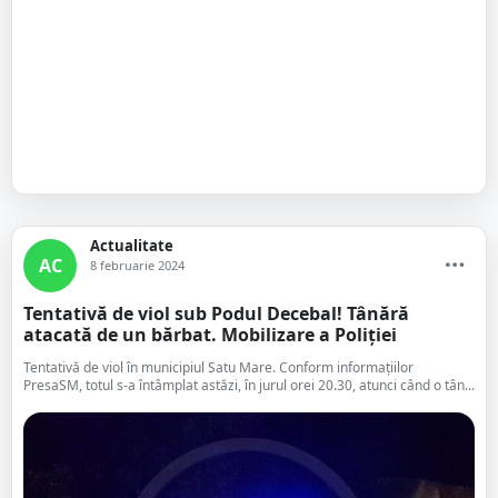
Actualitate
AC
8 februarie 2024
Tentativă de viol sub Podul Decebal! Tânără
atacată de un bărbat. Mobilizare a Poliției
Tentativă de viol în municipiul Satu Mare. Conform informațiilor
PresaSM, totul s-a întâmplat astăzi, în jurul orei 20.30, atunci când o tân...