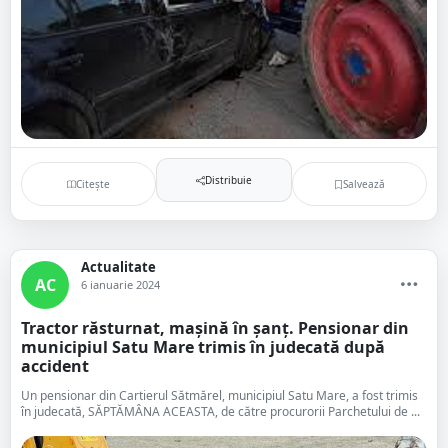
Distribuie
Citește
Salvează
Actualitate
AC
6 ianuarie 2024
Tractor răsturnat, mașină în șanț. Pensionar din
municipiul Satu Mare trimis în judecată după
accident
Un pensionar din Cartierul Sătmărel, municipiul Satu Mare, a fost trimis
în judecată, SĂPTĂMÂNA ACEASTA, de către procurorii Parchetului de ...