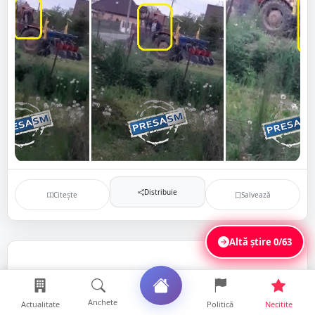
Distribuie
Citește
Salvează
Altă știre
0/63
Anchete
Actualitate
Politică
Necitite