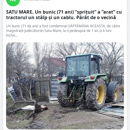
SATU MARE. Un bunic (71 ani) ”sprițuit” a ”arat” cu
tractorul un stâlp și un cablu. Pârât de o vecină
Un bunic (71 de ani) a fost condamnat SĂPTĂMÂNA ACEASTA, de către
magistrații Judecătoriei Satu Mare, la o pedeapsă de 1 an şi 6 luni
închis...