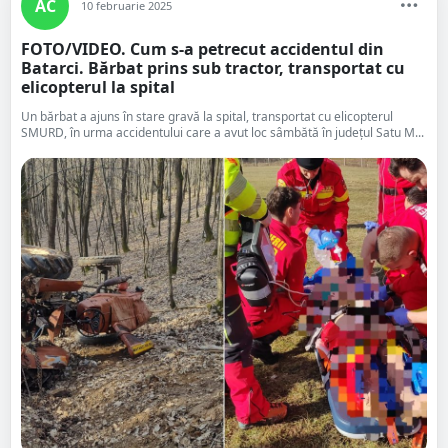
AC
10 februarie 2025
FOTO/VIDEO. Cum s-a petrecut accidentul din
Batarci. Bărbat prins sub tractor, transportat cu
elicopterul la spital
Un bărbat a ajuns în stare gravă la spital, transportat cu elicopterul
SMURD, în urma accidentului care a avut loc sâmbătă în județul Satu M...