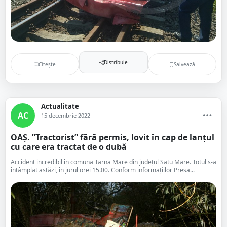
Distribuie
Citește
Salvează
Actualitate
AC
15 decembrie 2022
OAȘ. ”Tractorist” fără permis, lovit în cap de lanțul
cu care era tractat de o dubă
Accident incredibil în comuna Tarna Mare din județul Satu Mare. Totul s-a
întâmplat astăzi, în jurul orei 15.00. Conform informațiilor Presa...