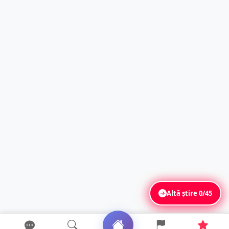
Altă știre
0/45