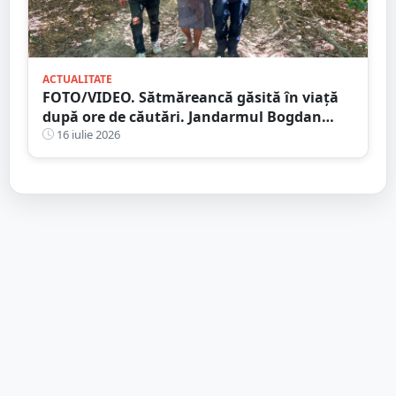
ACTUALITATE
FOTO/VIDEO. Sătmăreancă găsită în viață
după ore de căutări. Jandarmul Bogdan
Moisi este eroul zilei
16 iulie 2026