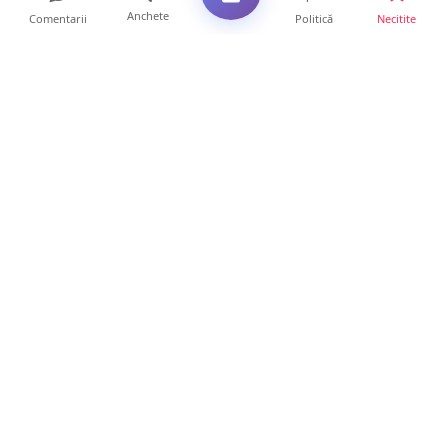
Anchete
Comentarii
Politică
Necitite
Ultimele articole
Se extinde unul dintre cele mai cunoscute
lanțuri locale din...
12 ore • Locale
VIDEO. Echipajul unei ambulanțe aflate în
misiune, atacat cu...
10 ore • Locale
Un nou val de aer african va cuprinde țara.
Prognoza meteo p...
10 ore • Life
Sătmărenii nu scapă de caniculă. O nouă