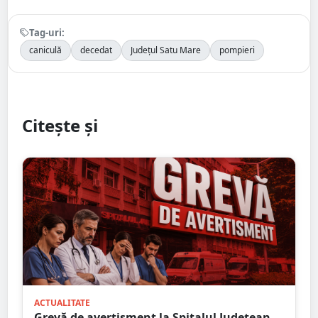
Tag-uri:
caniculă
decedat
Județul Satu Mare
pompieri
Citește și
ACTUALITATE
Grevă de avertisment la Spitalul Județean