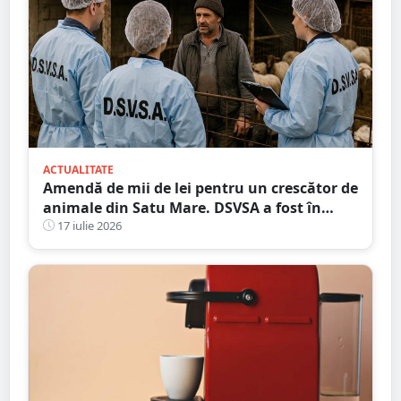
ACTUALITATE
Amendă de mii de lei pentru un crescător de
animale din Satu Mare. DSVSA a fost în
control
17 iulie 2026