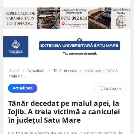
Acasă
•
Actualitate
•
Tânăr decedat pe malul apei, la Iojib. A
treia vic...
Salvează
Actualitate
Tânăr decedat pe malul apei, la
Iojib. A treia victimă a caniculei
în județul Satu Mare
Un tânăr, în vârstă de 29 de ani, a decedat astăzi, în