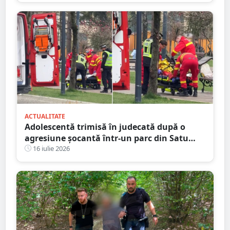
ACTUALITATE
Adolescentă trimisă în judecată după o
agresiune șocantă într-un parc din Satu
Mare. Victima a fost bătută până și-a
16 iulie 2026
pierdut cunoștința