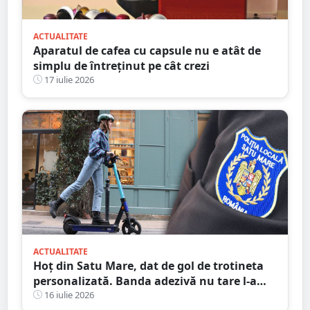
ACTUALITATE
Aparatul de cafea cu capsule nu e atât de
simplu de întreținut pe cât crezi
17 iulie 2026
ACTUALITATE
Hoț din Satu Mare, dat de gol de trotineta
personalizată. Banda adezivă nu tare l-a
ajutat
16 iulie 2026