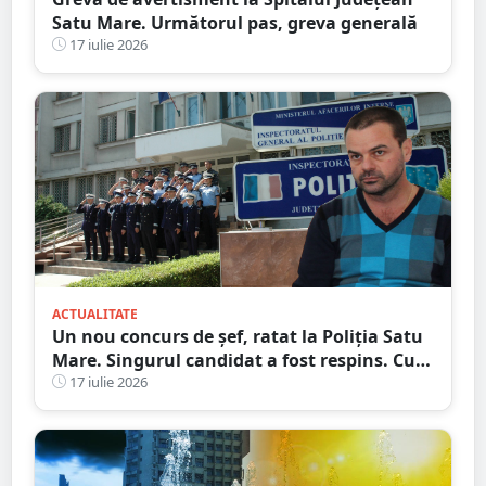
Satu Mare. Următorul pas, greva generală
17 iulie 2026
ACTUALITATE
Un nou concurs de șef, ratat la Poliția Satu
Mare. Singurul candidat a fost respins. Cum
se explică...
17 iulie 2026