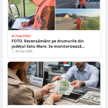
ACTUALITATE
FOTO. Recensământ pe drumurile din
județul Satu Mare. Se monitorizează
traficul rutier
20 mai 2026