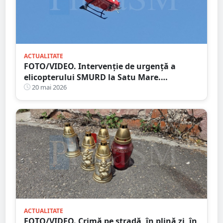
ACTUALITATE
FOTO/VIDEO. Intervenție de urgență a
elicopterului SMURD la Satu Mare.
Persoană în stare critică
20 mai 2026
ACTUALITATE
FOTO/VIDEO. Crimă pe stradă, în plină zi, în