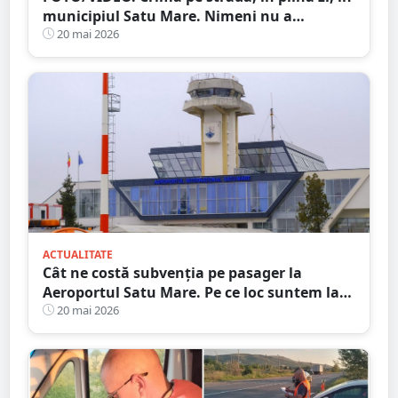
municipiul Satu Mare. Nimeni nu a
intervenit, Poliția a dat o simplă amendă!
20 mai 2026
ACTUALITATE
Cât ne costă subvenția pe pasager la
Aeroportul Satu Mare. Pe ce loc suntem la
nivel național
20 mai 2026