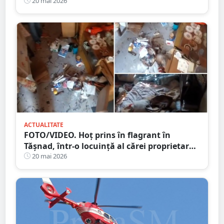
criminalul
20 mai 2026
ACTUALITATE
FOTO/VIDEO. Hoț prins în flagrant în
Tășnad, într-o locuință al cărei proprietar
este plecat din țară
20 mai 2026