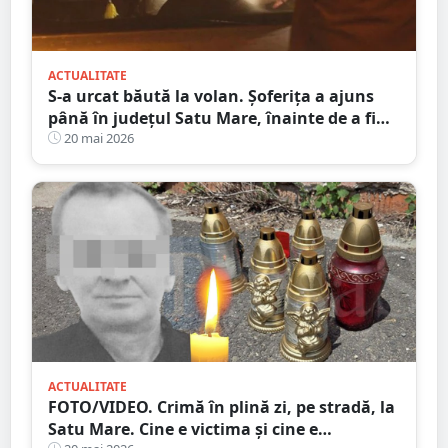
ACTUALITATE
S-a urcat băută la volan. Șoferița a ajuns
până în județul Satu Mare, înainte de a fi
prinsă de polițiști
20 mai 2026
ACTUALITATE
FOTO/VIDEO. Crimă în plină zi, pe stradă, la
Satu Mare. Cine e victima și cine e