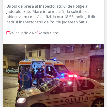
Biroul de presă al Inspectoratului de Poliție al
Județului Satu Mare informează - la solicitarea
obiectiv-sm.ro - că astăzi, la ora 18.56, polițiștii din
cadrul Inspectoratul de Poliție Județean Satu ...
24 ianuarie 2025
2 min citire