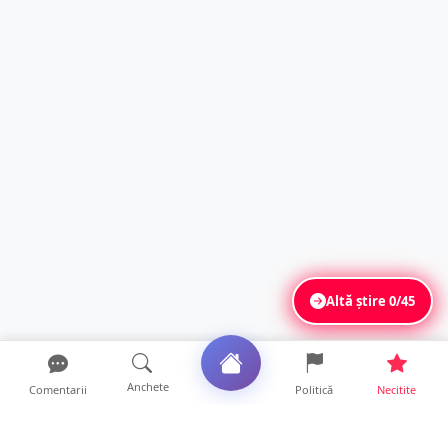
Altă știre
0/45
Anchete
Comentarii
Politică
Necitite