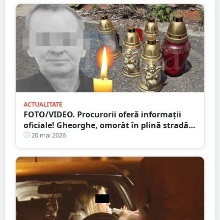
ACTUALITATE
FOTO/VIDEO. Procurorii oferă informații
oficiale! Gheorghe, omorât în plină stradă,
la Satu Mare
20 mai 2026