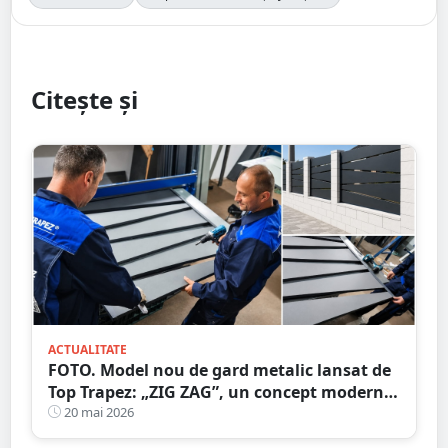
Citește și
ACTUALITATE
FOTO. Model nou de gard metalic lansat de
Top Trapez: „ZIG ZAG”, un concept modern
cu garanție de 20 de ani
20 mai 2026