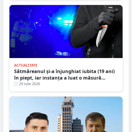
ACTUALITATE
Sătmăreanul și-a înjunghiat iubita (19 ani)
în piept, iar instanța a luat o măsură
radicală
29 iulie 2026