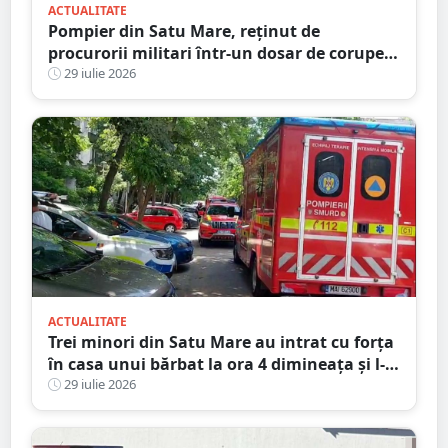
ACTUALITATE
Pompier din Satu Mare, reținut de
procurorii militari într-un dosar de corupere
sexuală a minorilor. Este și antrenor la un
29 iulie 2026
club sportiv
ACTUALITATE
Trei minori din Satu Mare au intrat cu forța
în casa unui bărbat la ora 4 dimineața și l-
au bătut
29 iulie 2026