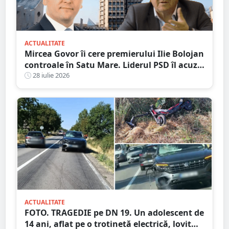
ACTUALITATE
Mircea Govor îi cere premierului Ilie Bolojan
controale în Satu Mare. Liderul PSD îl acuză
pe Adrian Cozma de presiuni politice și cere
28 iulie 2026
verificări ample
ACTUALITATE
FOTO. TRAGEDIE pe DN 19. Un adolescent de
14 ani, aflat pe o trotinetă electrică, lovit