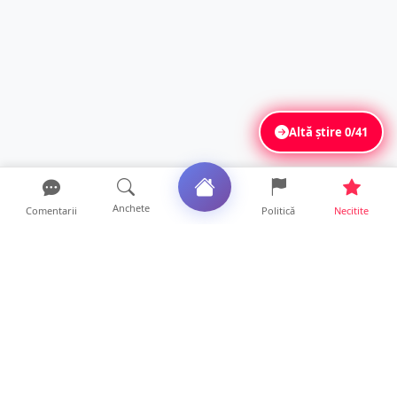
Altă știre
0/41
Anchete
Comentarii
Politică
Necitite
Ultimele articole
ANCHETĂ. Acuzații explozive la DGASPC
Satu Mare! Salarii uri...
18 ore • Anchete
FOTO/VIDEO. Accident cumplit! Impact