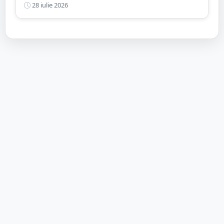
mortal de o mașină
28 iulie 2026