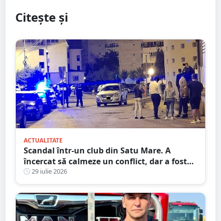
Citește și
ACTUALITATE
Scandal într-un club din Satu Mare. A
încercat să calmeze un conflict, dar a fost
pus la pământ cu un singur pumn
29 iulie 2026