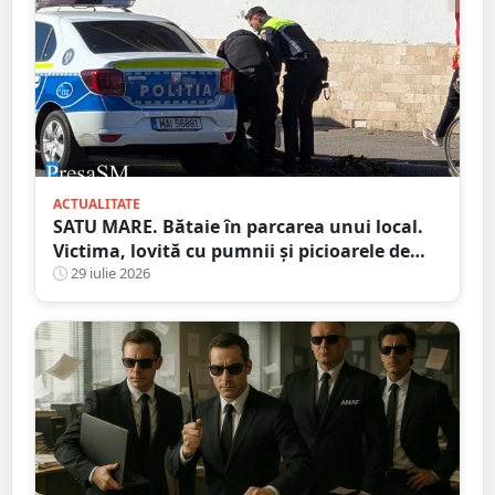
ACTUALITATE
SATU MARE. Bătaie în parcarea unui local.
Victima, lovită cu pumnii și picioarele de
trei agresori
29 iulie 2026