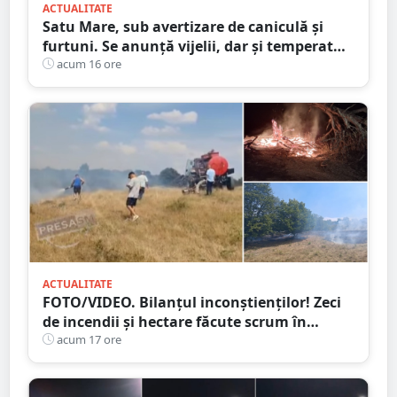
ACTUALITATE
Satu Mare, sub avertizare de caniculă și
furtuni. Se anunță vijelii, dar și temperaturi
ridicate. Avertizarea ANM
acum 16 ore
ACTUALITATE
FOTO/VIDEO. Bilanțul inconștienților! Zeci
de incendii și hectare făcute scrum în
județul Satu Mare
acum 17 ore