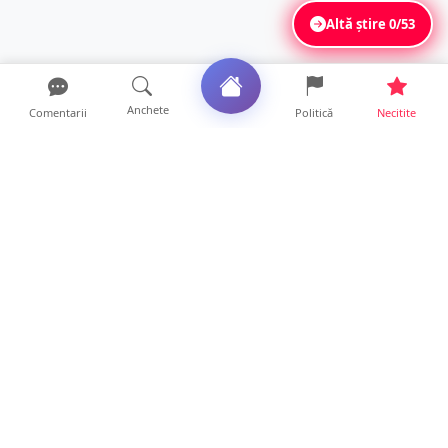
Altă știre
0/53
Anchete
Comentarii
Politică
Necitite
Ultimele articole
Polițist din Satu Mare, prins la volan cu 1,75
g/l alcool în...
19 ore • Locale
TOP Trapez lansează în premieră gardul
metalic „ZIG ZAG”. Ev...
19 ore • Locale
FOTO. Haos pentru pasagerii cursei Wizz Air
Satu Mare – Lond...