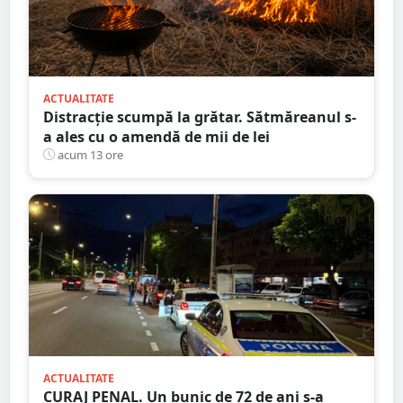
ACTUALITATE
Distracție scumpă la grătar. Sătmăreanul s-
a ales cu o amendă de mii de lei
acum 13 ore
ACTUALITATE
CURAJ PENAL. Un bunic de 72 de ani s-a