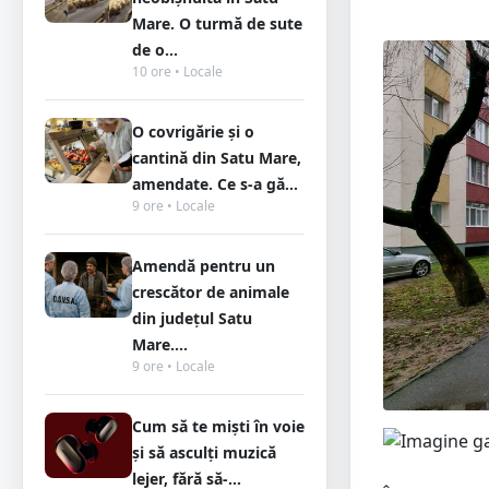
Mare. O turmă de sute
de o...
10 ore • Locale
O covrigărie și o
cantină din Satu Mare,
amendate. Ce s-a gă...
9 ore • Locale
Amendă pentru un
crescător de animale
din județul Satu
Mare....
9 ore • Locale
Cum să te miști în voie
și să asculți muzică
lejer, fără să-...