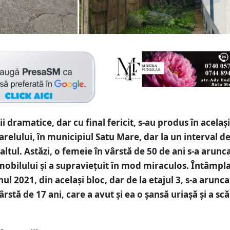
i dramatice, dar cu final fericit, s-au produs în acelaș
arelului, în municipiul Satu Mare, dar la un interval de
altul. Astăzi, o femeie în vârstă de 50 de ani s-a arunca
 imobilului și a supraviețuit în mod miraculos. Întâmpl
nul 2021, din același bloc, dar de la etajul 3, s-a arunca
ârstă de 17 ani, care a avut și ea o șansă uriașă și a sc