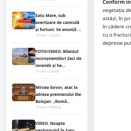
Conform in
vegetația di
Satu Mare, sub
astăzi, în ju
avertizare de caniculă
în cădere cr
și furtuni. Se anunță ...
cu o fractură
10 ore • Locale
depresie put
FOTO/VIDEO. Bilanțul
inconștienților! Zeci de
incendii și he...
10 ore • Locale
Mircea Govor, atac la
adresa premierului Ilie
Bolojan: „Româ...
10 ore • Politică
VIDEO. Noapte
neobișnuită în Satu