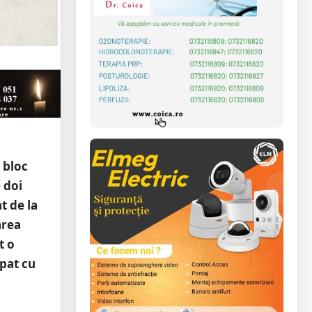
i bloc
 doi
t de la
area
t o
ăpat cu