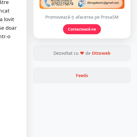
ătre
ncat
Promovează-ți afacerea pe PresaSM
a lovit
se doar
Contactează-ne
ntr-o
Dezvoltat cu
❤
de
Ottoweb
Feeds