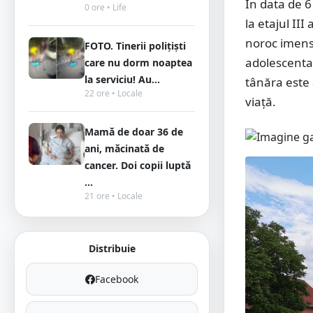
În data de 6
0 ore • Life
la etajul III
noroc imens.
FOTO. Tinerii polițiști
adolescenta s
care nu dorm noaptea
la serviciu! Au...
tânăra este 
22 ore • Locale
viață.
Mamă de doar 36 de
ani, măcinată de
cancer. Doi copii luptă
...
21 ore • Locale
Distribuie
Facebook