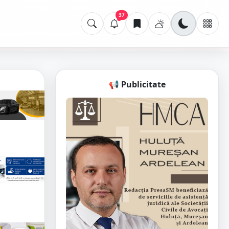
37
📢 Publicitate