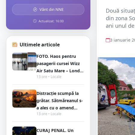
Vânt din NNE
Două situați
din zona So
Actualizat: 16:00
ani unul de 
3 ianuarie 
Ultimele articole
FOTO. Haos pentru
pasagerii cursei Wizz
Air Satu Mare – Lond...
13 ore • Locale
Distracție scumpă la
grătar. Sătmăreanul s-
a ales cu o amend...
13 ore • Locale
CURAJ PENAL. Un