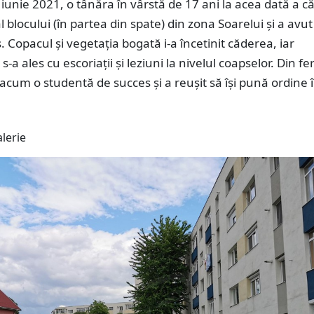
 iunie 2021, o tânăra în vârstă de 17 ani la acea dată a c
 al blocului (în partea din spate) din zona Soarelui și a avu
 Copacul și vegetația bogată i-a încetinit căderea, iar
-a ales cu escoriații și leziuni la nivelul coapselor. Din fer
acum o studentă de succes și a reușit să își pună ordine 