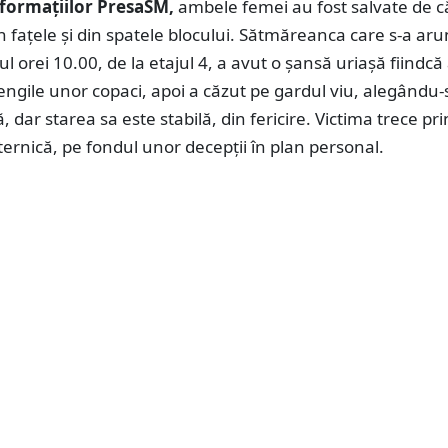
formațiilor PresaSM,
ambele femei au fost salvate de c
n fațele și din spatele blocului. Sătmăreanca care s-a aru
rul orei 10.00, de la etajul 4, a avut o șansă uriașă fiindcă 
engile unor copaci, apoi a căzut pe gardul viu, alegându-
, dar starea sa este stabilă, din fericire. Victima trece pri
ernică, pe fondul unor decepții în plan personal.