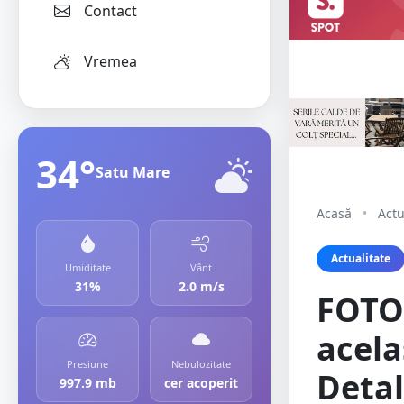
Contact
Vremea
34°
Satu Mare
Acasă
•
Actu
Actualitate
Umiditate
Vânt
31%
2.0 m/s
FOTO.
acela
Presiune
Nebulozitate
Detal
997.9 mb
cer acoperit