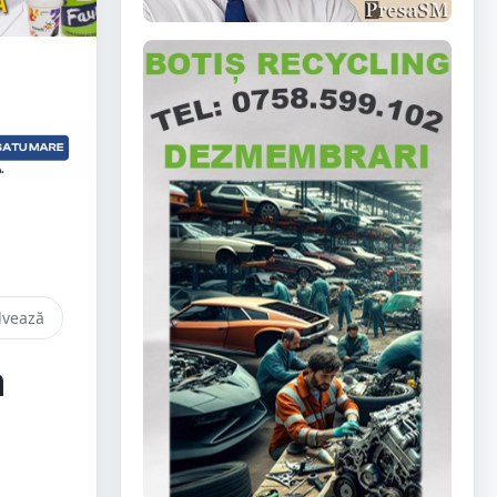
lvează
n