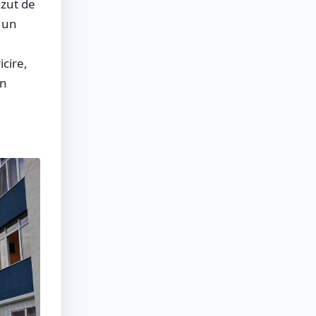
ăzut de
t un
icire,
în