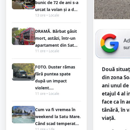
bunic de 72 de ani s-a
urcat la volan și a d...
13 ore • Locale
DRAMĂ. Bărbat găsit
mort, astăzi, într-un
apartament din Sat...
11 ore • Locale
FOTO. Duster rămas
Două situați
fără puntea spate
din zona So
după un impact
ani unul de 
violent....
etajul 4 al
11 ore • Locale
face ca în a
tânără, în v
Cum va fi vremea în
weekend la Satu Mare.
viață.
Când scad temperat...
11 ore • Life