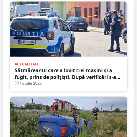
ACTUALITATE
Sătmăreanul care a lovit trei mașini și a
fugit, prins de polițiști. După verificări s-a
ales și cu dosar penal
15 iulie 2026