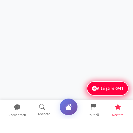
Altă știre
0/41
Anchete
Comentarii
Politică
Necitite