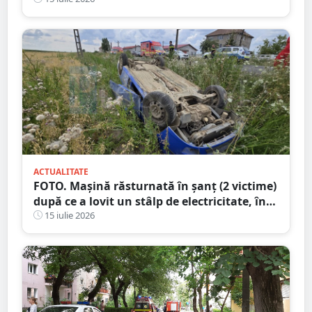
ACTUALITATE
FOTO. Mașină răsturnată în șanț (2 victime)
după ce a lovit un stâlp de electricitate, în
județul Satu Mare
15 iulie 2026