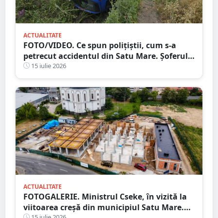
ACTUALITATE
FOTO/VIDEO. Ce spun polițiștii, cum s-a
petrecut accidentul din Satu Mare. Șoferul a
ajuns cu mașina răsturnată în șanț
15 iulie 2026
ACTUALITATE
FOTOGALERIE. Ministrul Cseke, în vizită la
viitoarea creșă din municipiul Satu Mare.
Ce spune primarul despre lucrări
15 iulie 2026