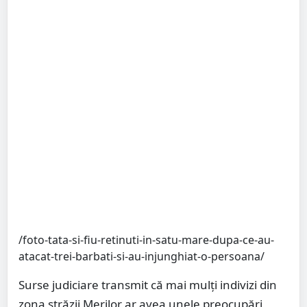
/foto-tata-si-fiu-retinuti-in-satu-mare-dupa-ce-au-
atacat-trei-barbati-si-au-injunghiat-o-persoana/
Surse judiciare transmit că mai mulți indivizi din
zona străzii Merilor ar avea unele preocupări