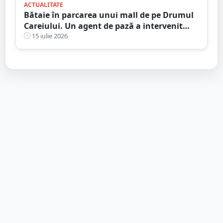
ACTUALITATE
Bătaie în parcarea unui mall de pe Drumul
Careiului. Un agent de pază a intervenit
salvator
15 iulie 2026