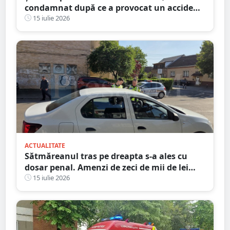
condamnat după ce a provocat un accident
dimineața. Ce explicație le-a dat
15 iulie 2026
judecătorilor
ACTUALITATE
Sătmăreanul tras pe dreapta s-a ales cu
dosar penal. Amenzi de zeci de mii de lei
date ieri de polițiști
15 iulie 2026