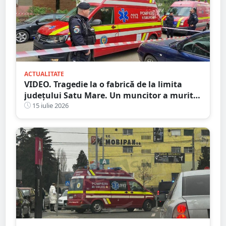
ACTUALITATE
VIDEO. Tragedie la o fabrică de la limita
județului Satu Mare. Un muncitor a murit
după ce o bucată de lemn i-a străpuns
15 iulie 2026
abdomenul