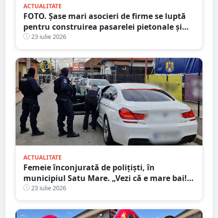
ACTUALITATE
FOTO. Șase mari asocieri de firme se luptă
pentru construirea pasarelei pietonale și
velo de la Crinul
23 iulie 2026
ACTUALITATE
Femeie înconjurată de polițiști, în
municipiul Satu Mare. „Vezi că e mare bai!”
Interceptarea care i-a îngropat
23 iulie 2026