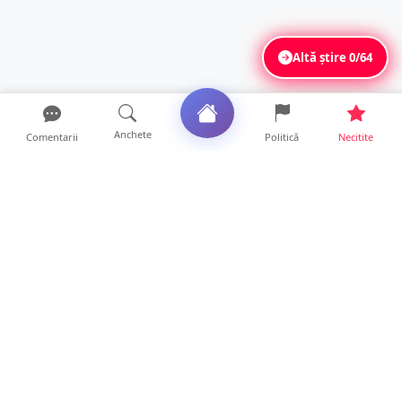
Altă știre
0/64
Anchete
Comentarii
Politică
Necitite
Ultimele articole
TOP Trapez lansează în premieră gardul
metalic „ZIG ZAG”. Ev...
19 ore • Locale
FOTO. Haos pentru pasagerii cursei Wizz Air
Satu Mare – Lond...
13 ore • Locale