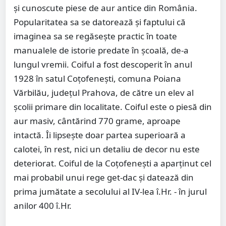
și cunoscute piese de aur antice din România.
Popularitatea sa se datorează și faptului că
imaginea sa se regăsește practic în toate
manualele de istorie predate în școală, de-a
lungul vremii. Coiful a fost descoperit în anul
1928 în satul Coțofenești, comuna Poiana
Vărbilău, județul Prahova, de către un elev al
școlii primare din localitate. Coiful este o piesă din
aur masiv, cântărind 770 grame, aproape
intactă. Îi lipsește doar partea superioară a
calotei, în rest, nici un detaliu de decor nu este
deteriorat. Coiful de la Coțofenești a aparținut cel
mai probabil unui rege get-dac și datează din
prima jumătate a secolului al IV-lea î.Hr. - în jurul
anilor 400 î.Hr.