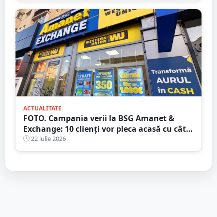
ACTUALITATE
FOTO. Campania verii la BSG Amanet &
Exchange: 10 clienți vor pleca acasă cu câte
1.000 EURO CASH!
22 iulie 2026