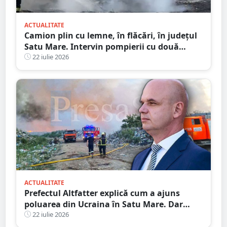
ACTUALITATE
Camion plin cu lemne, în flăcări, în județul
Satu Mare. Intervin pompierii cu două
autospeciale
22 iulie 2026
ACTUALITATE
Prefectul Altfatter explică cum a ajuns
poluarea din Ucraina în Satu Mare. Dar
nimic despre RATEUL instituțiilor publice
22 iulie 2026