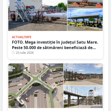
ACTUALITATE
FOTO. Mega investiție în județul Satu Mare.
Peste 50.000 de sătmăreni beneficiază de
rețeaua de 39 de km!
23 iulie 2026