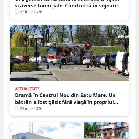
și averse torențiale. Când intră în vigoare
23 iulie 2026
ACTUALITATE
Dramă în Centrul Nou din Satu Mare. Un
bătrân a fost găsit fără viață în propriul
apartament, după două zile în care nu a
23 iulie 2026
mai răspuns la telefon