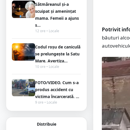
Sătmăreanul și-a
scuipat și amenințat
mama. Femeii a ajuns
s...
Potrivit in
12 ore • Locale
băuturi alco
autovehicul
Codul roșu de caniculă
se prelungește la Satu
Mare. Avertiza...
10 ore • Locale
FOTO/VIDEO. Cum s-a
produs accident cu
victima încarcerată. ...
9 ore • Locale
Distribuie