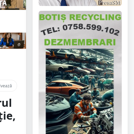
lvează
rul
ție,