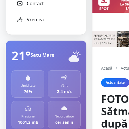
Contact
Vremea
21°
Satu Mare
Acasă
•
Actu
Actualitate
Umiditate
Vânt
76%
2.4 m/s
FOTO/
Sătma
Presiune
Nebulozitate
după 
1001.3 mb
cer senin