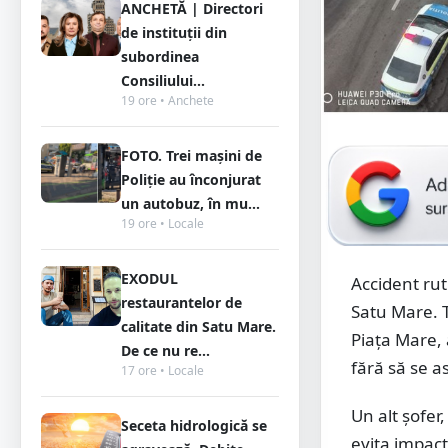
ANCHETĂ | Directori
de instituții din
subordinea
Consiliului...
19 ore • Anchete
FOTO. Trei mașini de
Poliție au înconjurat
un autobuz, în mu...
19 ore • Locale
EXODUL
Accident rut
restaurantelor de
Satu Mare. T
calitate din Satu Mare.
Piața Mare, 
De ce nu re...
fără să se 
17 ore • Locale
Un alt șofer
Seceta hidrologică se
evita impact