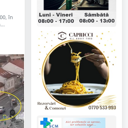
00, în
...