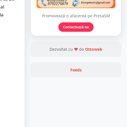
 al
la
Promovează-ți afacerea pe PresaSM
Contactează-ne
Dezvoltat cu
❤
de
Ottoweb
Feeds