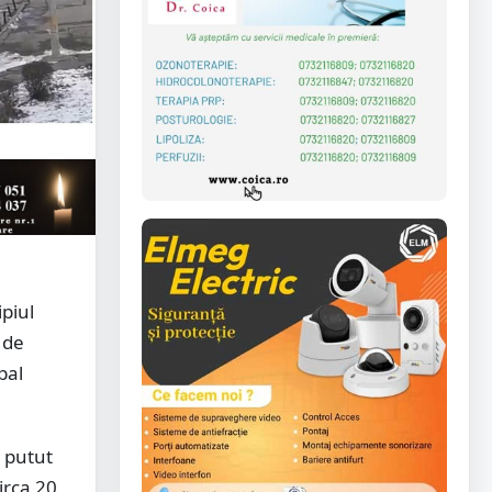
piul
 de
pal
 putut
irca 20