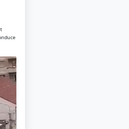
t
conduce