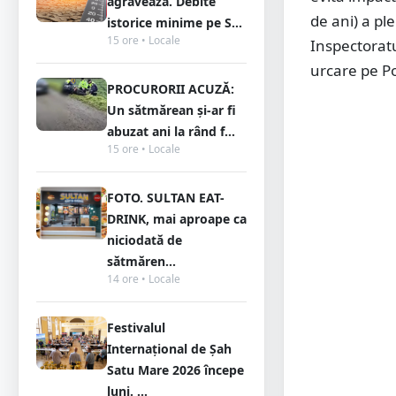
agravează. Debite
de ani) a ple
istorice minime pe S...
15 ore • Locale
Inspectoratu
urcare pe P
PROCURORII ACUZĂ:
Un sătmărean și-ar fi
abuzat ani la rând f...
15 ore • Locale
FOTO. SULTAN EAT-
DRINK, mai aproape ca
niciodată de
sătmăren...
14 ore • Locale
Festivalul
Internațional de Șah
Satu Mare 2026 începe
luni. ...