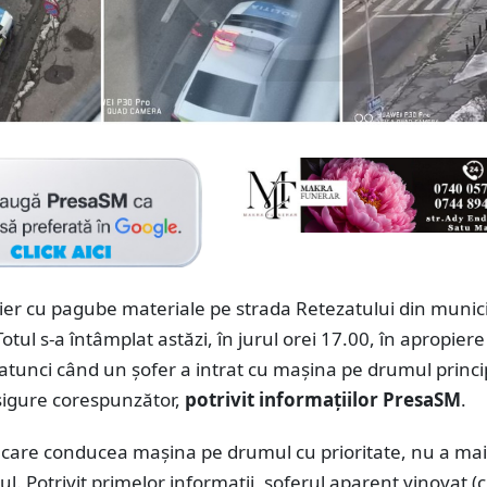
ier cu pagube materiale pe strada Retezatului din munici
otul s-a întâmplat astăzi, în jurul orei 17.00, în apropiere
atunci când un șofer a intrat cu mașina pe drumul princi
asigure corespunzător,
potrivit informațiilor PresaSM
.
, care conducea mașina pe drumul cu prioritate, nu a mai
ul. Potrivit primelor informații, șoferul aparent vinovat (c