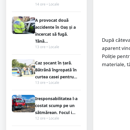
14 ore • Locale
A provocat două
accidente în Oaș și a
încercat să fugă.
După câteva 
Tână...
13 ore • Locale
aparent vinov
Poliție pent
Caz șocant în țară.
materiale, t
Bătrână îngropată în
curtea casei pentru...
13 ore • Locale
Iresponsabilitatea l-a
costat scump pe un
sătmărean. Focul i...
12 ore • Locale