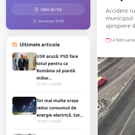
Vânt din Est
Accident ru
municipiul S
Actualizat: 05:00
apropiere d
14 februari
Ultimele articole
USR acuză: PSD face
totul pentru ca
România să piardă
miliar...
21 ore • Locale
Tot mai multe orașe
reduc consumul de
energie electrică. Sat...
19 ore • Locale