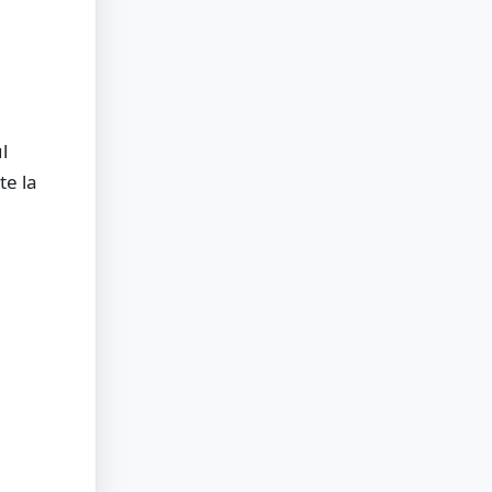
l
te la