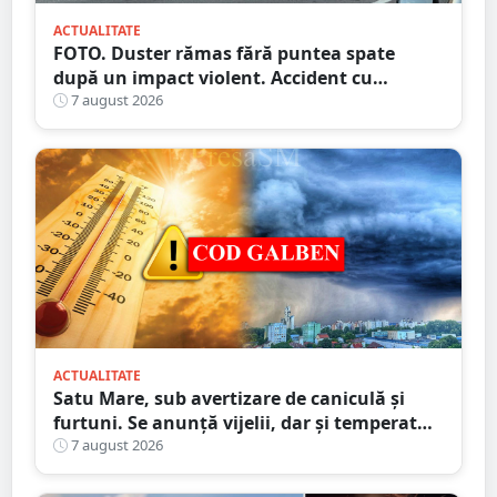
ACTUALITATE
FOTO. Duster rămas fără puntea spate
după un impact violent. Accident cu
implicarea unei mașini din Satu Mare
7 august 2026
ACTUALITATE
Satu Mare, sub avertizare de caniculă și
furtuni. Se anunță vijelii, dar și temperaturi
ridicate. Avertizarea ANM
7 august 2026