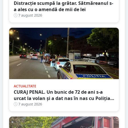
Distracție scumpă la grătar. Sătmăreanul s-
a ales cu o amendă de mii de lei
7 august 2026
ACTUALITATE
CURAJ PENAL. Un bunic de 72 de ani s-a
urcat la volan și a dat nas în nas cu Poliția
Satu Mare
7 august 2026