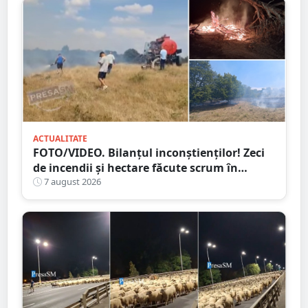
ACTUALITATE
FOTO/VIDEO. Bilanțul inconștienților! Zeci
de incendii și hectare făcute scrum în
județul Satu Mare
7 august 2026