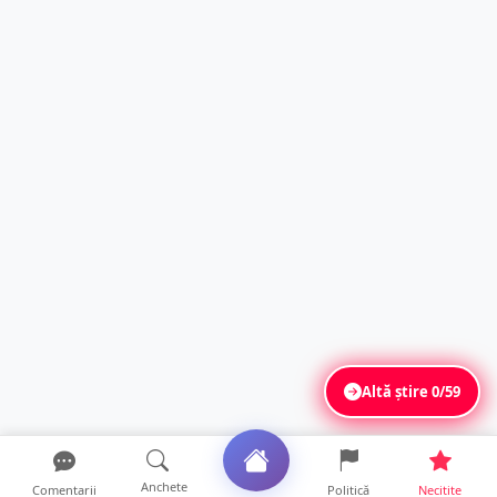
Altă știre
0/59
Anchete
Comentarii
Politică
Necitite