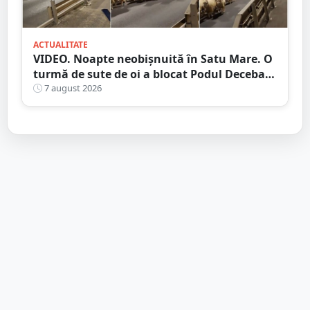
ACTUALITATE
VIDEO. Noapte neobișnuită în Satu Mare. O
turmă de sute de oi a blocat Podul Decebal.
Gest de apreciat al ciobanului
7 august 2026