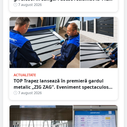
că circula pe contrasens
7 august 2026
ACTUALITATE
TOP Trapez lansează în premieră gardul
metalic „ZIG ZAG”. Eveniment spectaculos
în Grădina Romei
7 august 2026