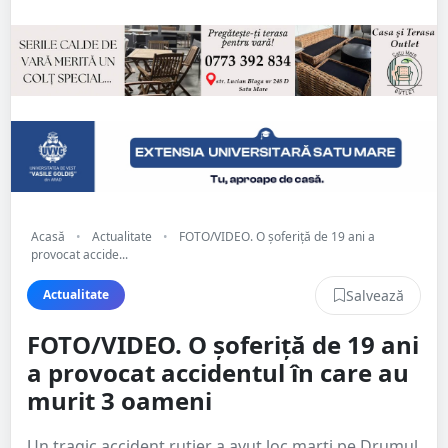
Acasă
•
Actualitate
•
FOTO/VIDEO. O șoferiță de 19 ani a
provocat accide...
Salvează
Actualitate
FOTO/VIDEO. O șoferiță de 19 ani
a provocat accidentul în care au
murit 3 oameni
Un tragic accident rutier a avut loc marți pe Drumul