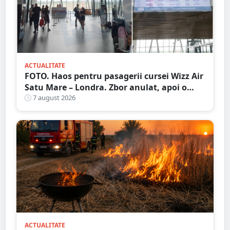
ACTUALITATE
FOTO. Haos pentru pasagerii cursei Wizz Air
Satu Mare – Londra. Zbor anulat, apoi o
nouă întârziere. Fără explicații clare
7 august 2026
ACTUALITATE