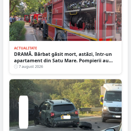
ACTUALITATE
DRAMĂ. Bărbat găsit mort, astăzi, într-un
apartament din Satu Mare. Pompierii au
spart ușa
7 august 2026