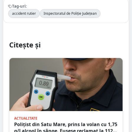
Tag-uri:
accident rutier
Inspectoratul de Poliție Județean
Citește și
ACTUALITATE
Polițist din Satu Mare, prins la volan cu 1,75
g/l alcool în sânge. Fusese reclamat la 112