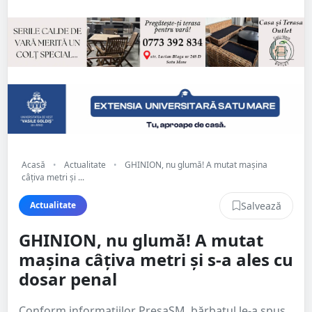
Acasă
•
Actualitate
•
GHINION, nu glumă! A mutat mașina
câțiva metri și ...
Salvează
Actualitate
GHINION, nu glumă! A mutat
mașina câțiva metri și s-a ales cu
dosar penal
Conform informațiilor PresaSM, bărbatul le-a spus