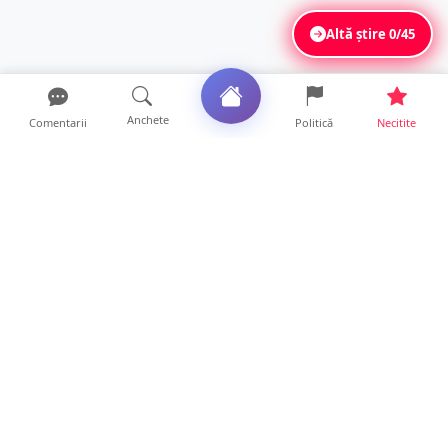
Altă știre
0/45
Anchete
Comentarii
Politică
Necitite
Ultimele articole
Se extinde unul dintre cele mai cunoscute
lanțuri locale din...
12 ore • Locale
VIDEO. Echipajul unei ambulanțe aflate în
misiune, atacat cu...
10 ore • Locale
Un nou val de aer african va cuprinde țara.