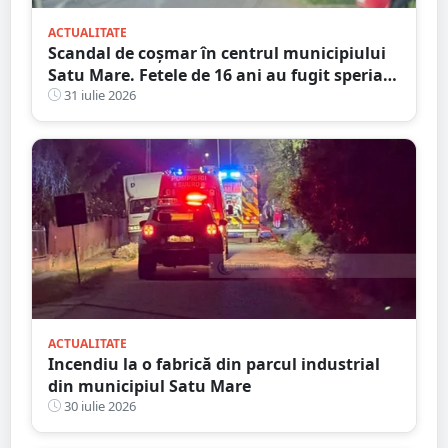
ACTUALITATE
Scandal de coșmar în centrul municipiului
Satu Mare. Fetele de 16 ani au fugit speriate
și au aruncat cu scaune din cauza câinilor
31 iulie 2026
și amenințărilor
ACTUALITATE
Incendiu la o fabrică din parcul industrial
din municipiul Satu Mare
30 iulie 2026