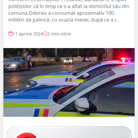
polițiștilor că în timp ce s-a aflat la domiciliul său din
comuna Odoreu a consumat aproximativ 100
mililitri de palincă, cu ocazia mesei, după ce a r...
11 aprilie 2024
2 min citire