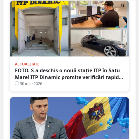
ACTUALITATE
FOTO. S-a deschis o nouă stație ITP în Satu
Mare! ITP Dinamic promite verificări rapide
și servicii de calitate
30 iulie 2026