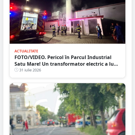
ACTUALITATE
FOTO/VIDEO. Pericol în Parcul Industrial
Satu Mare! Un transformator electric a luat
foc, intervenție de amploare a pompierilor
31 iulie 2026