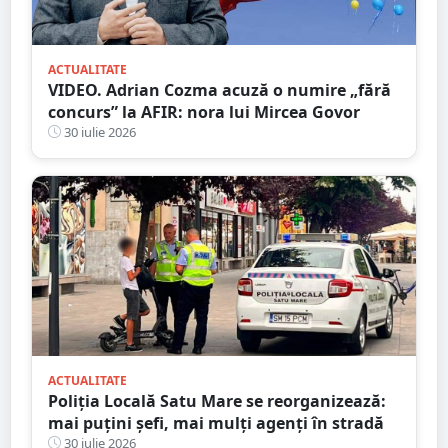
ACTUALITATE
VIDEO. Adrian Cozma acuză o numire „fără
concurs” la AFIR: nora lui Mircea Govor
30 iulie 2026
ACTUALITATE
Poliția Locală Satu Mare se reorganizează:
mai puțini șefi, mai mulți agenți în stradă
30 iulie 2026