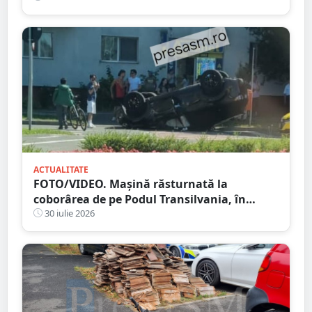
ACTUALITATE
FOTO/VIDEO. Mașină răsturnată la
coborârea de pe Podul Transilvania, în
municipiul Satu Mare
30 iulie 2026