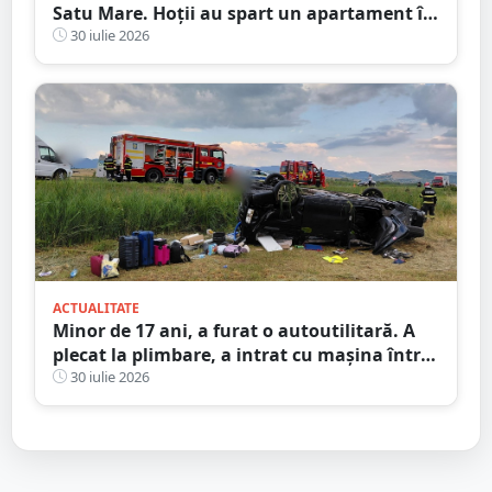
Satu Mare. Hoții au spart un apartament în
timp ce proprietarii erau în concediu
30 iulie 2026
ACTUALITATE
Minor de 17 ani, a furat o autoutilitară. A
plecat la plimbare, a intrat cu mașina într-o
anexă și apoi a abandonat-o
30 iulie 2026