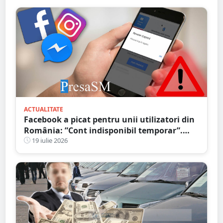
ACTUALITATE
Facebook a picat pentru unii utilizatori din
România: ”Cont indisponibil temporar”.
Probleme și în alte țări
19 iulie 2026