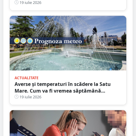
torențiale
19 iulie 2026
ACTUALITATE
Averse și temperaturi în scădere la Satu
Mare. Cum va fi vremea săptămână
următoare
19 iulie 2026