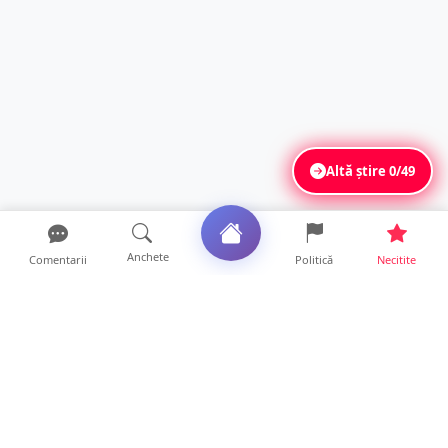
Altă știre
0/49
Anchete
Comentarii
Politică
Necitite
Ultimele articole
Mamă de doar 36 de ani, măcinată de
cancer. Doi copii luptă ...
21 ore • Locale