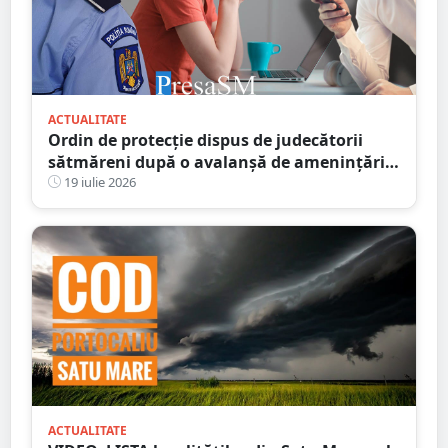
ACTUALITATE
Ordin de protecție dispus de judecătorii
sătmăreni după o avalanșă de amenințări
online. Răzbunarea unui fiu pe amanta
19 iulie 2026
tatălui infidel
ACTUALITATE