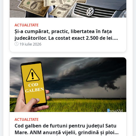
ACTUALITATE
Și-a cumpărat, practic, libertatea în fața
judecătorilor. La costat exact 2.500 de lei.
Victima a plătit cheltuielile de judecată
19 iulie 2026
ACTUALITATE
Cod galben de furtuni pentru județul Satu
Mare. ANM anunță vijelii, grindină și ploi