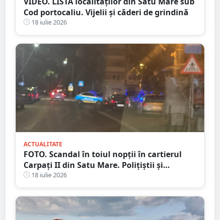
VIDEO. LISTA localităților din Satu Mare sub
Cod portocaliu. Vijelii și căderi de grindină
18 iulie 2026
ACTUALITATE
FOTO. Scandal în toiul nopții în cartierul
Carpați II din Satu Mare. Polițiștii și
jandarmii au intervenit după un apel la 112
18 iulie 2026