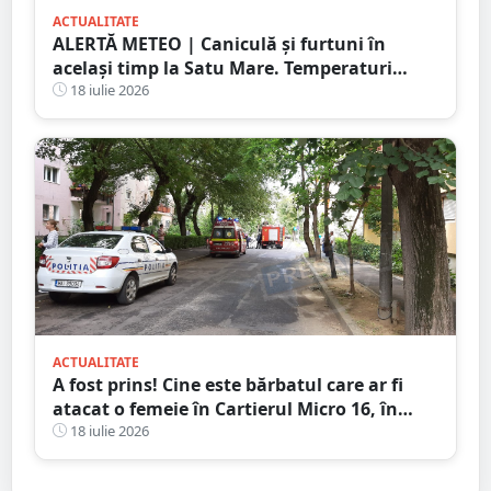
ACTUALITATE
ALERTĂ METEO | Caniculă și furtuni în
același timp la Satu Mare. Temperaturi
extreme și avertizări de vijelii și grindină
18 iulie 2026
ACTUALITATE
A fost prins! Cine este bărbatul care ar fi
atacat o femeie în Cartierul Micro 16, în
plină zi, pe stradă
18 iulie 2026