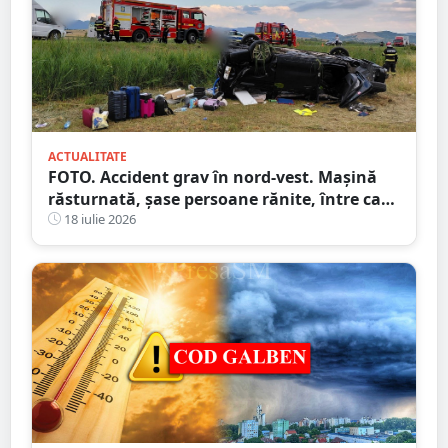
ACTUALITATE
FOTO. Accident grav în nord-vest. Mașină
răsturnată, șase persoane rănite, între care
doi copii
18 iulie 2026