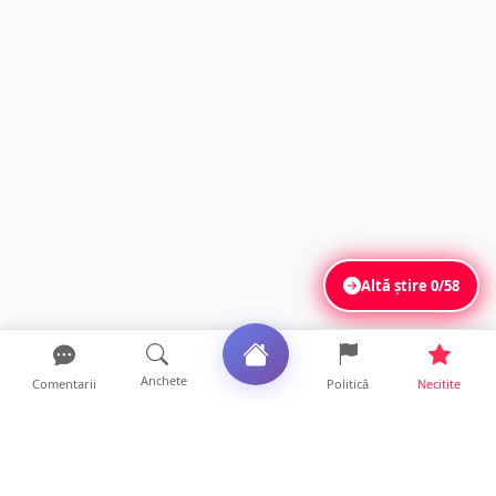
Altă știre
0/58
Anchete
Comentarii
Politică
Necitite
Ultimele articole