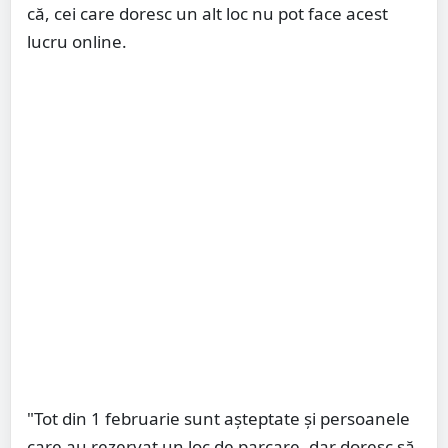
că, cei care doresc un alt loc nu pot face acest
lucru online.
"Tot din 1 februarie sunt așteptate și persoanele
care au rezervat un loc de parcare, dar doresc să