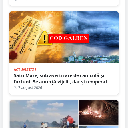
ACTUALITATE
Satu Mare, sub avertizare de caniculă și
furtuni. Se anunță vijelii, dar și temperaturi
ridicate. Avertizarea ANM
7 august 2026