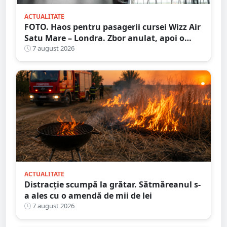
ACTUALITATE
FOTO. Haos pentru pasagerii cursei Wizz Air
Satu Mare – Londra. Zbor anulat, apoi o
nouă întârziere. Fără explicații clare
7 august 2026
ACTUALITATE
Distracție scumpă la grătar. Sătmăreanul s-
a ales cu o amendă de mii de lei
7 august 2026