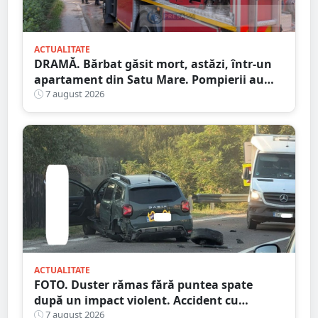
ACTUALITATE
DRAMĂ. Bărbat găsit mort, astăzi, într-un
apartament din Satu Mare. Pompierii au
spart ușa
7 august 2026
ACTUALITATE
FOTO. Duster rămas fără puntea spate
după un impact violent. Accident cu
implicarea unei mașini din Satu Mare
7 august 2026