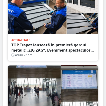
ACTUALITATE
TOP Trapez lansează în premieră gardul
metalic „ZIG ZAG”. Eveniment spectaculos
în Grădina Romei
acum 22 ore