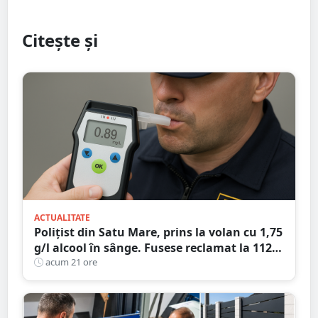
Citește și
ACTUALITATE
Polițist din Satu Mare, prins la volan cu 1,75
g/l alcool în sânge. Fusese reclamat la 112
că circula pe contrasens
acum 21 ore