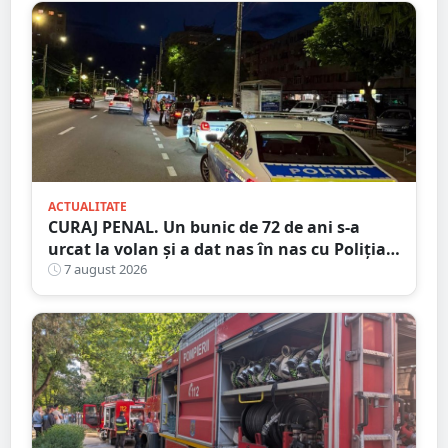
ACTUALITATE
CURAJ PENAL. Un bunic de 72 de ani s-a
urcat la volan și a dat nas în nas cu Poliția
Satu Mare
7 august 2026