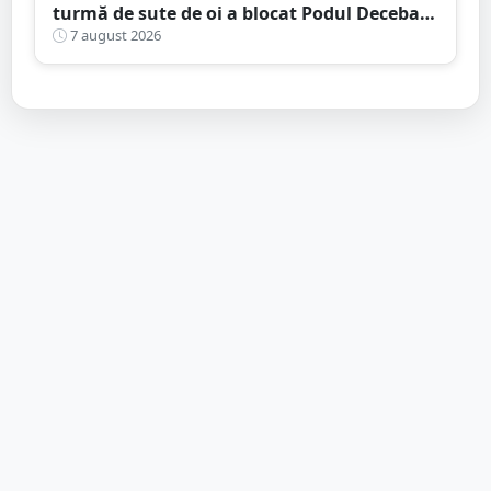
turmă de sute de oi a blocat Podul Decebal.
Gest de apreciat al ciobanului
7 august 2026