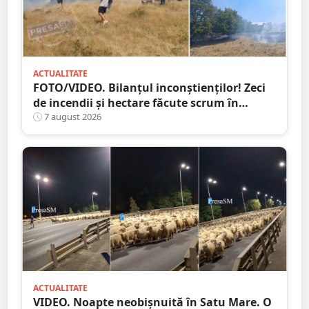
ACTUALITATE
FOTO/VIDEO. Bilanțul inconștienților! Zeci
de incendii și hectare făcute scrum în
județul Satu Mare
7 august 2026
ACTUALITATE
VIDEO. Noapte neobișnuită în Satu Mare. O