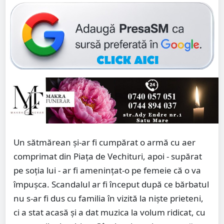
Un sătmărean și-ar fi cumpărat o armă cu aer
comprimat din Piața de Vechituri, apoi - supărat
pe soția lui - ar fi amenințat-o pe femeie că o va
împușca. Scandalul ar fi început după ce bărbatul
nu s-ar fi dus cu familia în vizită la niște prieteni,
ci a stat acasă și a dat muzica la volum ridicat, cu