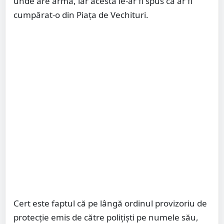
unde are arma, iar acesta le-ar fi spus că ar fi
cumpărat-o din Piața de Vechituri.
Cert este faptul că pe lângă ordinul provizoriu de
protecție emis de către polițiști pe numele său,