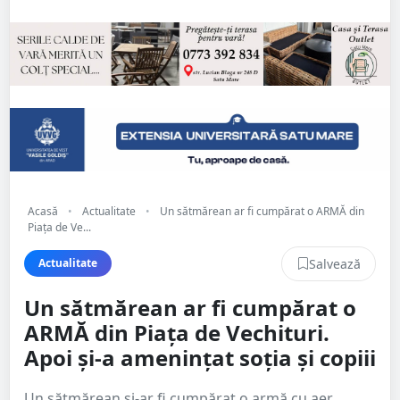
Acasă
•
Actualitate
•
Un sătmărean ar fi cumpărat o ARMĂ din
Piața de Ve...
Salvează
Actualitate
Un sătmărean ar fi cumpărat o
ARMĂ din Piața de Vechituri.
Apoi și-a amenințat soția și copiii
Un sătmărean și-ar fi cumpărat o armă cu aer