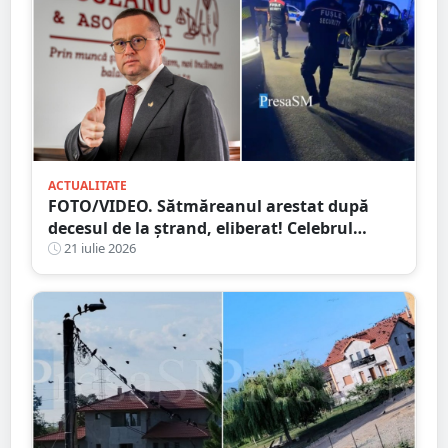
ACTUALITATE
FOTO/VIDEO. Sătmăreanul arestat după
decesul de la ștrand, eliberat! Celebrul
avocat Răzvan Doseanu oferă explicații
21 iulie 2026