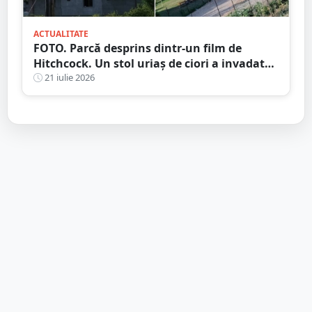
ACTUALITATE
FOTO. Parcă desprins dintr-un film de
Hitchcock. Un stol uriaș de ciori a invadat
un cartier din municipiul Satu Mare
21 iulie 2026