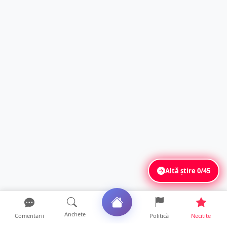
Altă știre
0/45
Anchete
Comentarii
Politică
Necitite