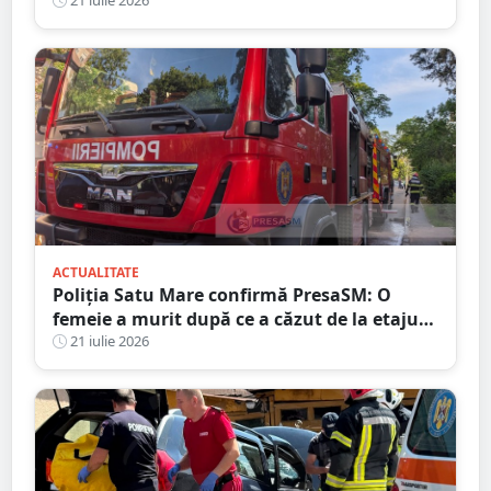
râu
ACTUALITATE
Poliția Satu Mare confirmă PresaSM: O
femeie a murit după ce a căzut de la etajul
al IV-lea al unui bloc
21 iulie 2026