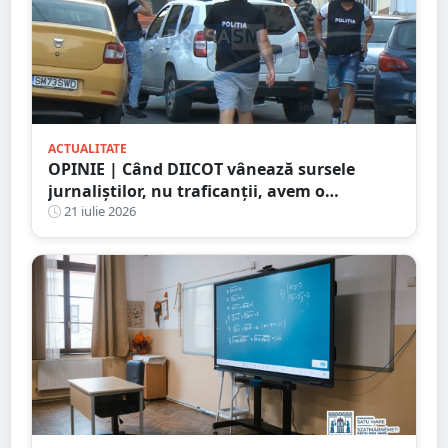
ACTUALITATE
OPINIE | Când DIICOT vânează sursele
jurnaliștilor, nu traficanții, avem o
problemă de democrație
21 iulie 2026