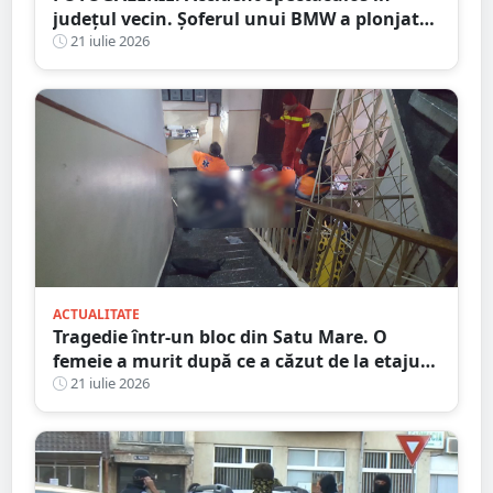
județul vecin. Șoferul unui BMW a plonjat
cu mașina în râu
21 iulie 2026
ACTUALITATE
Tragedie într-un bloc din Satu Mare. O
femeie a murit după ce a căzut de la etajul
al patrulea
21 iulie 2026