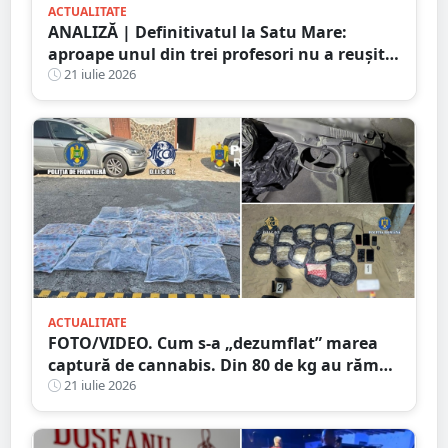
ACTUALITATE
ANALIZĂ | Definitivatul la Satu Mare:
aproape unul din trei profesori nu a reușit
să promoveze examenul
21 iulie 2026
ACTUALITATE
FOTO/VIDEO. Cum s-a „dezumflat” marea
captură de cannabis. Din 80 de kg au rămas
doar 38. Numărătoare după metoda
21 iulie 2026
„șmen”? ;)