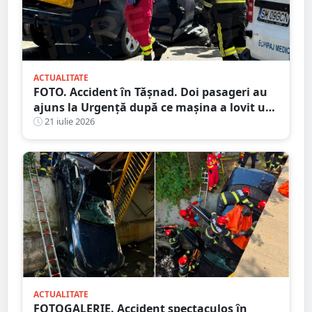
ACTUALITATE
FOTO. Accident în Tășnad. Doi pasageri au
ajuns la Urgență după ce mașina a lovit un
cap de pod
21 iulie 2026
ACTUALITATE
FOTOGALERIE. Accident spectaculos în