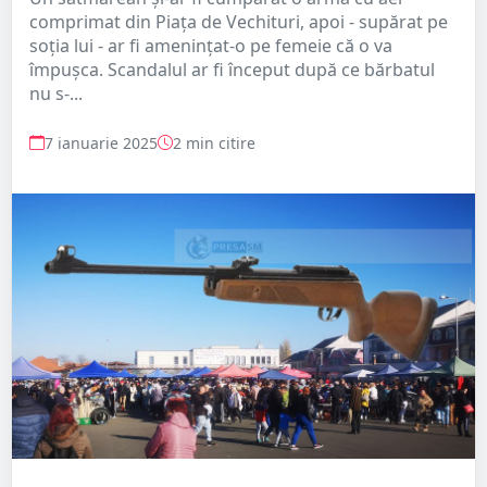
comprimat din Piața de Vechituri, apoi - supărat pe
soția lui - ar fi amenințat-o pe femeie că o va
împușca. Scandalul ar fi început după ce bărbatul
nu s-...
7 ianuarie 2025
2 min citire