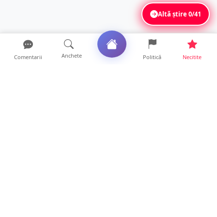
Altă știre
0/41
Anchete
Comentarii
Politică
Necitite
Ultimele articole
ANCHETĂ. Acuzații explozive la DGASPC
Satu Mare! Salarii uri...
18 ore • Anchete
FOTO/VIDEO. Accident cumplit! Impact
frontal între un TIR și...
16 ore • Locale
FOTO. Nebunie de arome în centrul