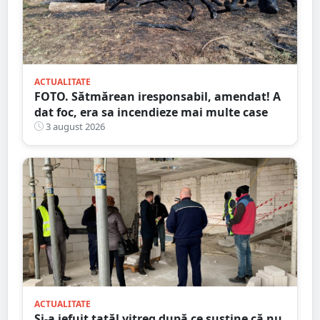
ACTUALITATE
FOTO. Sătmărean iresponsabil, amendat! A
dat foc, era sa incendieze mai multe case
3 august 2026
ACTUALITATE
Și-a jefuit tatăl vitreg după ce susține că nu