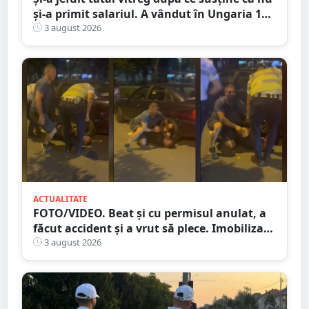
și-a primit salariul. A vândut în Ungaria 120
de role de vată și gresie de 7.000 de euro
3 august 2026
ACTUALITATE
FOTO/VIDEO. Beat și cu permisul anulat, a
făcut accident și a vrut să plece. Imobilizat
de trecători
3 august 2026