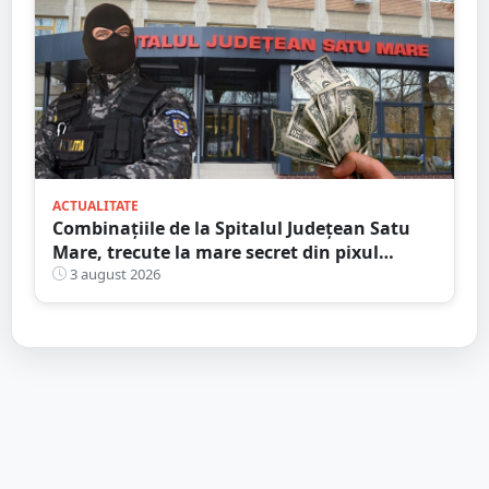
ACTUALITATE
Combinațiile de la Spitalul Județean Satu
Mare, trecute la mare secret din pixul
ministrului
3 august 2026