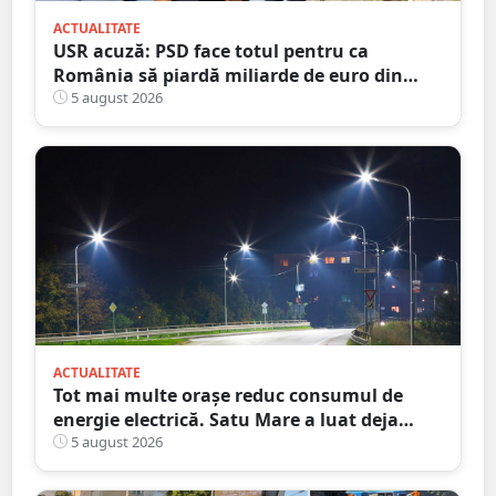
ACTUALITATE
USR acuză: PSD face totul pentru ca
România să piardă miliarde de euro din
PNRR
5 august 2026
ACTUALITATE
Tot mai multe orașe reduc consumul de
energie electrică. Satu Mare a luat deja
măsuri. Cu ce soluții au venit ceilalți
5 august 2026
primari