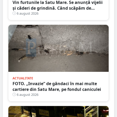
Vin furtunile la Satu Mare. Se anunță vijelii
și căderi de grindină. Când scăpăm de
caniculă
6 august 2026
ACTUALITATE
FOTO. „Invazie” de gândaci în mai multe
cartiere din Satu Mare, pe fondul caniculei
6 august 2026