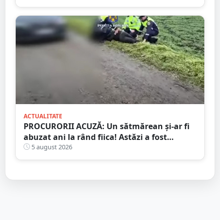
ACTUALITATE
PROCURORII ACUZĂ: Un sătmărean și-ar fi
abuzat ani la rând fiica! Astăzi a fost
arestat!
5 august 2026