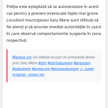
Poliția este așteptată să se autosesizeze în acest
caz pentru a preveni eventuale fapte mai grave.
Locuitorii municipiului Satu Mare sunt sfătuiți să
fie atenți și să anunțe imediat autoritățile în cazul
în care observă comportamente suspecte în zona
respectivă.
@presa_sm
Un individ acuzat că urmareste femei
prin Satu Mare
#stiri
#stirisatumare
#presasm
#satumare
#presa-sm
#presasatumare
♬ sunet
original - presa_sm