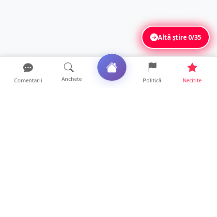
Altă știre
0/35
Anchete
Comentarii
Politică
Necitite
Ultimele articole
Accident grav la Luna Șes. Persoană
răsturnată cu ATV-ul și ...
8 ore • Locale
Cât rezistă de fapt un MacBook? Diferența
dintre un laptop c...
0 ore • Life