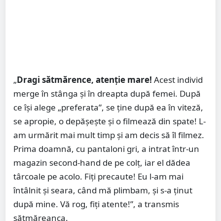
„
Dragi sătmărence, atenție mare!
Acest individ
merge în stânga și în dreapta după femei. După
ce își alege „preferata”, se ține după ea în viteză,
se apropie, o depășește și o filmează din spate! L-
am urmărit mai mult timp și am decis să îl filmez.
Prima doamnă, cu pantaloni gri, a intrat într-un
magazin second-hand de pe colț, iar el dădea
târcoale pe acolo. Fiți precaute! Eu l-am mai
întâlnit și seara, când mă plimbam, și s-a ținut
după mine. Vă rog, fiți atente!”, a transmis
sătmăreanca.