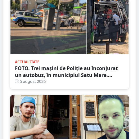
ACTUALITATE
FOTO. Trei mașini de Poliție au înconjurat
un autobuz, în municipiul Satu Mare.
Ambulanța, la fața locului
5 august 2026