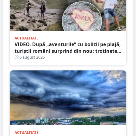
ACTUALITATE
VIDEO. După „aventurile” cu bolizii pe plajă,
turiștii români surprind din nou: trotinete
pe Bucegi și declarații de dragoste pe stânci
6 august 2026
ACTUALITATE