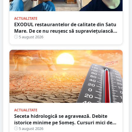
ACTUALITATE
EXODUL restaurantelor de calitate din Satu
Mare. De ce nu reușesc să supraviețuiască
localurile cu adevărat speciale?
5 august 2026
ACTUALITATE
Seceta hidrologică se agravează. Debite
istorice minime pe Someș. Cursuri mici de
ape au secat
5 august 2026