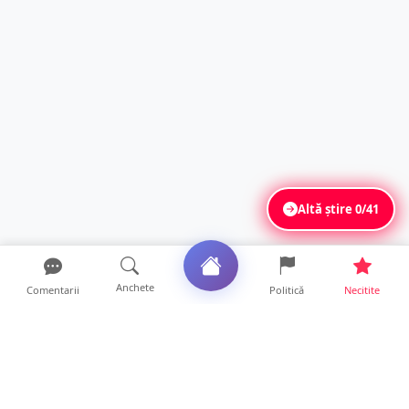
Altă știre
0/41
Anchete
Comentarii
Politică
Necitite
Ultimele articole
ANCHETĂ. Acuzații explozive la DGASPC