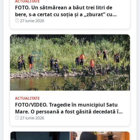
ACTUALITATE
FOTO. Un sătmărean a băut trei litri de
bere, s-a certat cu soția și a „zburat” cu
BMW-ul peste sensul giratoriu
27 iunie 2026
ACTUALITATE
FOTO/VIDEO. Tragedie în municipiul Satu
Mare. O persoană a fost găsită decedată în
râul Someș, sub Podul Decebal
27 iunie 2026