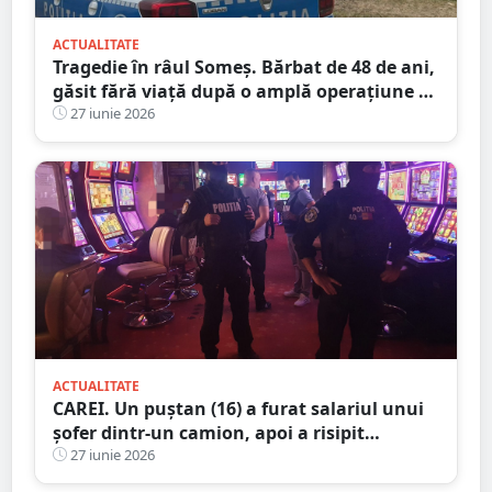
ACTUALITATE
Tragedie în râul Someș. Bărbat de 48 de ani,
găsit fără viață după o amplă operațiune de
căutare cu scafandri și bărci de intervenție
27 iunie 2026
ACTUALITATE
CAREI. Un puștan (16) a furat salariul unui
șofer dintr-un camion, apoi a risipit
aproape toți banii la păcănele
27 iunie 2026