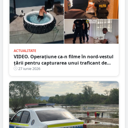
ACTUALITATE
VIDEO. Operațiune ca-n filme în nord-vestul
țării pentru capturarea unui traficant de
droguri
27 iunie 2026