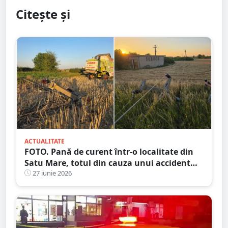
Citește și
ACTUALITATE
FOTO. Pană de curent într-o localitate din
Satu Mare, totul din cauza unui accident
agricol
27 iunie 2026