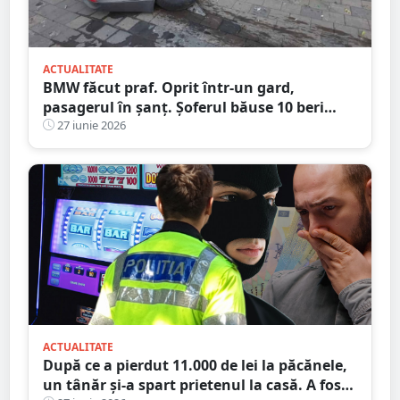
ACTUALITATE
BMW făcut praf. Oprit într-un gard,
pasagerul în șanț. Șoferul băuse 10 beri
înainte să urce la volan
27 iunie 2026
ACTUALITATE
După ce a pierdut 11.000 de lei la păcănele,
un tânăr și-a spart prietenul la casă. A fost