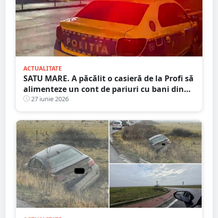
ACTUALITATE
SATU MARE. A păcălit o casieră de la Profi să
alimenteze un cont de pariuri cu bani din
terminalul SelfPay
27 iunie 2026