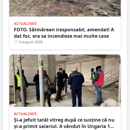
ACTUALITATE
FOTO. Sătmărean iresponsabil, amendat! A
dat foc, era sa incendieze mai multe case
3 august 2026
ACTUALITATE
Și-a jefuit tatăl vitreg după ce susține că nu
și-a primit salariul. A vândut în Ungaria 120