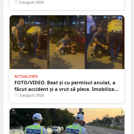
de role de vată și gresie de 7.000 de euro
3 august 2026
ACTUALITATE
FOTO/VIDEO. Beat și cu permisul anulat, a
făcut accident și a vrut să plece. Imobilizat
de trecători
3 august 2026