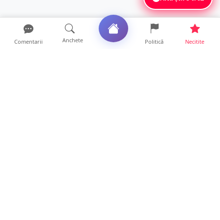
Anchete
Comentarii
Politică
Necitite
Ultimele articole
Mamă de doar 36 de ani, măcinată de
cancer. Doi copii luptă ...
21 ore • Locale
Un sătmărean acuză un centru medical că i-
a anulat consultaț...
20 ore • Locale
TRAGEDIE. Un tânăr român de doar 19 ani a
murit în timp ce c...
19 ore • Locale