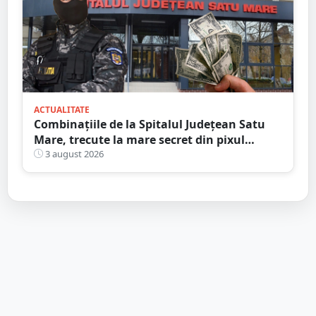
ACTUALITATE
Combinațiile de la Spitalul Județean Satu
Mare, trecute la mare secret din pixul
ministrului
3 august 2026