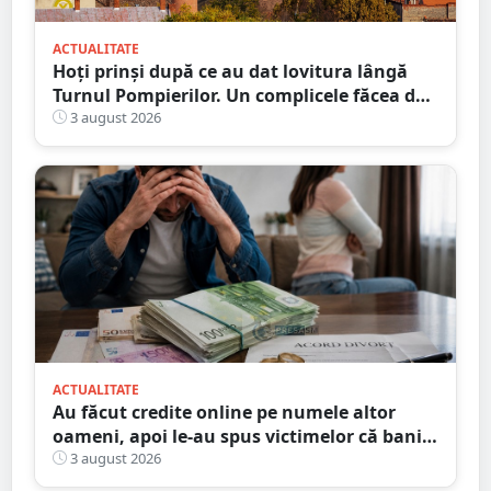
ACTUALITATE
Hoți prinși după ce au dat lovitura lângă
Turnul Pompierilor. Un complicele făcea de
pază
3 august 2026
ACTUALITATE
Au făcut credite online pe numele altor
oameni, apoi le-au spus victimelor că banii
sunt din... moștenire
3 august 2026