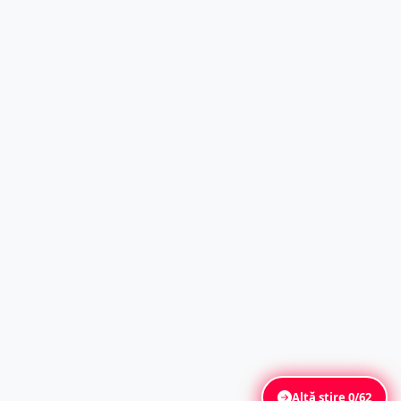
Altă știre
0/62