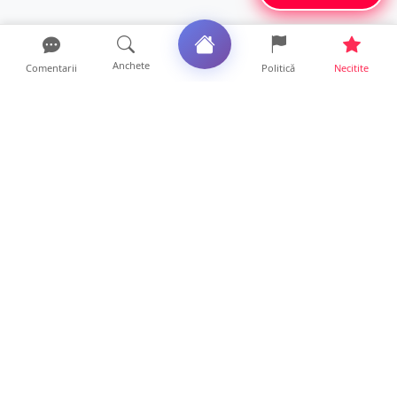
Anchete
Comentarii
Politică
Necitite
Ultimele articole
Polițist din Satu Mare, prins la volan cu 1,75
g/l alcool în...
19 ore • Locale
TOP Trapez lansează în premieră gardul
metalic „ZIG ZAG”. Ev...
19 ore • Locale
FOTO. Haos pentru pasagerii cursei Wizz Air
Satu Mare – Lond...
13 ore • Locale