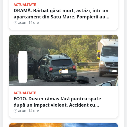
ACTUALITATE
DRAMĂ. Bărbat găsit mort, astăzi, într-un
apartament din Satu Mare. Pompierii au
spart ușa
acum 14 ore
ACTUALITATE
FOTO. Duster rămas fără puntea spate
după un impact violent. Accident cu
implicarea unei mașini din Satu Mare
acum 14 ore