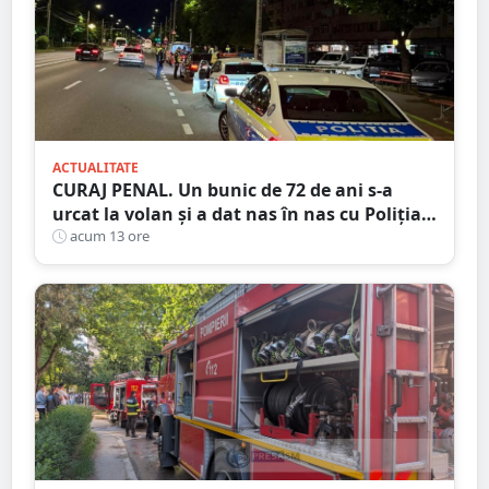
ACTUALITATE
CURAJ PENAL. Un bunic de 72 de ani s-a
urcat la volan și a dat nas în nas cu Poliția
Satu Mare
acum 13 ore