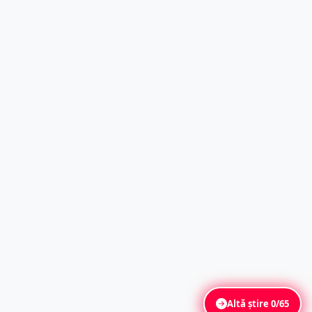
Altă știre
0/65