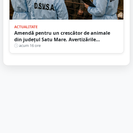
ACTUALITATE
Amendă pentru un crescător de animale
din județul Satu Mare. Avertizările
transmise de DSVSA
acum 16 ore