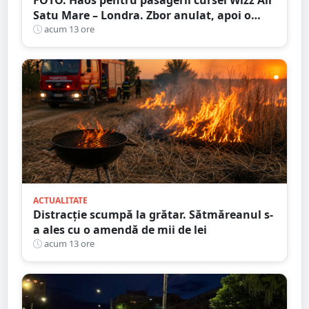
FOTO. Haos pentru pasagerii cursei Wizz Air
Satu Mare – Londra. Zbor anulat, apoi o
nouă întârziere. Fără explicații clare
acum 13 ore
ACTUALITATE
Distracție scumpă la grătar. Sătmăreanul s-
a ales cu o amendă de mii de lei
acum 13 ore