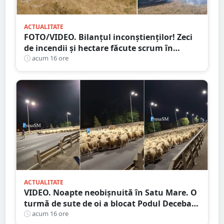
ACTUALITATE
FOTO/VIDEO. Bilanțul inconștienților! Zeci
de incendii și hectare făcute scrum în
județul Satu Mare
acum 16 ore
ACTUALITATE
VIDEO. Noapte neobișnuită în Satu Mare. O
turmă de sute de oi a blocat Podul Decebal.
Gest de apreciat al ciobanului
acum 16 ore