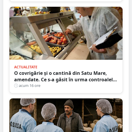
ACTUALITATE
O covrigărie și o cantină din Satu Mare,
amendate. Ce s-a găsit în urma controalelor
DSVSA
acum 16 ore