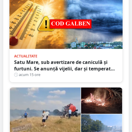
ACTUALITATE
Satu Mare, sub avertizare de caniculă și
furtuni. Se anunță vijelii, dar și temperaturi
ridicate. Avertizarea ANM
acum 15 ore