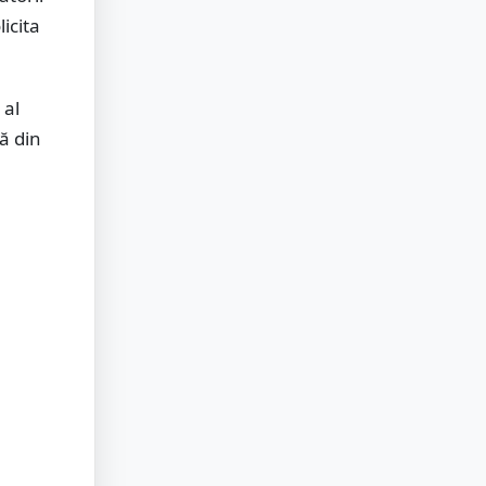
icita
 al
ă din