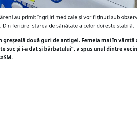
reni au primit îngrijiri medicale și vor fi ținuți sub obser
 Din fericire, starea de sănătate a celor doi este stabilă.
n greșeală două guri de antigel. Femeia mai în vârstă 
te suc și i-a dat și bărbatului”, a spus unul dintre vecin
saSM.