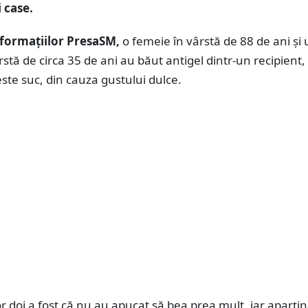
 case.
formațiilor PresaSM,
o femeie în vârstă de 88 de ani și
rstă de circa 35 de ani au băut antigel dintr-un recipient,
ste suc, din cauza gustului dulce.
r doi a fost că nu au apucat să bea prea mult, iar aparțin