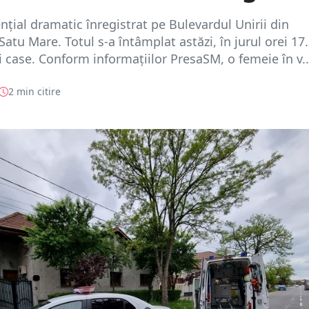
nțial dramatic înregistrat pe Bulevardul Unirii din
atu Mare. Totul s-a întâmplat astăzi, în jurul orei 17.
i case. Conform informațiilor PresaSM, o femeie în v..
2 min citire