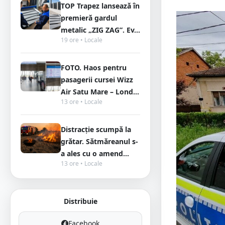
TOP Trapez lansează în
premieră gardul
metalic „ZIG ZAG”. Ev...
19 ore • Locale
FOTO. Haos pentru
pasagerii cursei Wizz
Air Satu Mare – Lond...
13 ore • Locale
Distracție scumpă la
grătar. Sătmăreanul s-
a ales cu o amend...
13 ore • Locale
Distribuie
Facebook