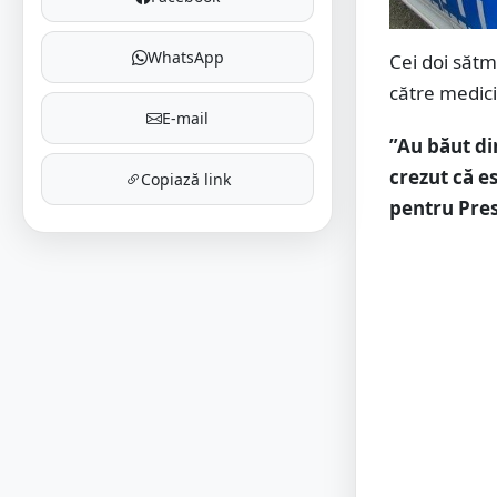
WhatsApp
Cei doi sătmă
către medici.
E-mail
”Au băut di
crezut că es
Copiază link
pentru Pre