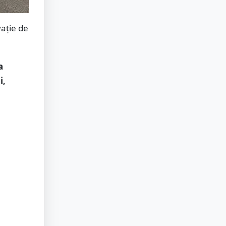
vație de
a
i,