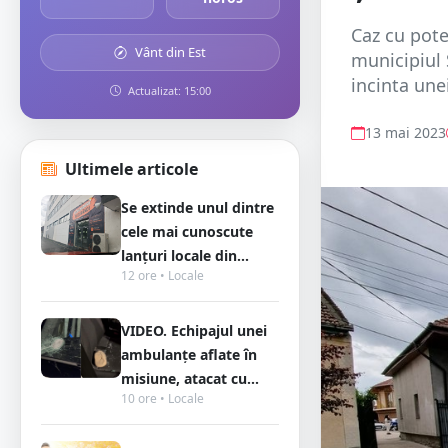
Caz cu pote
Vânt din Est
municipiul S
incinta une
Actualizat: 15:00
13 mai 2023
Ultimele articole
Se extinde unul dintre
cele mai cunoscute
lanțuri locale din...
12 ore • Locale
VIDEO. Echipajul unei
ambulanțe aflate în
misiune, atacat cu...
10 ore • Locale