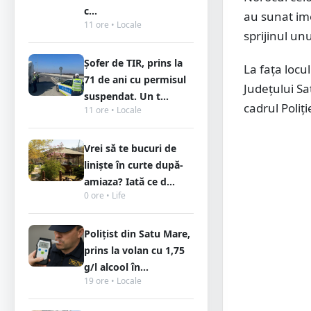
c...
au sunat ime
11 ore • Locale
sprijinul un
Șofer de TIR, prins la
La fața locu
71 de ani cu permisul
Județului Sa
suspendat. Un t...
cadrul Poliț
11 ore • Locale
Vrei să te bucuri de
liniște în curte după-
amiaza? Iată ce d...
0 ore • Life
Polițist din Satu Mare,
prins la volan cu 1,75
g/l alcool în...
19 ore • Locale