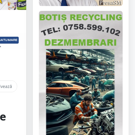
lvează
ie