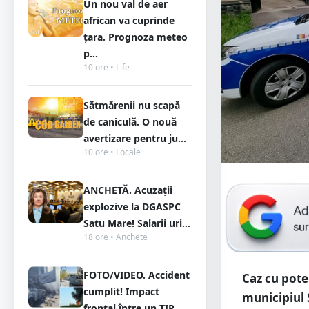
Un nou val de aer
african va cuprinde
țara. Prognoza meteo
p...
10 ore • Life
Sătmărenii nu scapă
de caniculă. O nouă
avertizare pentru ju...
10 ore • Locale
ANCHETĂ. Acuzații
explozive la DGASPC
Satu Mare! Salarii uri...
18 ore • Anchete
FOTO/VIDEO. Accident
Caz cu pote
cumplit! Impact
municipiul S
frontal între un TIR