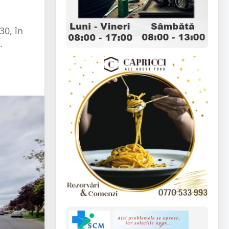
30, în
.