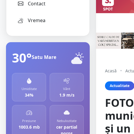
Contact
Vremea
30°
Satu Mare
Acasă
•
Actu
Actualitate
Umiditate
Vânt
34%
1.9 m/s
FOTO.
munic
Presiune
Nebulozitate
și un
1003.6 mb
cer partial
noros