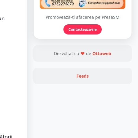
Promovează-ți afacerea pe PresaSM
 un
Contactează-ne
Dezvoltat cu
❤
de
Ottoweb
Feeds
ătorii