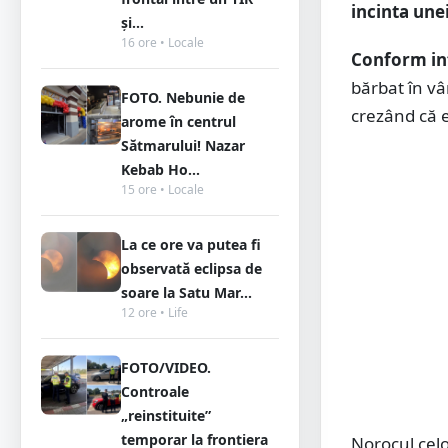
incinta unei
și...
16 ore • Locale
Conform in
bărbat în vâ
FOTO. Nebunie de
crezând că e
arome în centrul
Sătmarului! Nazar
Kebab Ho...
15 ore • Locale
La ce ore va putea fi
observată eclipsa de
soare la Satu Mar...
12 ore • Life
FOTO/VIDEO.
Controale
„reinstituite”
temporar la frontiera
Norocul celo