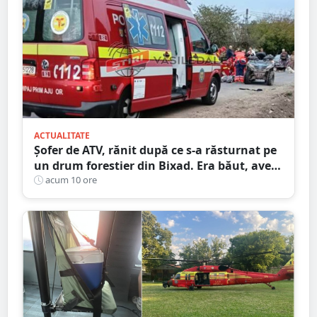
ACTUALITATE
Șofer de ATV, rănit după ce s-a răsturnat pe
un drum forestier din Bixad. Era băut, avea
permisul anulat, iar vehiculul nu era
acum 10 ore
înmatriculat