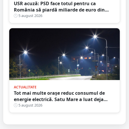
USR acuză: PSD face totul pentru ca
România să piardă miliarde de euro din
PNRR
5 august 2026
ACTUALITATE
Tot mai multe orașe reduc consumul de
energie electrică. Satu Mare a luat deja
măsuri. Cu ce soluții au venit ceilalți
5 august 2026
primari