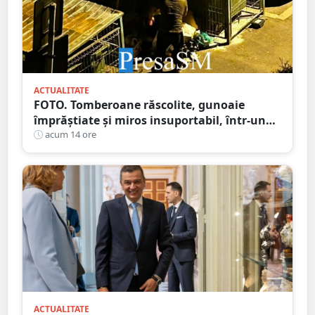
ACTUALITATE
FOTO. Tomberoane răscolite, gunoaie
împrăștiate și miros insuportabil, într-un
cartier al Sătmarului
acum 14 ore
ACTUALITATE