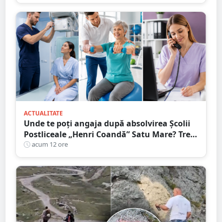
ACTUALITATE
Unde te poți angaja după absolvirea Școlii
Postliceale „Henri Coandă” Satu Mare? Trei
calificări medicale, numeroase oportunități
acum 12 ore
de carieră