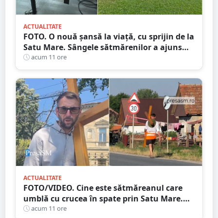
ACTUALITATE
FOTO. O nouă șansă la viață, cu sprijin de la
Satu Mare. Sângele sătmărenilor a ajuns
într-o misiune contra cronometru pentru
acum 11 ore
un transplant hepatic
ACTUALITATE
FOTO/VIDEO. Cine este sătmăreanul care
umblă cu crucea în spate prin Satu Mare.
De ce face acest gest
acum 11 ore