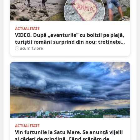
ACTUALITATE
VIDEO. După „aventurile” cu bolizii pe plajă,
turiștii români surprind din nou: trotinete
pe Bucegi și declarații de dragoste pe stânci
acum 13 ore
ACTUALITATE
Vin furtunile la Satu Mare. Se anunță vijelii
și căderi de grindină. Când scăpăm de