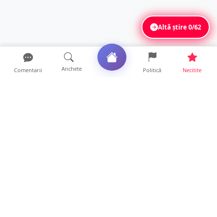
Altă știre
0/62
Anchete
Comentarii
Politică
Necitite
Ultimele articole
Mamă de doar 36 de ani, măcinată de
cancer. Doi copii luptă ...
21 ore • Locale
Un sătmărean acuză un centru medical că i-
a anulat consultaț...
20 ore • Locale