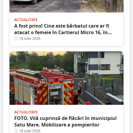
ACTUALITATE
A fost prins! Cine este bărbatul care ar fi
atacat o femeie în Cartierul Micro 16, în
plină zi, pe stradă
18 iulie 2026
ACTUALITATE
FOTO. Vilă cuprinsă de flăcări în municipiul
Satu Mare. Mobilizare a pompierilor
18 iulie 2026