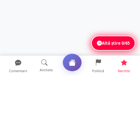
Altă știre
0/65
Anchete
Comentarii
Politică
Necitite
Ultimele articole
Polițist din Satu Mare, prins la volan cu 1,75
g/l alcool în...
19 ore • Locale
TOP Trapez lansează în premieră gardul