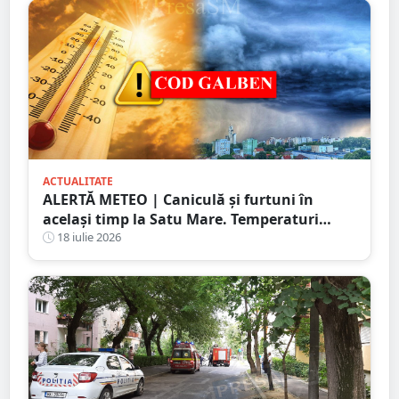
ACTUALITATE
ALERTĂ METEO | Caniculă și furtuni în
același timp la Satu Mare. Temperaturi
extreme și avertizări de vijelii și grindină
18 iulie 2026