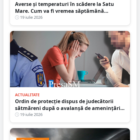
Averse și temperaturi în scădere la Satu
Mare. Cum va fi vremea săptămână
următoare
19 iulie 2026
ACTUALITATE
Ordin de protecție dispus de judecătorii
sătmăreni după o avalanșă de amenințări
online. Răzbunarea unui fiu pe amanta
19 iulie 2026
tatălui infidel