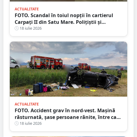
ACTUALITATE
FOTO. Scandal în toiul nopții în cartierul
Carpați II din Satu Mare. Polițiștii și
jandarmii au intervenit după un apel la 112
18 iulie 2026
ACTUALITATE
FOTO. Accident grav în nord-vest. Mașină
răsturnată, șase persoane rănite, între care
doi copii
18 iulie 2026