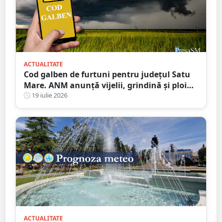
ACTUALITATE
Cod galben de furtuni pentru județul Satu
Mare. ANM anunță vijelii, grindină și ploi
torențiale
19 iulie 2026
ACTUALITATE