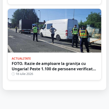
ACTUALITATE
FOTO. Razie de amploare la granița cu
Ungaria! Peste 1.100 de persoane verificate,
amenzi și dosare penale
18 iulie 2026