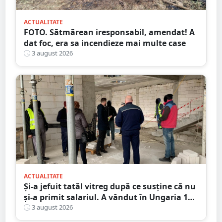
ACTUALITATE
FOTO. Sătmărean iresponsabil, amendat! A
dat foc, era sa incendieze mai multe case
3 august 2026
ACTUALITATE
Și-a jefuit tatăl vitreg după ce susține că nu
și-a primit salariul. A vândut în Ungaria 120
de role de vată și gresie de 7.000 de euro
3 august 2026