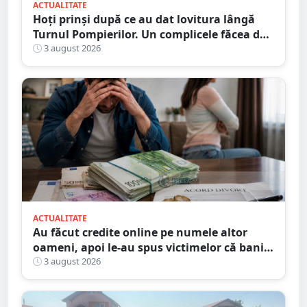
ACTUALITATE
Hoți prinși după ce au dat lovitura lângă
Turnul Pompierilor. Un complicele făcea de
pază
3 august 2026
ACTUALITATE
Au făcut credite online pe numele altor
oameni, apoi le-au spus victimelor că banii
sunt din... moștenire
3 august 2026