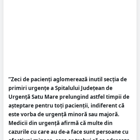
”Zeci de pacienți aglomerează inutil secția de
primiri urgențe a Spitalului Județean de
Urgență Satu Mare prelungind astfel timpii de
așteptare pentru toți pacienții, indiferent că
este vorba de urgență minoră sau majoră.
Medicii din urgență afirmă că multe din
cazurile cu care au de-a face sunt persoane cu