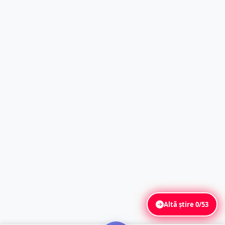
Altă știre
0/53