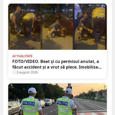
ACTUALITATE
FOTO/VIDEO. Beat și cu permisul anulat, a
făcut accident și a vrut să plece. Imobilizat
de trecători
3 august 2026