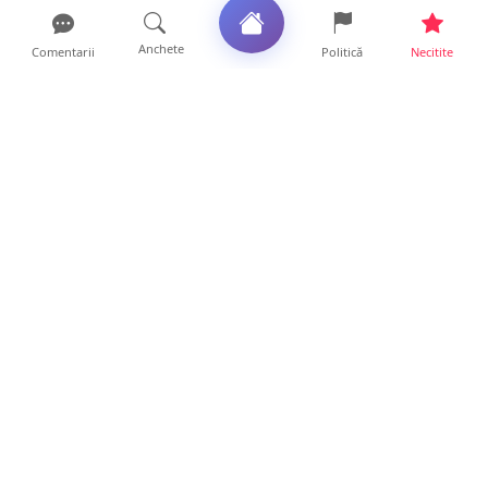
Anchete
Comentarii
Politică
Necitite
Ultimele articole
Polițist din Satu Mare, prins la volan cu 1,75
g/l alcool în...
19 ore • Locale
TOP Trapez lansează în premieră gardul
metalic „ZIG ZAG”. Ev...
19 ore • Locale
FOTO. Haos pentru pasagerii cursei Wizz Air
Satu Mare – Lond...
13 ore • Locale