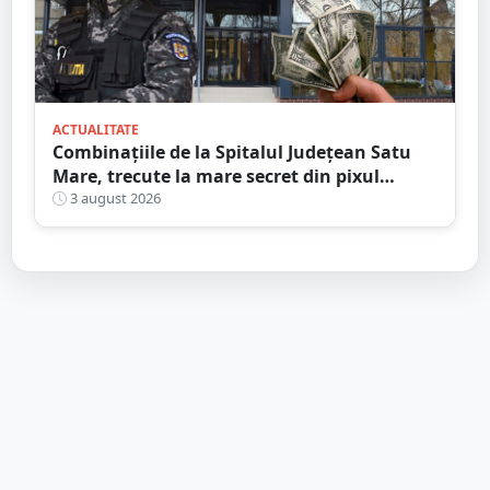
ACTUALITATE
Combinațiile de la Spitalul Județean Satu
Mare, trecute la mare secret din pixul
ministrului
3 august 2026