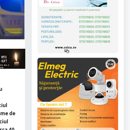
u
ciul
isme de
ciul
irca 40