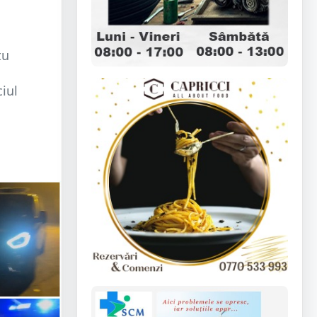
tu
ciul