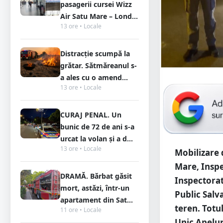
pasagerii cursei Wizz
Air Satu Mare – Lond...
13 ore • Locale
Distracție scumpă la
grătar. Sătmăreanul s-
a ales cu o amend...
13 ore • Locale
CURAJ PENAL. Un
bunic de 72 de ani s-a
urcat la volan și a d...
13 ore • Locale
Mobilizare 
Mare, Inspe
DRAMĂ. Bărbat găsit
Inspectorat
mort, astăzi, într-un
Public Salv
apartament din Sat...
teren. Totul
11 ore • Locale
Unic Apelur