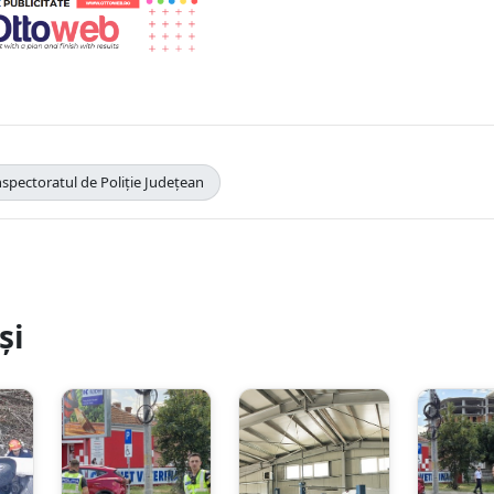
nspectoratul de Poliție Județean
și