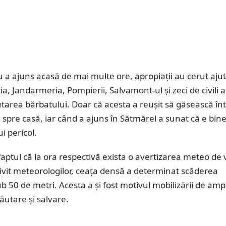
 a ajuns acasă de mai multe ore, apropiații au cerut ajut
ția, Jandarmeria, Pompierii, Salvamont-ul și zeci de civili 
utarea bărbatului. Doar că acesta a reușit să găsească în
 spre casă, iar când a ajuns în Sătmărel a sunat că e bine 
i pericol.
aptul că la ora respectivă exista o avertizarea meteo de
ivit meteorologilor, ceața densă a determinat scăderea
 sub 50 de metri. Acesta a și fost motivul mobilizării de am
căutare și salvare.