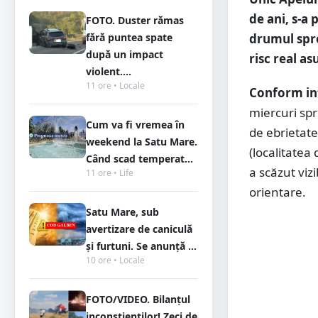
de ani, s-a 
FOTO. Duster rămas
drumul spre
fără puntea spate
după un impact
risc real as
violent....
11 ore • Locale
Conform in
miercuri spr
Cum va fi vremea în
de ebrietate
weekend la Satu Mare.
(localitatea
Când scad temperat...
a scăzut viz
11 ore • Life
orientare.
Satu Mare, sub
avertizare de caniculă
și furtuni. Se anunță ...
10 ore • Locale
FOTO/VIDEO. Bilanțul
inconștienților! Zeci de