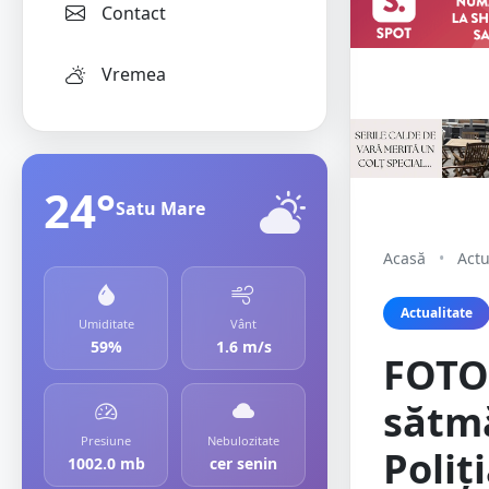
Contact
Vremea
24°
Satu Mare
Acasă
•
Actu
Actualitate
Umiditate
Vânt
59%
1.6 m/s
FOTO.
sătmă
Presiune
Nebulozitate
Poliț
1002.0 mb
cer senin