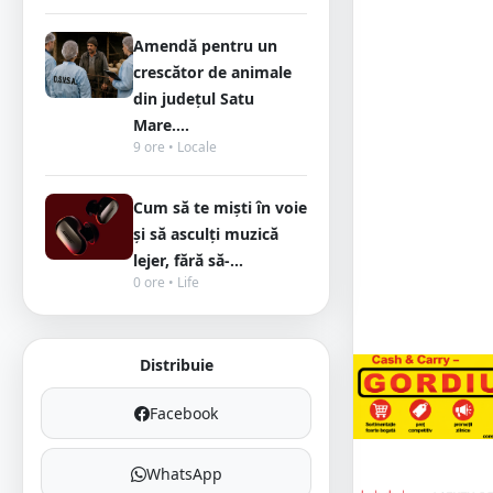
Amendă pentru un
crescător de animale
din județul Satu
Mare....
9 ore • Locale
Cum să te miști în voie
și să asculți muzică
lejer, fără să-...
0 ore • Life
Distribuie
Facebook
WhatsApp