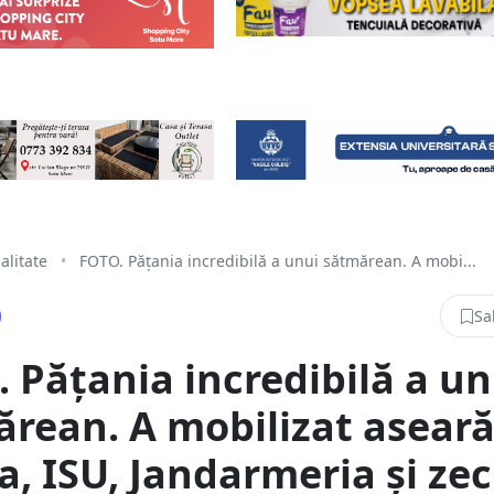
alitate
•
FOTO. Pățania incredibilă a unui sătmărean. A mobi...
Sa
 Pățania incredibilă a un
rean. A mobilizat asear
ia, ISU, Jandarmeria și zec