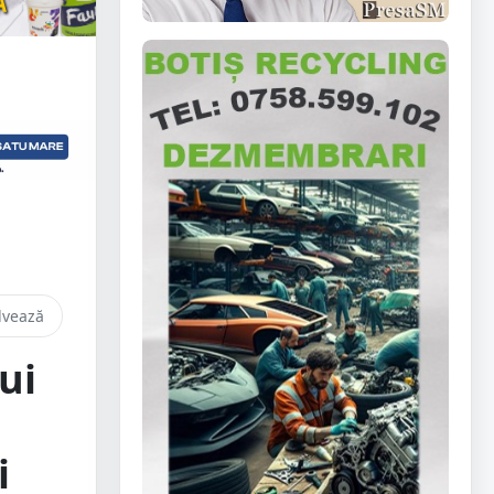
lvează
ui
ă
i