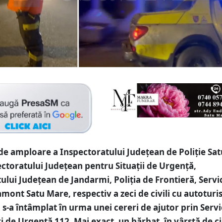
de amploare a Inspectoratului Județean de Poliție Sat
ctoratului Județean pentru Situații de Urgență,
ului Județean de Jandarmi, Poliția de Frontieră, Servi
amont Satu Mare, respectiv a zeci de civili cu autotur
 s-a întâmplat în urma unei cereri de ajutor prin Servi
i de Urgență 112. Mai exact, un bărbat, în vârstă de c