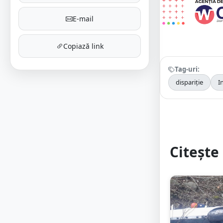
E-mail
Copiază link
Tag-uri:
dispariție
I
Citește 