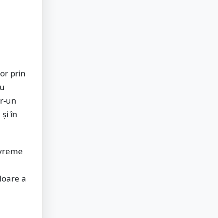
or prin
au
tr-un
și în
 vreme
ploare a