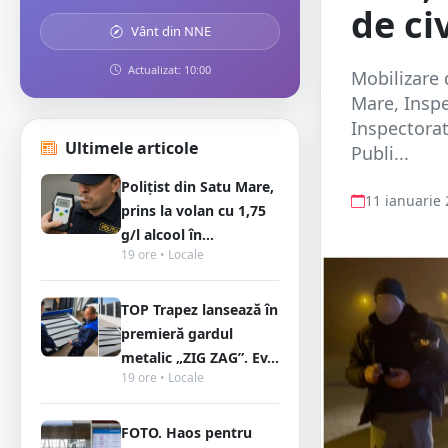
de civ
Vânt din NNE
Actualizat: 10:00
Mobilizare 
Mare, Inspe
Inspectorat
Ultimele articole
Publi...
Polițist din Satu Mare,
11 ianuarie
prins la volan cu 1,75
g/l alcool în...
19 ore • Locale
TOP Trapez lansează în
premieră gardul
metalic „ZIG ZAG”. Ev...
19 ore • Locale
FOTO. Haos pentru