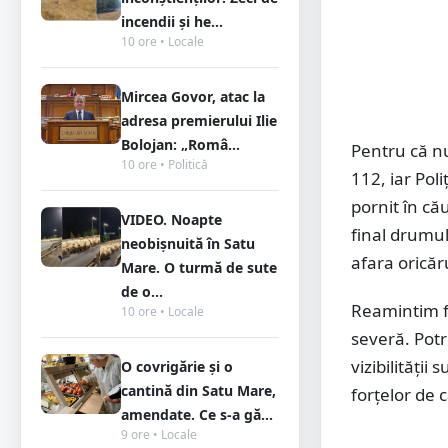
incendii și he...
10 ore • Locale
Mircea Govor, atac la
adresa premierului Ilie
Bolojan: „Româ...
Pentru că nu
10 ore • Politică
112, iar Poli
pornit în că
VIDEO. Noapte
final drumul
neobișnuită în Satu
afara oricăru
Mare. O turmă de sute
de o...
Reamintim f
10 ore • Locale
severă. Potr
vizibilității
O covrigărie și o
cantină din Satu Mare,
forțelor de 
amendate. Ce s-a gă...
9 ore • Locale