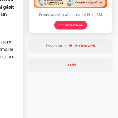
i găsit
a un
Promovează-ți afacerea pe PresaSM
Contactează-ne
 stare
Dezvoltat cu
❤
de
Ottoweb
ătmărel
se, care
Feeds