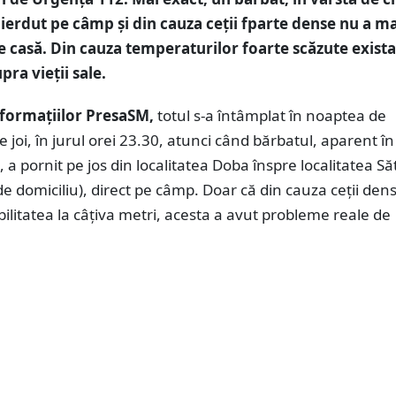
pierdut pe câmp și din cauza ceții fparte dense nu a ma
 casă. Din cauza temperaturilor foarte scăzute exist
upra vieții sale.
formațiilor PresaSM,
totul s-a întâmplat în noaptea de
e joi, în jurul orei 23.30, atunci când bărbatul, aparent în
, a pornit pe jos din localitatea Doba înspre localitatea S
 de domiciliu), direct pe câmp. Doar că din cauza ceții den
ibilitatea la câțiva metri, acesta a avut probleme reale de