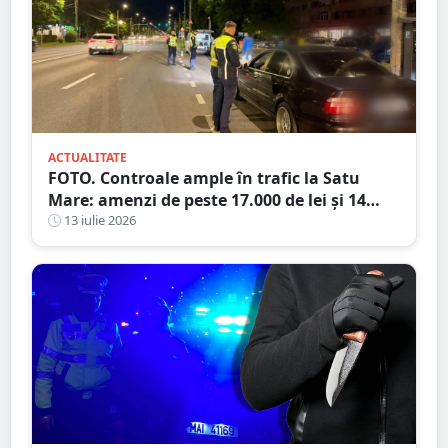
ACTUALITATE
FOTO. Controale ample în trafic la Satu
Mare: amenzi de peste 17.000 de lei și 14
certificate de înmatriculare reținute. Trei
13 iulie 2026
șoferi s-au ales cu dosare penale