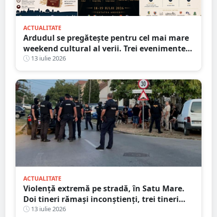
ACTUALITATE
Ardudul se pregătește pentru cel mai mare
weekend cultural al verii. Trei evenimente
majore vor transforma orașul într-o
13 iulie 2026
capitală a istoriei vii
ACTUALITATE
Violență extremă pe stradă, în Satu Mare.
Doi tineri rămași inconștienți, trei tineri
reținuți, astăzi
13 iulie 2026