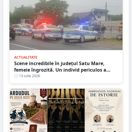
ACTUALITATE
Scene incredibile în județul Satu Mare,
femeie îngrozită. Un individ periculos a
făcut praf Codul Penal
13 iulie 2026