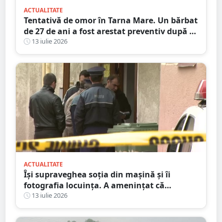
ACTUALITATE
Tentativă de omor în Tarna Mare. Un bărbat
de 27 de ani a fost arestat preventiv după ce
și-ar fi atacat concubina cu un cuțit
13 iulie 2026
ACTUALITATE
Își supraveghea soția din mașină și îi
fotografia locuința. A amenințat că
incendiază mașina ”amantului”
13 iulie 2026