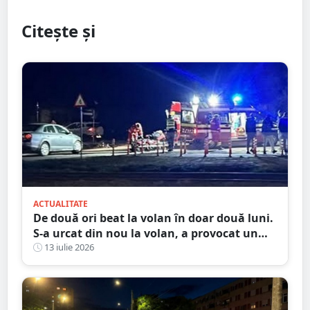
Citește și
ACTUALITATE
De două ori beat la volan în doar două luni.
S-a urcat din nou la volan, a provocat un
accident și ajunge la închisoare
13 iulie 2026