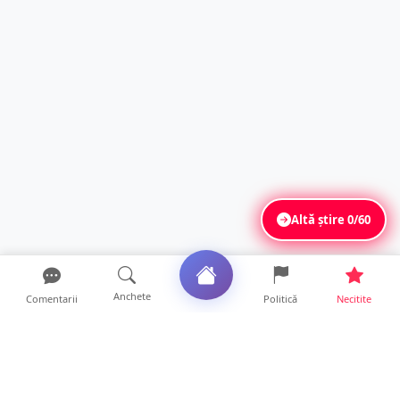
Altă știre
0/60
Anchete
Comentarii
Politică
Necitite
Ultimele articole
ANCHETĂ. Acuzații explozive la DGASPC