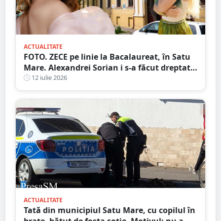
ACTUALITATE
FOTO. ZECE pe linie la Bacalaureat, în Satu
Mare. Alexandrei Sorian i s-a făcut dreptate
după contestații
12 iulie 2026
ACTUALITATE
Tată din municipiul Satu Mare, cu copilul în
brațe, bătut de fosta soție. Motivul: nu a