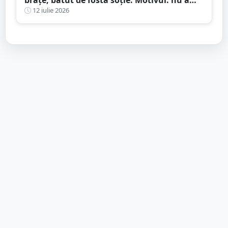
vrut să meargă în excursie
12 iulie 2026