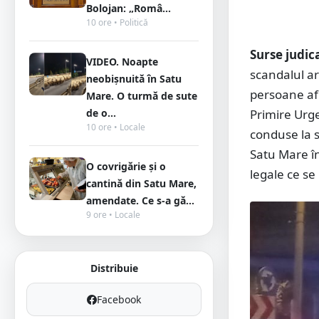
Bolojan: „Româ...
10 ore • Politică
Surse judic
VIDEO. Noapte
scandalul ar
neobișnuită în Satu
persoane afl
Mare. O turmă de sute
de o...
Primire Urge
10 ore • Locale
conduse la s
Satu Mare în
O covrigărie și o
legale ce se
cantină din Satu Mare,
amendate. Ce s-a gă...
9 ore • Locale
Distribuie
Facebook