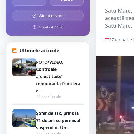
Satu Mare, 
Vânt din Nord
această sea
Satu Mare, s
Actualizat: 11:00
27 ianuarie
Ultimele articole
FOTO/VIDEO.
Controale
„reinstituite”
temporar la frontiera
c...
11 ore • Locale
Șofer de TIR, prins la
71 de ani cu permisul
suspendat. Un t...
11 ore • Locale