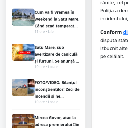
rănite, cel p
Poliția a de
Cum va fi vremea în
incidentului
weekend la Satu Mare.
Când scad temperat...
Conform
d
11 ore • Life
disputa stă
Satu Mare, sub
izbucnit alte
avertizare de caniculă
pe celălalt.
și furtuni. Se anunță ...
10 ore • Locale
FOTO/VIDEO. Bilanțul
inconștienților! Zeci de
incendii și he...
10 ore • Locale
Mircea Govor, atac la
adresa premierului Ilie