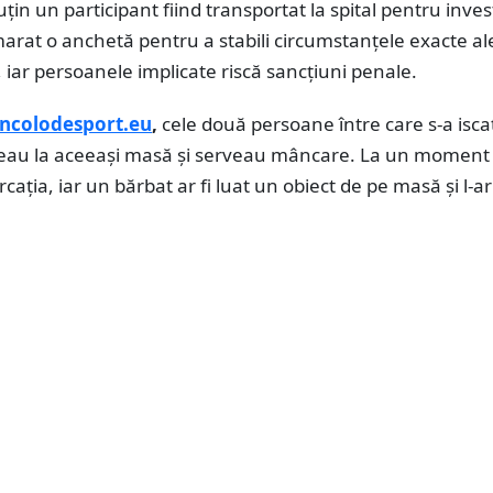
uțin un participant fiind transportat la spital pentru invest
marat o anchetă pentru a stabili circumstanțele exacte al
, iar persoanele implicate riscă sancțiuni penale.
incolodesport.eu
,
cele două persoane între care s-a isca
teau la aceeași masă și serveau mâncare. La un moment 
rcația, iar un bărbat ar fi luat un obiect de pe masă și l-ar f