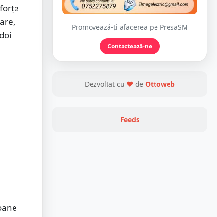
 forțe
nare,
Promovează-ți afacerea pe PresaSM
 doi
Contactează-ne
Dezvoltat cu
❤
de
Ottoweb
Feeds
soane