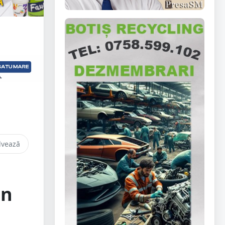
lvează
in