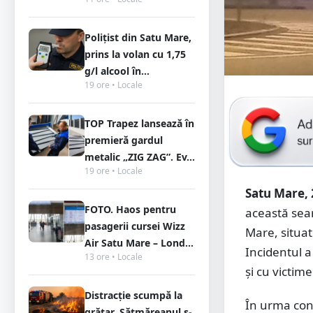
Polițist din Satu Mare,
prins la volan cu 1,75
g/l alcool în...
19 ore • Locale
TOP Trapez lansează în
premieră gardul
metalic „ZIG ZAG”. Ev...
19 ore • Locale
Satu Mare, 
FOTO. Haos pentru
această sear
pasagerii cursei Wizz
Mare, situat 
Air Satu Mare – Lond...
Incidentul a
13 ore • Locale
și cu victime
Distracție scumpă la
În urma confl
grătar. Sătmăreanul s-