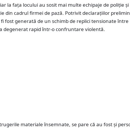
 iar la fața locului au sosit mai multe echipaje de poliție și
ie din cadrul firmei de pază. Potrivit declarațiilor prelimi
r fi fost generată de un schimb de replici tensionate între
e a degenerat rapid într-o confruntare violentă.
trugerile materiale însemnate, se pare că au fost și per