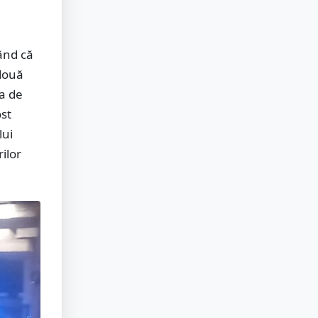
ând că
 două
ea de
st
lui
ilor