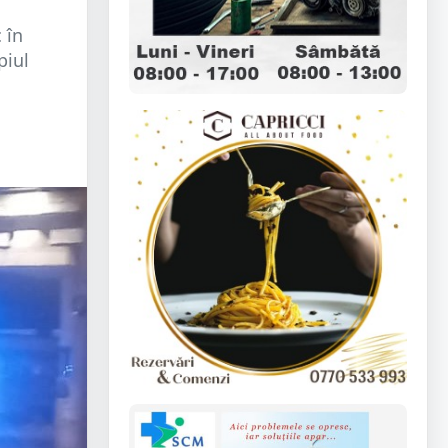
 în
piul