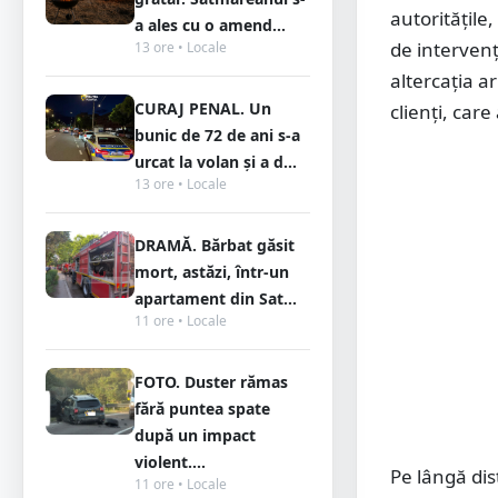
autoritățile,
a ales cu o amend...
de intervenț
13 ore • Locale
altercația a
CURAJ PENAL. Un
clienți, car
bunic de 72 de ani s-a
urcat la volan și a d...
13 ore • Locale
DRAMĂ. Bărbat găsit
mort, astăzi, într-un
apartament din Sat...
11 ore • Locale
FOTO. Duster rămas
fără puntea spate
după un impact
violent....
Pe lângă dis
11 ore • Locale