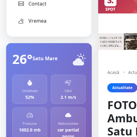
Contact
Vremea
26°
Satu Mare
Acasă
•
Actu
Actualitate
Umiditate
Vânt
52%
2.1 m/s
FOTO.
Ambul
Presiune
Nebulozitate
Satu 
1002.0 mb
cer partial
noros