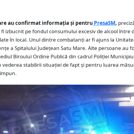
are au confirmat informația și pentru
PresaSM
,
preciz
 fi izbucnit pe fondul consumului excesiv de alcool între
ate în local. Unul dintre combatanți ar fi ajuns la Unitat
nțe a Spitalului Județean Satu Mare. Alte persoane au fo
ediul Biroului Ordine Publică din cadrul Poliției Municipiu
 vederea stabilirii situației de fapt și pentru luarea măsur
 impun.