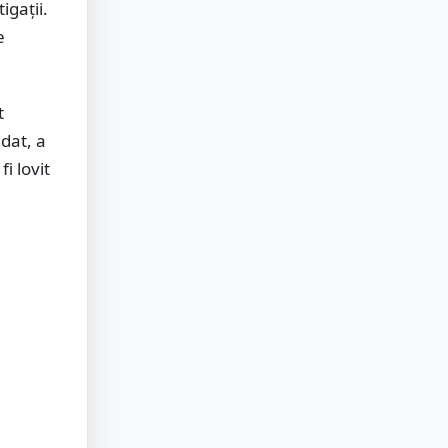
igații.
e
t
dat, a
i lovit