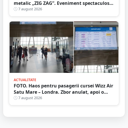
metalic „ZIG ZAG”. Eveniment spectaculos
în Grădina Romei
7 august 2026
ACTUALITATE
FOTO. Haos pentru pasagerii cursei Wizz Air
Satu Mare – Londra. Zbor anulat, apoi o
nouă întârziere. Fără explicații clare
7 august 2026