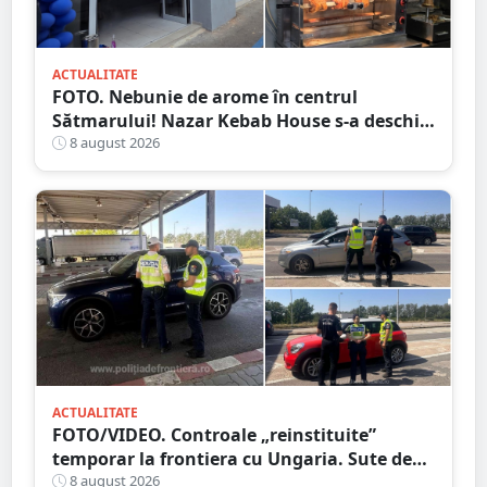
ACTUALITATE
FOTO. Nebunie de arome în centrul
Sătmarului! Nazar Kebab House s-a deschis
cu șaorma la 20 de lei, azi și mâine
8 august 2026
ACTUALITATE
FOTO/VIDEO. Controale „reinstituite”
temporar la frontiera cu Ungaria. Sute de
persoane și mașini, verificate în județul
8 august 2026