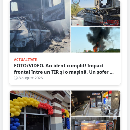
ACTUALITATE
FOTO/VIDEO. Accident cumplit! Impact
frontal între un TIR și o mașină. Un șofer a
murit carbonizat
8 august 2026