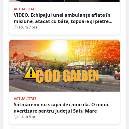
ACTUALITATE
VIDEO. Echipajul unei ambulanțe aflate în
misiune, atacat cu bâte, topoare și pietre
într-un județ din țară. Totul din cauza
acum 7 ore
zvonurilor de pe Tik Tok
ACTUALITATE
Sătmărenii nu scapă de caniculă. O nouă
avertizare pentru județul Satu Mare
acum 8 ore