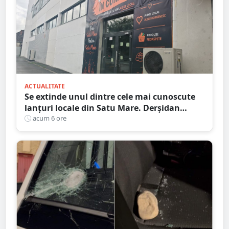
ACTUALITATE
Se extinde unul dintre cele mai cunoscute
lanțuri locale din Satu Mare. Derșidan
pregătește o investiție importantă
acum 6 ore