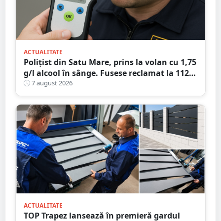
ACTUALITATE
Polițist din Satu Mare, prins la volan cu 1,75
g/l alcool în sânge. Fusese reclamat la 112
că circula pe contrasens
7 august 2026
ACTUALITATE
TOP Trapez lansează în premieră gardul