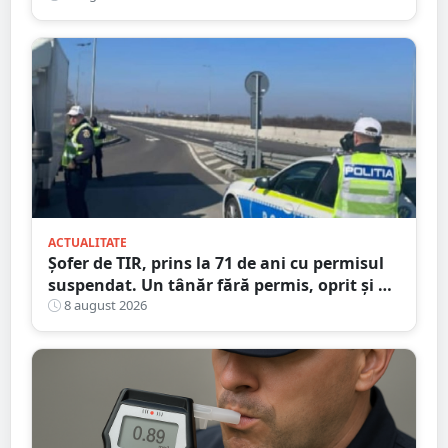
Satu Mare
ACTUALITATE
Șofer de TIR, prins la 71 de ani cu permisul
suspendat. Un tânăr fără permis, oprit și el
la Petea
8 august 2026