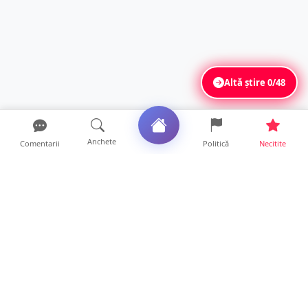
Altă știre
0/48
Anchete
Comentarii
Politică
Necitite
Ultimele articole
FOTO. Accident în sensul giratoriu din Micro
17. Motociclist...
18 ore • Locale
Mesaj emoționant al unei mame pentru
medicii de la Spitalul ...