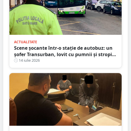
ACTUALITATE
Scene șocante într-o stație de autobuz: un
șofer Transurban, lovit cu pumnii și stropit
cu spray lacrimogen
14 iulie 2026