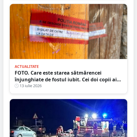
ACTUALITATE
FOTO. Care este starea sătmărencei
înjunghiate de fostul iubit. Cei doi copii ai
femeii, luați în plasament
13 iulie 2026