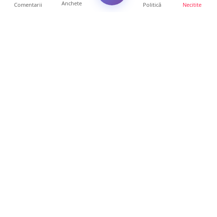
Anchete
Comentarii
Politică
Necitite
Ultimele articole
Mamă de doar 36 de ani, măcinată de
cancer. Doi copii luptă ...
21 ore • Locale
Un sătmărean acuză un centru medical că i-
a anulat consultaț...
20 ore • Locale
TRAGEDIE. Un tânăr român de doar 19 ani a
murit în timp ce c...
19 ore • Locale
Servicii de TOP în sănătate! Centru de
recuperare medicală P...