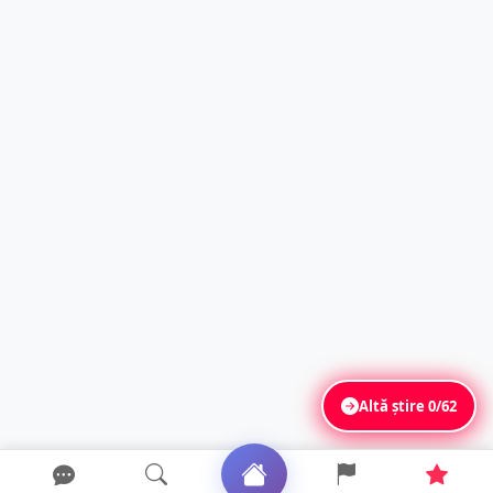
Altă știre
0/62