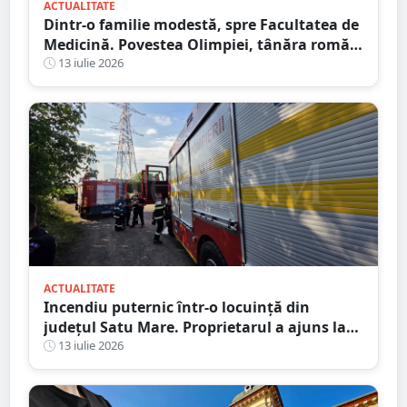
ACTUALITATE
Dintr-o familie modestă, spre Facultatea de
Medicină. Povestea Olimpiei, tânăra romă
care refuză să lase sărăcia să-i decidă
13 iulie 2026
viitorul
ACTUALITATE
Incendiu puternic într-o locuință din
județul Satu Mare. Proprietarul a ajuns la
spital după ce a inhalat fum
13 iulie 2026