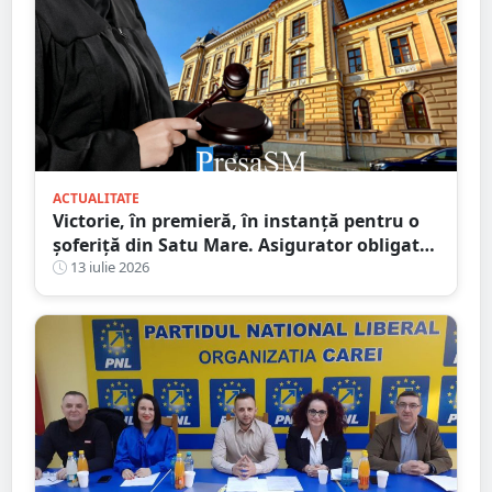
ACTUALITATE
Victorie, în premieră, în instanță pentru o
șoferiță din Satu Mare. Asigurator obligat
să plătească integral daunele morale
13 iulie 2026