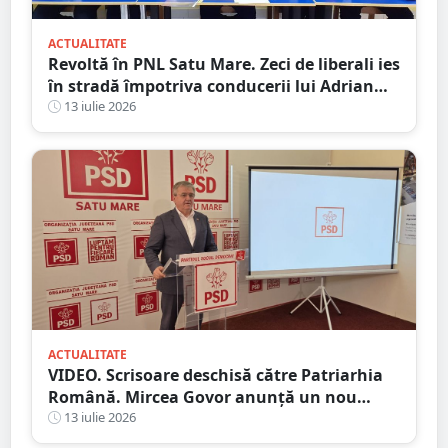
ACTUALITATE
Revoltă în PNL Satu Mare. Zeci de liberali ies
în stradă împotriva conducerii lui Adrian
Cozma, după schimbarea liderilor din Satu
13 iulie 2026
Mare și Carei
ACTUALITATE
VIDEO. Scrisoare deschisă către Patriarhia
Română. Mircea Govor anunță un nou
demers împotriva deputatului Adrian
13 iulie 2026
Cozma