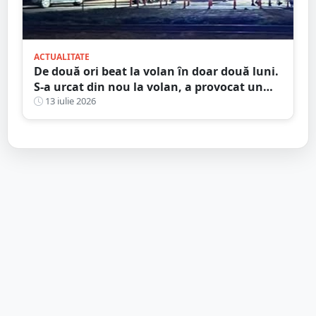
ACTUALITATE
De două ori beat la volan în doar două luni.
S-a urcat din nou la volan, a provocat un
accident și ajunge la închisoare
13 iulie 2026