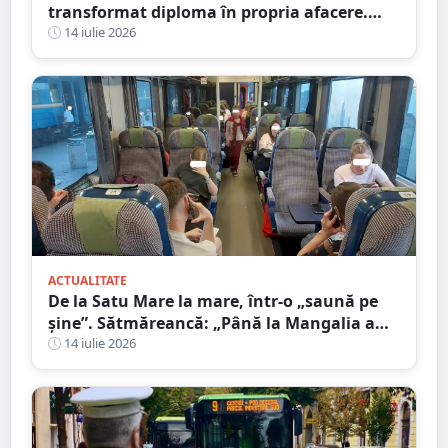
transformat diploma în propria afacere.
Parc solar de 460 de milioane de euro,
14 iulie 2026
protejat cu proiectul său
ACTUALITATE
De la Satu Mare la mare, într-o „saună pe
șine”. Sătmăreancă: „Până la Mangalia a
fost un calvar”
14 iulie 2026