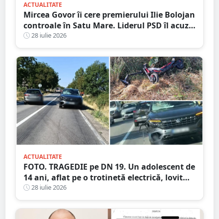
ACTUALITATE
Mircea Govor îi cere premierului Ilie Bolojan
controale în Satu Mare. Liderul PSD îl acuză
pe Adrian Cozma de presiuni politice și cere
28 iulie 2026
verificări ample
ACTUALITATE
FOTO. TRAGEDIE pe DN 19. Un adolescent de
14 ani, aflat pe o trotinetă electrică, lovit
mortal de o mașină
28 iulie 2026