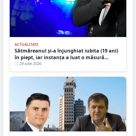
ACTUALITATE
Sătmăreanul și-a înjunghiat iubita (19 ani)
în piept, iar instanța a luat o măsură
radicală
29 iulie 2026