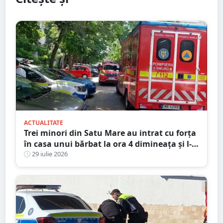
ACTUALITATE
Trei minori din Satu Mare au intrat cu forța
în casa unui bărbat la ora 4 dimineața și l-
au bătut
29 iulie 2026