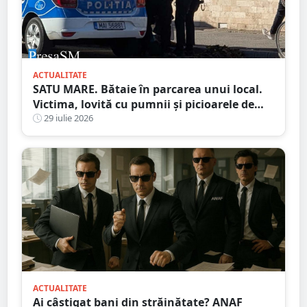
ACTUALITATE
SATU MARE. Bătaie în parcarea unui local.
Victima, lovită cu pumnii și picioarele de
trei agresori
29 iulie 2026
ACTUALITATE
Ai câștigat bani din străinătate? ANAF