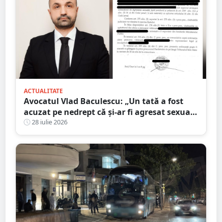
ACTUALITATE
Avocatul Vlad Baculescu: „Un tată a fost
acuzat pe nedrept că și-ar fi agresat sexual
fiica. Viața lui s-a prăbușit înainte ca
28 iulie 2026
justiția să se pronunțe”