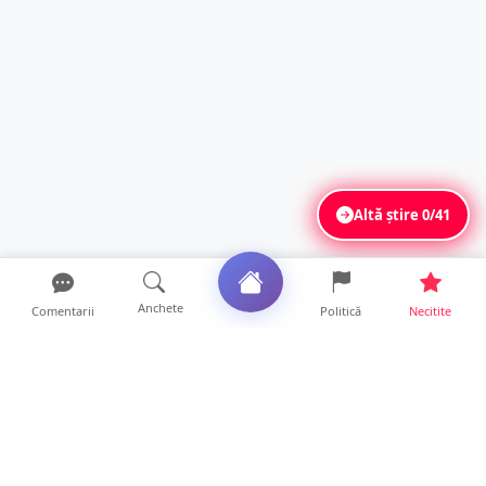
Altă știre
0/41
Anchete
Comentarii
Politică
Necitite
Ultimele articole
ANCHETĂ. Acuzații explozive la DGASPC
Satu Mare! Salarii uri...
18 ore • Anchete