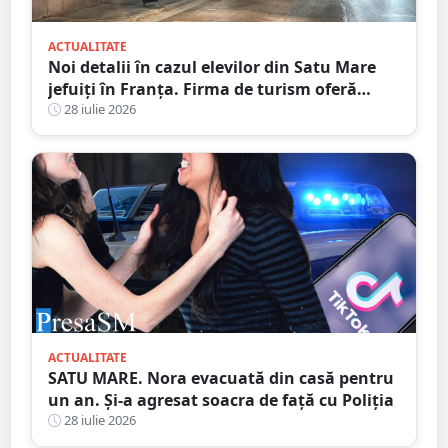
ACTUALITATE
Noi detalii în cazul elevilor din Satu Mare
jefuiți în Franța. Firma de turism oferă
explicații
28 iulie 2026
ACTUALITATE
SATU MARE. Nora evacuată din casă pentru
un an. Și-a agresat soacra de față cu Poliția
28 iulie 2026