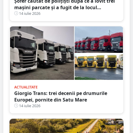
Șofer căutat de polițiști după ce a lovit trei
mașini parcate și a fugit de la locul
accidentului, în Satu Mare
14 iulie 2026
ACTUALITATE
Giorgio Trans: trei decenii pe drumurile
Europei, pornite din Satu Mare
14 iulie 2026