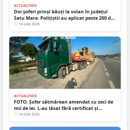
ACTUALITATE
Doi șoferi prinși băuți la volan în județul
Satu Mare. Polițiștii au aplicat peste 200 de
amenzi într-o singură zi
14 iulie 2026
ACTUALITATE
FOTO. Șofer sătmărean amendat cu zeci de
mii de lei. L-au lăsat fără certificat și
plăcuțe
14 iulie 2026