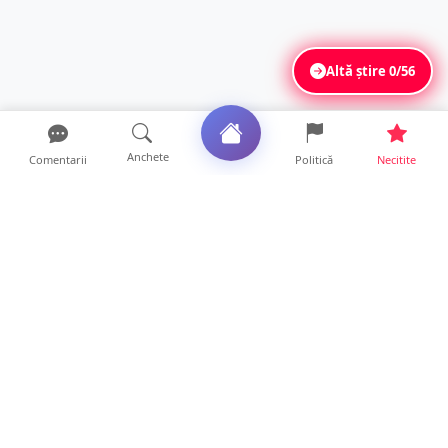
Altă știre
0/56
Anchete
Comentarii
Politică
Necitite
Ultimele articole
La ce ore va putea fi observată eclipsa de
soare la Satu Mar...
12 ore • Life
FOTO/VIDEO. Controale „reinstituite”
temporar la frontiera c...
11 ore • Locale