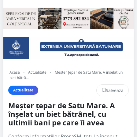
Acasă
•
Actualitate
•
Meșter țepar de Satu Mare. A înșelat un
biet bătrâ...
Salvează
Actualitate
Meșter țepar de Satu Mare. A
înșelat un biet bătrânel, cu
ultimii bani pe care îi avea
Conform informațiilor PresaSM, totul a început