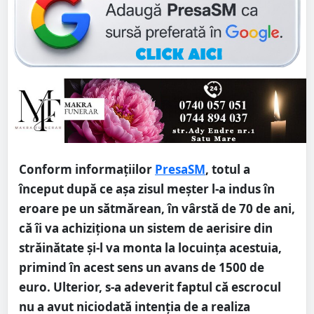
Conform informațiilor
PresaSM
, totul a
început după ce așa zisul meșter l-a indus în
eroare pe un sătmărean, în vârstă de 70 de ani,
că îi va achiziţiona un sistem de aerisire din
străinătate şi-l va monta la locuinţa acestuia,
primind în acest sens un avans de 1500 de
euro. Ulterior, s-a adeverit faptul că escrocul
nu a avut niciodată intenţia de a realiza