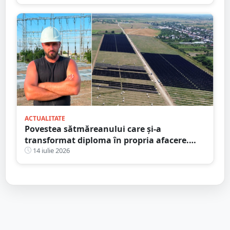
ACTUALITATE
Povestea sătmăreanului care și-a
transformat diploma în propria afacere.
Parc solar de 460 de milioane de euro,
14 iulie 2026
protejat cu proiectul său