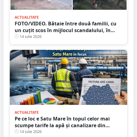
ACTUALITATE
FOTO/VIDEO. Bătaie între două familii, cu
un cuțit scos în mijlocul scandalului, în
Satu Mare. 400 de persoane la fața locului
14 iulie 2026
ACTUALITATE
Pe ce loc e Satu Mare în topul celor mai
scumpe tarife la apă și canalizare din
România
14 iulie 2026