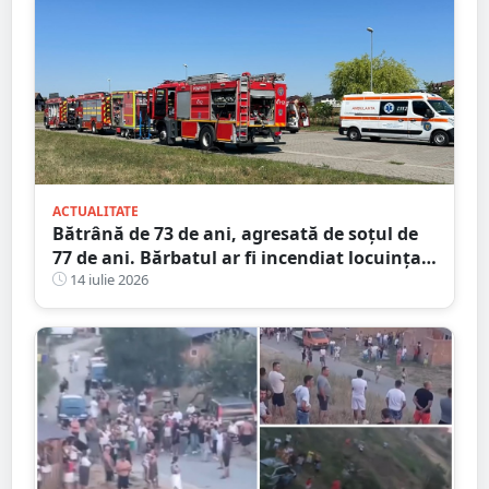
ACTUALITATE
Bătrână de 73 de ani, agresată de soțul de
77 de ani. Bărbatul ar fi incendiat locuința
din județul Satu Mare
14 iulie 2026