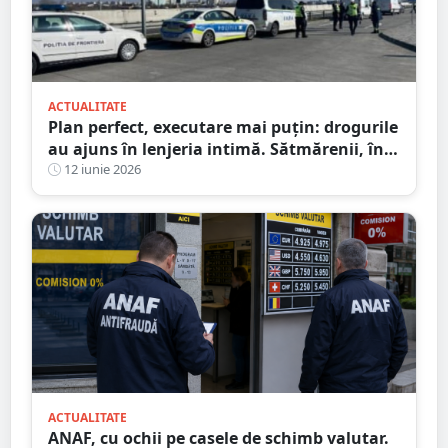
ACTUALITATE
Plan perfect, executare mai puțin: drogurile
au ajuns în lenjeria intimă. Sătmărenii, în
fața judecătorului
12 iunie 2026
ACTUALITATE
ANAF, cu ochii pe casele de schimb valutar.