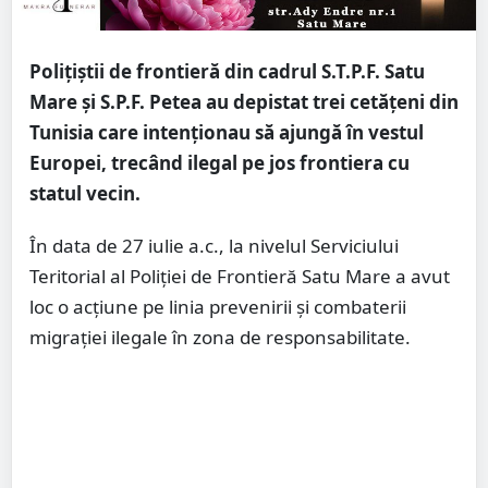
Polițiștii de frontieră din cadrul S.T.P.F. Satu
Mare și S.P.F. Petea au depistat trei cetățeni din
Tunisia care intenţionau să ajungă în vestul
Europei, trecând ilegal pe jos frontiera cu
statul vecin.
În data de 27 iulie a.c., la nivelul Serviciului
Teritorial al Poliției de Frontieră Satu Mare a avut
loc o acţiune pe linia prevenirii şi combaterii
migraţiei ilegale în zona de responsabilitate.