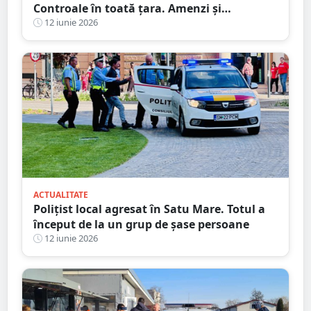
Controale în toată țara. Amenzi și
confiscări de peste 3,4 milioane de lei
12 iunie 2026
ACTUALITATE
Polițist local agresat în Satu Mare. Totul a
început de la un grup de șase persoane
12 iunie 2026