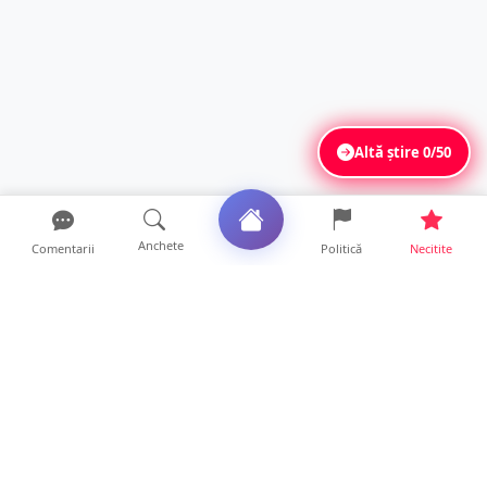
Altă știre
0/50
Anchete
Comentarii
Politică
Necitite
Ultimele articole
FOTO. Tinerii polițiști care nu dorm noaptea
la serviciu! Au...
22 ore • Locale
Mamă de doar 36 de ani, măcinată de