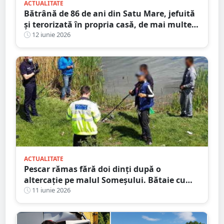
ACTUALITATE
Bătrână de 86 de ani din Satu Mare, jefuită
și terorizată în propria casă, de mai multe
ori. A murit înainte să i se facă dreptate
12 iunie 2026
ACTUALITATE
Pescar rămas fără doi dinți după o
altercație pe malul Someșului. Bătaie cu
niște petrecăreți din barcă
11 iunie 2026