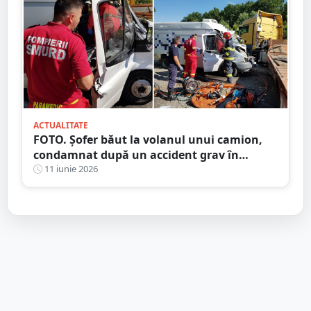
ACTUALITATE
FOTO. Șofer băut la volanul unui camion,
condamnat după un accident grav în
județul Satu Mare. Victima, despăgubită cu
11 iunie 2026
peste 24.000 de euro