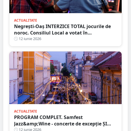
ACTUALITATE
Negrești-Oaș INTERZICE TOTAL jocurile de
noroc. Consiliul Local a votat în
unanimitate interzicerea cazinourilor
12 iunie 2026
ACTUALITATE
PROGRAM COMPLET. Samfest
Jazz&amp;Wine - concerte de excepție ȘI
vinuri alese în inima municipiului Satu
12 iunie 2026