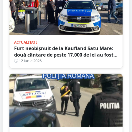
ACTUALITATE
Furt neobișnuit de la Kaufland Satu Mare:
două cântare de peste 17.000 de lei au fost
găsite după ce hoțul a încercat să le
12 iunie 2026
„activeze”