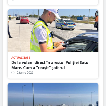
Mare
ACTUALITATE
De la volan, direct în arestul Poliției Satu
Mare. Cum a ”reușit” șoferul
12 iunie 2026