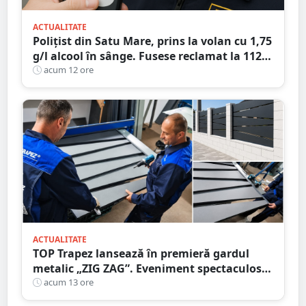
ACTUALITATE
Polițist din Satu Mare, prins la volan cu 1,75
g/l alcool în sânge. Fusese reclamat la 112
că circula pe contrasens
acum 12 ore
ACTUALITATE
TOP Trapez lansează în premieră gardul
metalic „ZIG ZAG”. Eveniment spectaculos
în Grădina Romei
acum 13 ore