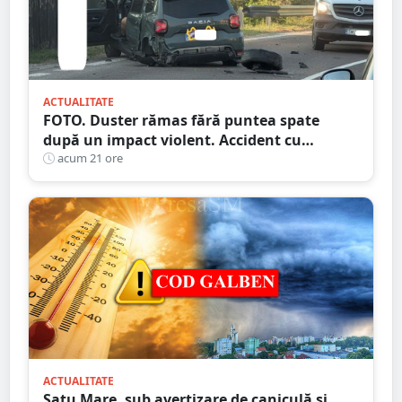
ACTUALITATE
FOTO. Duster rămas fără puntea spate
după un impact violent. Accident cu
implicarea unei mașini din Satu Mare
acum 21 ore
ACTUALITATE
Satu Mare, sub avertizare de caniculă și