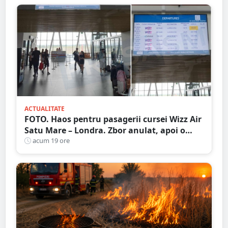
ACTUALITATE
FOTO. Haos pentru pasagerii cursei Wizz Air
Satu Mare – Londra. Zbor anulat, apoi o
nouă întârziere. Fără explicații clare
acum 19 ore