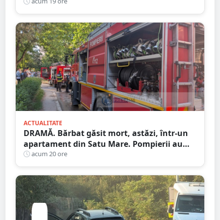
Satu Mare
acum 19 ore
ACTUALITATE
DRAMĂ. Bărbat găsit mort, astăzi, într-un
apartament din Satu Mare. Pompierii au
spart ușa
acum 20 ore