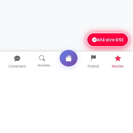
Altă știre
0/53
Anchete
Comentarii
Politică
Necitite
Ultimele articole
Polițist din Satu Mare, prins la volan cu 1,75
g/l alcool în...
19 ore • Locale
TOP Trapez lansează în premieră gardul