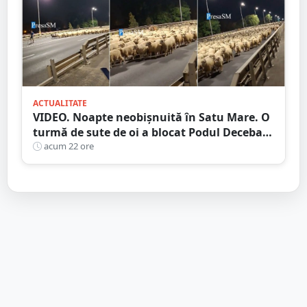
ACTUALITATE
VIDEO. Noapte neobișnuită în Satu Mare. O
turmă de sute de oi a blocat Podul Decebal.
Gest de apreciat al ciobanului
acum 22 ore