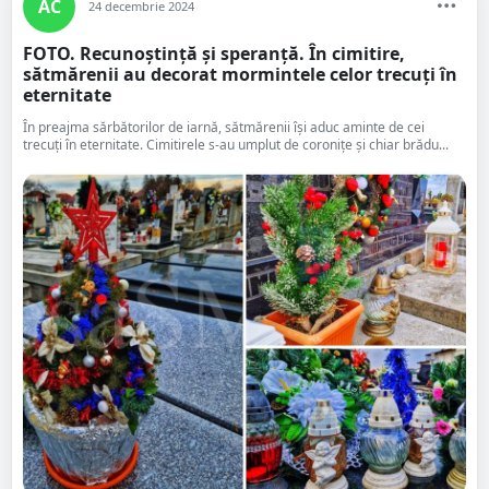
AC
24 decembrie 2024
FOTO. Recunoștință și speranță. În cimitire,
sătmărenii au decorat mormintele celor trecuți în
eternitate
În preajma sărbătorilor de iarnă, sătmărenii își aduc aminte de cei
trecuți în eternitate. Cimitirele s-au umplut de coronițe și chiar brădu...