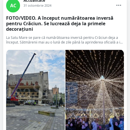
Actualitate
AC
31 octombrie 2024
FOTO/VIDEO. A început numărătoarea inversă
pentru Crăciun. Se lucrează deja la primele
decorațiuni
La Satu Mare se pare că numărătoarea inversă pentru Crăciun deja a
început. Sătmărenii mai au o lună de zile până la aprinderea oficială a i...