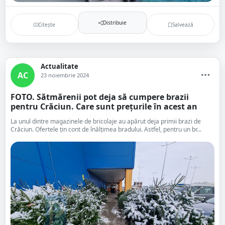
Distribuie
Citește
Salvează
Actualitate
AC
23 noiembrie 2024
FOTO. Sătmărenii pot deja să cumpere brazii
pentru Crăciun. Care sunt prețurile în acest an
La unul dintre magazinele de bricolaje au apărut deja primii brazi de
Crăciun. Ofertele țin cont de înălțimea bradului. Astfel, pentru un br...