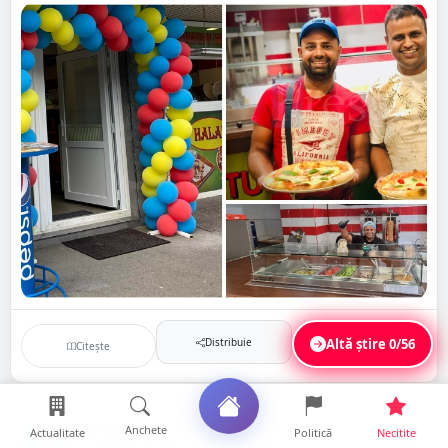
Distribuie
Altă știre
0/56
Citește
Salvează
Actualitate
Anchete
Actualitate
Politică
Necitite
AC
24 decembrie 2023