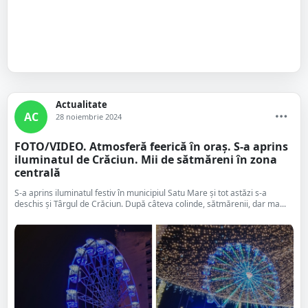
Actualitate
AC
28 noiembrie 2024
FOTO/VIDEO. Atmosferă feerică în oraș. S-a aprins
iluminatul de Crăciun. Mii de sătmăreni în zona
centrală
S-a aprins iluminatul festiv în municipiul Satu Mare și tot astăzi s-a
deschis și Târgul de Crăciun. După câteva colinde, sătmărenii, dar ma...