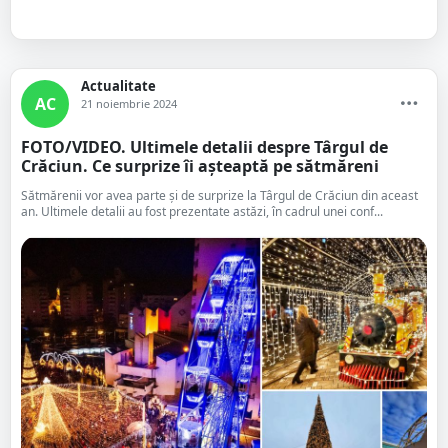
Actualitate
AC
21 noiembrie 2024
FOTO/VIDEO. Ultimele detalii despre Târgul de
Crăciun. Ce surprize îi așteaptă pe sătmăreni
Sătmărenii vor avea parte și de surprize la Târgul de Crăciun din aceast
an. Ultimele detalii au fost prezentate astăzi, în cadrul unei conf...