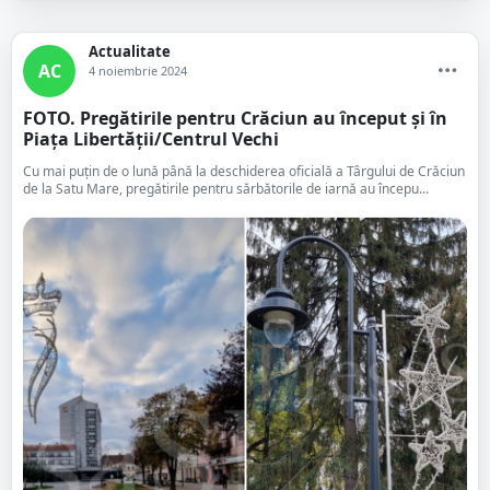
Actualitate
AC
4 noiembrie 2024
FOTO. Pregătirile pentru Crăciun au început și în
Piața Libertății/Centrul Vechi
Cu mai puțin de o lună până la deschiderea oficială a Târgului de Crăciun
de la Satu Mare, pregătirile pentru sărbătorile de iarnă au începu...