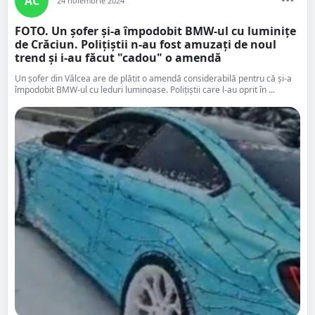
AC
24 noiembrie 2024
FOTO. Un șofer și-a împodobit BMW-ul cu luminițe
de Crăciun. Polițiștii n-au fost amuzați de noul
trend și i-au făcut "cadou" o amendă
Un şofer din Vâlcea are de plătit o amendă considerabilă pentru că şi-a
împodobit BMW-ul cu leduri luminoase. Poliţiştii care l-au oprit în ...