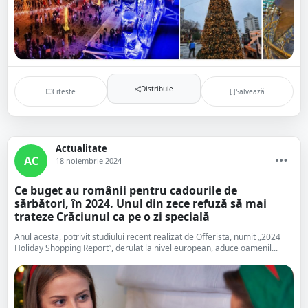
Distribuie
Citește
Salvează
Actualitate
AC
18 noiembrie 2024
Ce buget au românii pentru cadourile de
sărbători, în 2024. Unul din zece refuză să mai
trateze Crăciunul ca pe o zi specială
Anul acesta, potrivit studiului recent realizat de Offerista, numit „2024
Holiday Shopping Report”, derulat la nivel european, aduce oamenil...