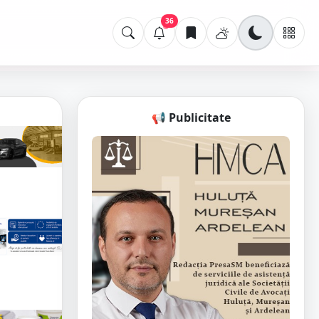
36
📢 Publicitate