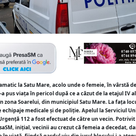
amatic la Satu Mare, acolo unde o femeie, în vârstă de
i-a pus viața în pericol după ce a căzut de la etajul IV a
în zona Soarelui, din municipiul Satu Mare. La fața loc
 echipaje medicale și de poliție. Apelul la Serviciul Un
Urgență 112 a fost efectuat de către un vecin. Potrivit
saSM, inițial, vecinii au crezut că femeia a decedat, da
 în viață, fiindcă gardul viu din jurul blocului i-a aten