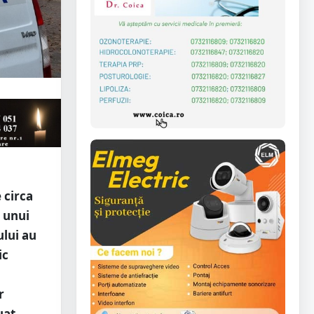
 circa
l unui
ului au
ic
r
uat