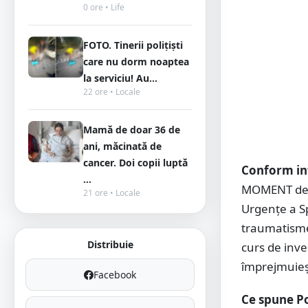
0 ore • Life
FOTO. Tinerii polițiști
care nu dorm noaptea
la serviciu! Au...
22 ore • Locale
Mamă de doar 36 de
ani, măcinată de
cancer. Doi copii luptă
Conform in
...
MOMENT de c
21 ore • Locale
Urgențe a Sp
traumatisme 
Distribuie
curs de inve
împrejmuieșt
Facebook
Ce spune Po