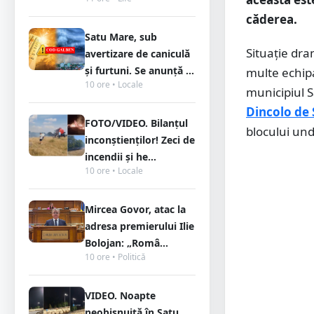
căderea.
Satu Mare, sub
Situație dra
avertizare de caniculă
și furtuni. Se anunță ...
multe echipa
10 ore • Locale
municipiul 
Dincolo de 
FOTO/VIDEO. Bilanțul
blocului und
inconștienților! Zeci de
incendii și he...
10 ore • Locale
Mircea Govor, atac la
adresa premierului Ilie
Bolojan: „Româ...
10 ore • Politică
VIDEO. Noapte
neobișnuită în Satu