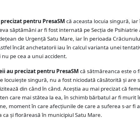
 precizat pentru PresaSM
că aceasta locuia singură, iar 
va săptămâni ar fi fost internată pe Secția de Psihiatrie 
udețean de Urgență Satu Mare, iar în perioada Crăciunului
stfel încât anchetatorii iau în calcul varianta unei tentat
i nu pe cea a unui accident.
eii au precizat pentru PresaSM
că sătmăreanca este o f
re locuiește singură, nu a fost niciodată căsătorită și are 
izitează din când în când. Aceștia au mai precizat că fem
ten care mai stătea la ea, în schimb bărbatul ar fi murit
e, moment în care afecțiunile de care a suferea s-ar fi 
 ca și florăreasă în municipiul Satu Mare.