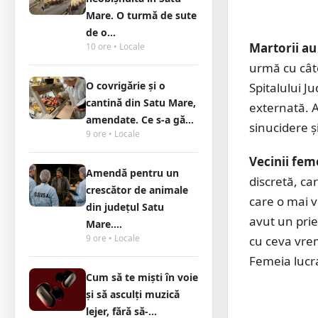
Mare. O turmă de sute
de o...
Martorii au
10 ore • Locale
urmă cu câte
O covrigărie și o
Spitalului J
cantină din Satu Mare,
externată. A
amendate. Ce s-a gă...
sinucidere ș
9 ore • Locale
Vecinii fem
Amendă pentru un
discretă, ca
crescător de animale
care o mai v
din județul Satu
avut un prie
Mare....
9 ore • Locale
cu ceva vrem
Femeia lucra
Cum să te miști în voie
și să asculți muzică
lejer, fără să-...