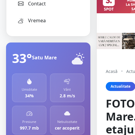
Contact
Vremea
33°
Satu Mare
Acasă
•
Actu
Actualitate
Umiditate
Vânt
34%
2.8 m/s
FOTO.
Mare.
Presiune
Nebulozitate
etaju
997.7 mb
cer acoperit