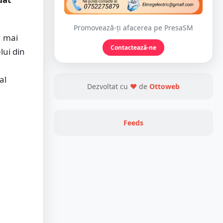
Promovează-ți afacerea pe PresaSM
, mai
Contactează-ne
lui din
al
Dezvoltat cu
❤
de
Ottoweb
Feeds