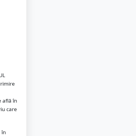
MUL
Primire
 află în
viu care
 în