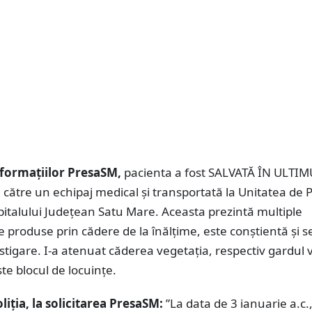
formațiilor PresaSM,
pacienta a fost SALVATĂ ÎN ULTI
ătre un echipaj medical și transportată la Unitatea de 
italului Județean Satu Mare. Aceasta prezintă multiple
produse prin cădere de la înălțime, este conștientă și se
stigare. I-a atenuat căderea vegetația, respectiv gardul 
e blocul de locuințe.
liția, la solicitarea PresaSM:
”La data de 3 ianuarie a.c.,