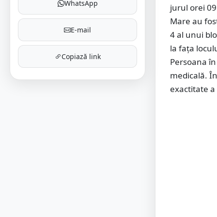
WhatsApp
jurul orei 09
Mare au fost
E-mail
4 al unui bl
la fața locu
Copiază link
Persoana în 
medicală. În
exactitate a