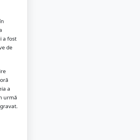
în
a
 a fost
ive de
ire
soră
eia a
 în urmă
agravat.