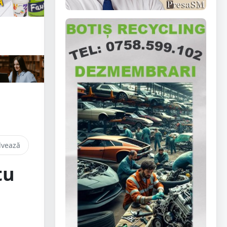
lvează
tu