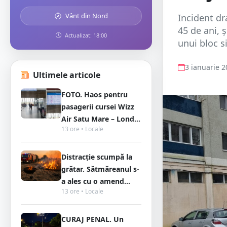
Vânt din Nord
Incident dr
45 de ani, ș
Actualizat: 18:00
unui bloc s
3 ianuarie 
Ultimele articole
FOTO. Haos pentru
pasagerii cursei Wizz
Air Satu Mare – Lond...
13 ore • Locale
Distracție scumpă la
grătar. Sătmăreanul s-
a ales cu o amend...
13 ore • Locale
CURAJ PENAL. Un