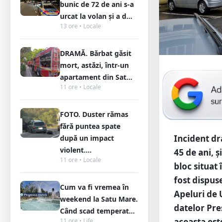
bunic de 72 de ani s-a
urcat la volan și a d...
13 ore • Locale
DRAMĂ. Bărbat găsit
mort, astăzi, într-un
apartament din Sat...
11 ore • Locale
FOTO. Duster rămas
fără puntea spate
Incident dr
după un impact
violent....
45 de ani, ș
11 ore • Locale
bloc situat 
fost dispuse
Cum va fi vremea în
Apeluri de 
weekend la Satu Mare.
datelor Pre
Când scad temperat...
aceasta este
11 ore • Life