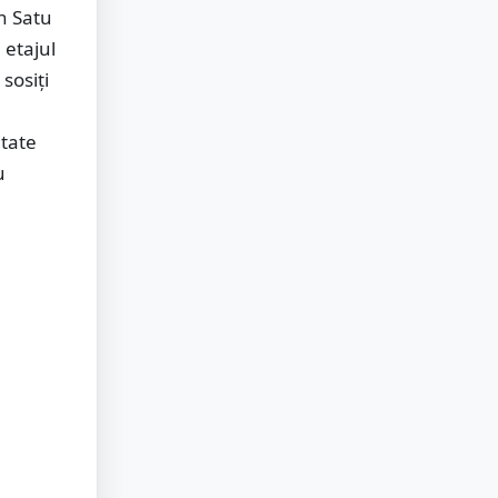
an Satu
 etajul
sosiți
itate
u