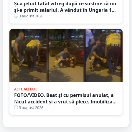
Și-a jefuit tatăl vitreg după ce susține că nu
și-a primit salariul. A vândut în Ungaria 120
de role de vată și gresie de 7.000 de euro
3 august 2026
ACTUALITATE
FOTO/VIDEO. Beat și cu permisul anulat, a
făcut accident și a vrut să plece. Imobilizat
de trecători
3 august 2026