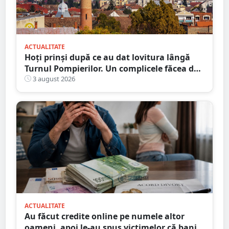
ACTUALITATE
Hoți prinși după ce au dat lovitura lângă
Turnul Pompierilor. Un complicele făcea de
pază
3 august 2026
ACTUALITATE
Au făcut credite online pe numele altor
oameni, apoi le-au spus victimelor că banii