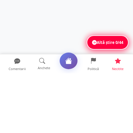
Altă știre
0/44
Anchete
Comentarii
Politică
Necitite
Ultimele articole
USR acuză: PSD face totul pentru ca
România să piardă miliar...
21 ore • Locale
Tot mai multe orașe reduc consumul de