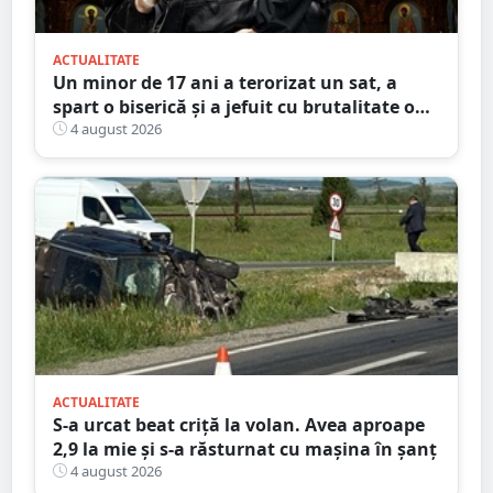
ACTUALITATE
Un minor de 17 ani a terorizat un sat, a
spart o biserică și a jefuit cu brutalitate o
bătrână de 80 de ani
4 august 2026
ACTUALITATE
S-a urcat beat criță la volan. Avea aproape
2,9 la mie și s-a răsturnat cu mașina în șanț
4 august 2026