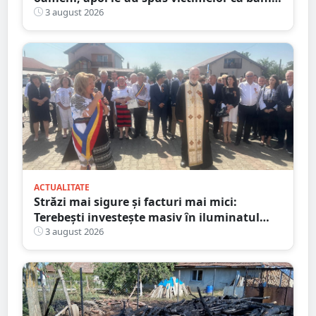
sunt din... moștenire
3 august 2026
ACTUALITATE
Străzi mai sigure și facturi mai mici:
Terebești investește masiv în iluminatul
public
3 august 2026