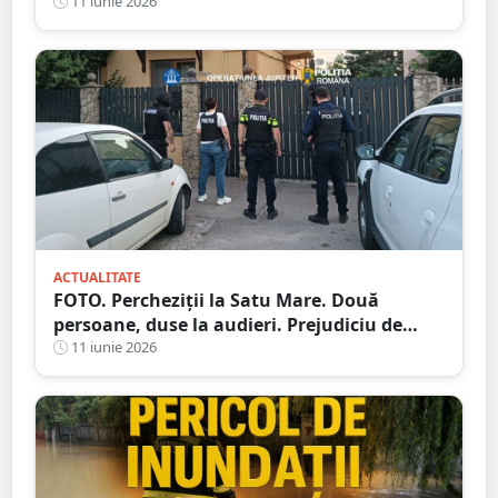
11 iunie 2026
ACTUALITATE
FOTO. Percheziții la Satu Mare. Două
persoane, duse la audieri. Prejudiciu de
sute de mii de lei
11 iunie 2026