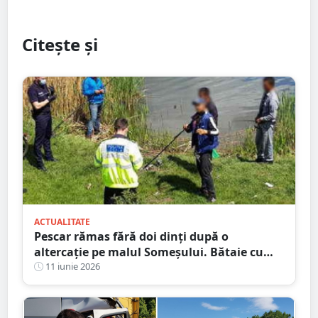
Citește și
ACTUALITATE
Pescar rămas fără doi dinți după o
altercație pe malul Someșului. Bătaie cu
niște petrecăreți din barcă
11 iunie 2026