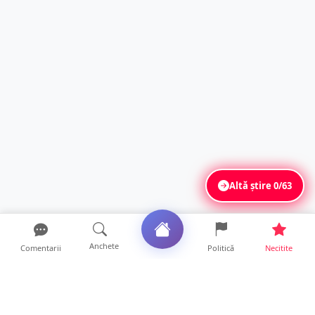
Altă știre
0/63
Anchete
Comentarii
Politică
Necitite
Ultimele articole