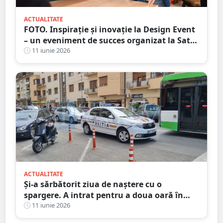
ACTUALITATE
FOTO. Inspirație și inovație la Design Event
– un eveniment de succes organizat la Satu
Mare
11 iunie 2026
ACTUALITATE
Și-a sărbătorit ziua de naștere cu o
spargere. A intrat pentru a doua oară în
aceeași pizzerie din Satu Mare
11 iunie 2026