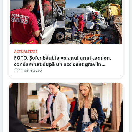
ACTUALITATE
FOTO. Șofer băut la volanul unui camion,
condamnat după un accident grav în
județul Satu Mare. Victima, despăgubită cu
11 iunie 2026
peste 24.000 de euro