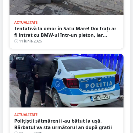
ACTUALITATE
Tentativă la omor în Satu Mare! Doi frați ar
fi intrat cu BMW-ul într-un pieton, iar
celălalt ar fi atacat cu cuțitul
11 iunie 2026
ACTUALITATE
Polițiștii sătmăreni i-au bătut la ușă.
Bărbatul va sta următorul an după gratii