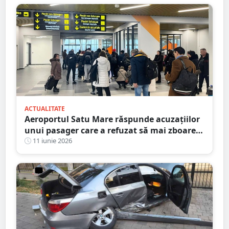
ACTUALITATE
Aeroportul Satu Mare răspunde acuzațiilor
unui pasager care a refuzat să mai zboare,
acuzând atitudinea angajaților
11 iunie 2026