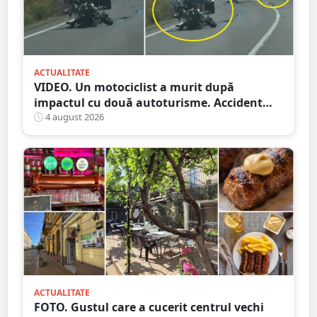
ACTUALITATE
VIDEO. Un motociclist a murit după
impactul cu două autoturisme. Accident
cumplit în județul vecin
4 august 2026
ACTUALITATE
FOTO. Gustul care a cucerit centrul vechi