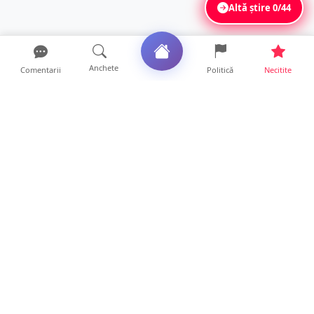
Altă știre
0/44
Anchete
Comentarii
Politică
Necitite
Ultimele articole
USR acuză: PSD face totul pentru ca
România să piardă miliar...
21 ore • Locale
Tot mai multe orașe reduc consumul de
energie electrică. Sat...
19 ore • Locale
ANCHETĂ | Directori de instituții din
subordinea Consiliului...