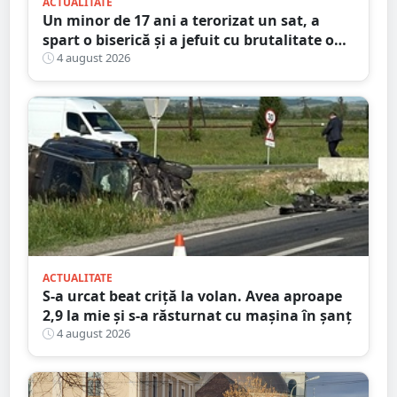
ACTUALITATE
Un minor de 17 ani a terorizat un sat, a
spart o biserică și a jefuit cu brutalitate o
bătrână de 80 de ani
4 august 2026
ACTUALITATE
S-a urcat beat criță la volan. Avea aproape
2,9 la mie și s-a răsturnat cu mașina în șanț
4 august 2026