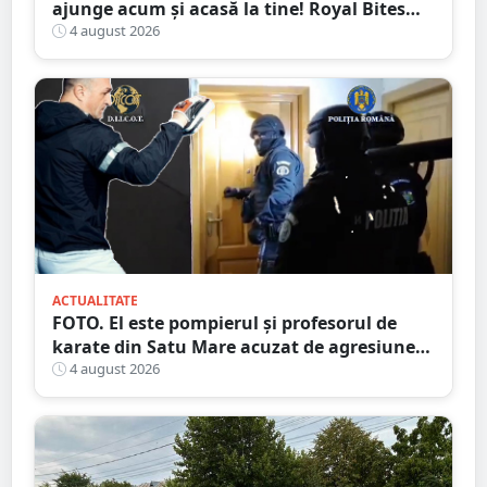
ajunge acum și acasă la tine! Royal Bites
(fosta Zahana) livrează la domiciliu
4 august 2026
ACTUALITATE
FOTO. El este pompierul și profesorul de
karate din Satu Mare acuzat de agresiune
intimă asupra unui minor
4 august 2026