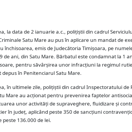
 la data de 2 ianuarie a.c., polițiștii din cadrul Serviciul
i Criminale Satu Mare au pus în aplicare un mandat de ex
cu închisoarea, emis de Judecătoria Timișoara, pe numel
9 de ani, din Satu Mare. Bărbatul este condamnat la 1 an
isoare, pentru săvârșirea unor infracțiuni la regimul rutie
t depus în Penitenciarul Satu Mare.
în ultimele zile, polițiștii din cadrul Inspectoratului de P
u Mare au acționat pentru prevenirea faptelor antisocial
uarea unor activități de supraveghere, fluidizare și contr
utier în județ, aplicând peste 350 de sancțiuni contravenți
e peste 136.000 de lei.