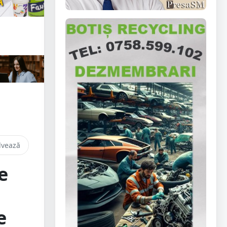
lvează
e
e