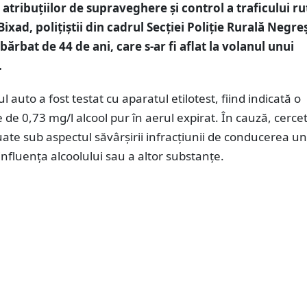
atribuțiilor de supraveghere și control a traficului rut
Bixad, polițiștii din cadrul Secției Poliție Rurală Negre
bărbat de 44 de ani, care s-ar fi aflat la volanul unui
.
 auto a fost testat cu aparatul etilotest, fiind indicată o
 de 0,73 mg/l alcool pur în aerul expirat. În cauză, cercet
ate sub aspectul săvârșirii infracțiunii de conducerea un
influența alcoolului sau a altor substanțe.