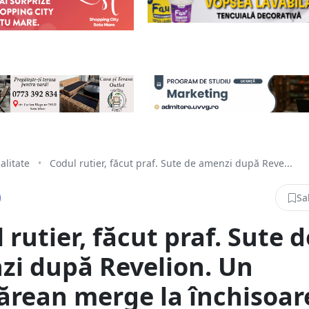
alitate
•
Codul rutier, făcut praf. Sute de amenzi după Reve...
Sa
 rutier, făcut praf. Sute d
i după Revelion. Un
rean merge la închisoar