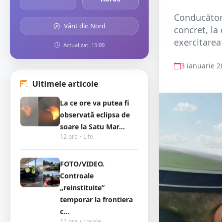
Conducător 
Vânt din Nord
concret, la
exercitarea 
Actualizat: 15:00
3 ianuarie 
Ultimele articole
La ce ore va putea fi
observată eclipsa de
soare la Satu Mar...
12 ore • Life
FOTO/VIDEO.
Controale
„reinstituite”
temporar la frontiera
c...
11 ore • Locale