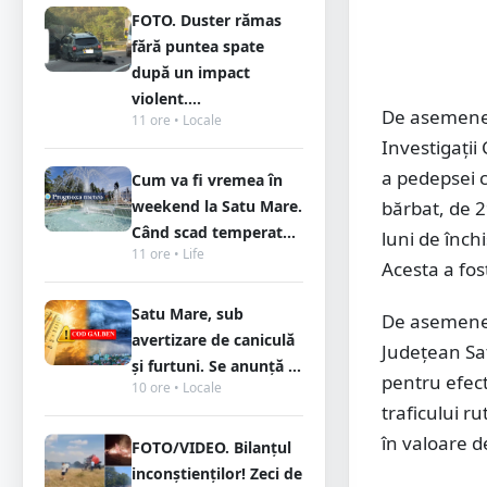
FOTO. Duster rămas
fără puntea spate
după un impact
violent....
De asemenea,
11 ore • Locale
Investigați
a pedepsei 
Cum va fi vremea în
weekend la Satu Mare.
bărbat, de 2
Când scad temperat...
luni de înch
11 ore • Life
Acesta a fos
Satu Mare, sub
De asemenea, 
avertizare de caniculă
Județean Sat
și furtuni. Se anunță ...
pentru efect
10 ore • Locale
traficului r
în valoare d
FOTO/VIDEO. Bilanțul
inconștienților! Zeci de