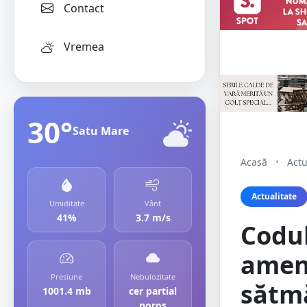
Contact
Vremea
30°
Satu Mare
Acasă
•
Actu
Actualitate
Umiditate
Vânt
41%
3.7 m/s
Codul
amenz
Presiune
Nebulozitate
sătmă
1001.4 mb
cer partial
noros