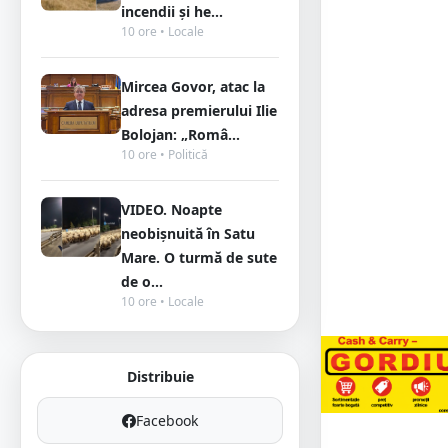
incendii și he...
10 ore • Locale
Mircea Govor, atac la
adresa premierului Ilie
Bolojan: „Româ...
10 ore • Politică
VIDEO. Noapte
neobișnuită în Satu
Mare. O turmă de sute
de o...
10 ore • Locale
Distribuie
Facebook