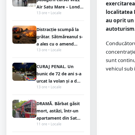
exercitarea 
Air Satu Mare – Lond...
localitatea 
13 ore • Locale
au oprit un 
autoturism
Distracție scumpă la
grătar. Sătmăreanul s-
Conducătorul
a ales cu o amend...
13 ore • Locale
concentrație
sunt continu
CURAJ PENAL. Un
vehicul sub 
bunic de 72 de ani s-a
urcat la volan și a d...
13 ore • Locale
DRAMĂ. Bărbat găsit
mort, astăzi, într-un
apartament din Sat...
11 ore • Locale