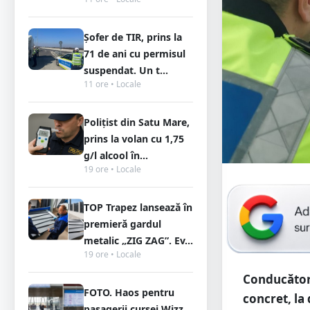
Șofer de TIR, prins la
71 de ani cu permisul
suspendat. Un t...
11 ore • Locale
Polițist din Satu Mare,
prins la volan cu 1,75
g/l alcool în...
19 ore • Locale
TOP Trapez lansează în
premieră gardul
metalic „ZIG ZAG”. Ev...
19 ore • Locale
Conducător 
FOTO. Haos pentru
concret, la
pasagerii cursei Wizz