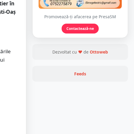
ier în
ști-Oaș
Promovează-ți afacerea pe PresaSM
Contactează-ne
ările
Dezvoltat cu
❤
de
Ottoweb
ui
Feeds