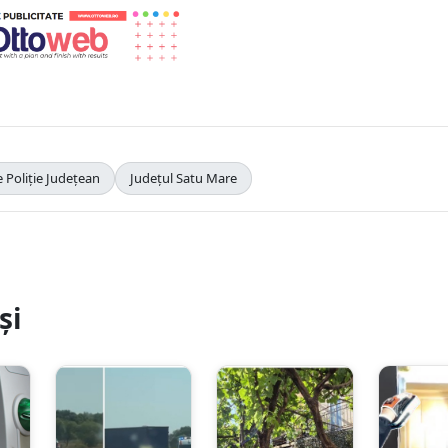
 Poliție Județean
Județul Satu Mare
și