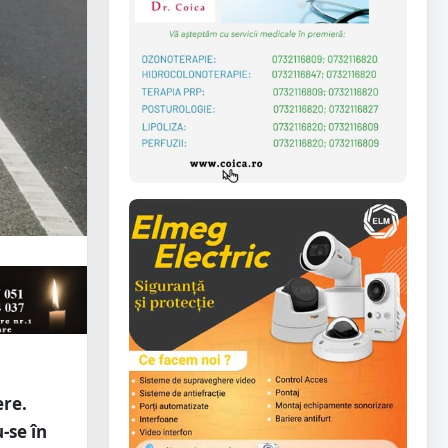
ere.
-se în