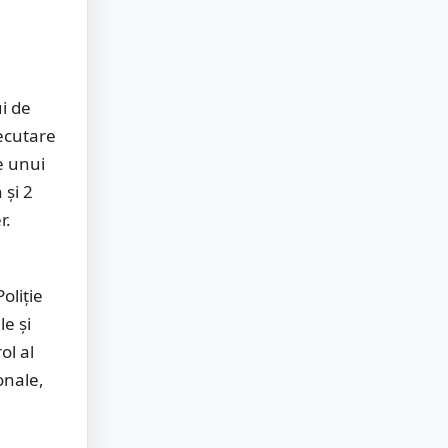
ui de
ecutare
e unui
 și 2
r.
oliție
e și
ol al
onale,