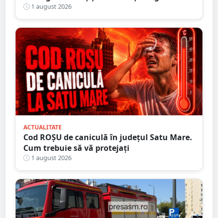
verificat sute de persoane
1 august 2026
ACTUALITATE
Cod ROȘU de caniculă în județul Satu Mare.
Cum trebuie să vă protejați
1 august 2026