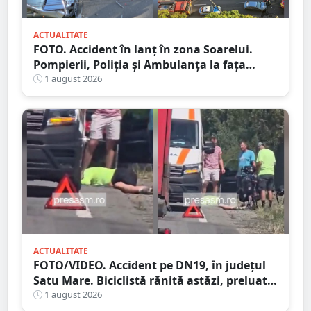
ACTUALITATE
FOTO. Accident în lanț în zona Soarelui.
Pompierii, Poliția și Ambulanța la fața
locului
1 august 2026
ACTUALITATE
FOTO/VIDEO. Accident pe DN19, în județul
Satu Mare. Biciclistă rănită astăzi, preluată
de Ambulanță
1 august 2026