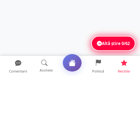
Altă știre
0/62
Anchete
Comentarii
Politică
Necitite
Ultimele articole
Mamă de doar 36 de ani, măcinată de
cancer. Doi copii luptă ...
21 ore • Locale
Un sătmărean acuză un centru medical că i-