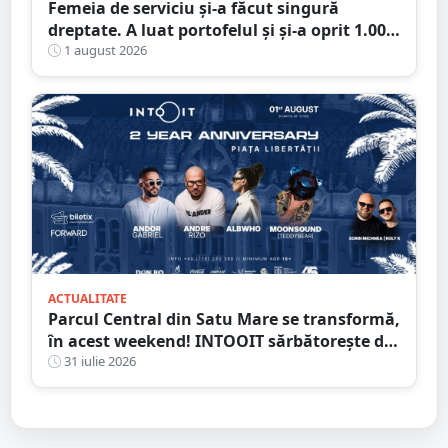
Femeia de serviciu și-a făcut singură
dreptate. A luat portofelul și și-a oprit 1.000
de lei: „Ăștia mi se cuvin, sunt pentru
1 august 2026
curățenie”
ACTUALITATE
Parcul Central din Satu Mare se transformă,
în acest weekend! INTOOIT sărbătorește doi
ani printr-un eveniment spectaculos
31 iulie 2026