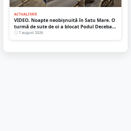
ACTUALITATE
VIDEO. Noapte neobișnuită în Satu Mare. O
turmă de sute de oi a blocat Podul Decebal.
Gest de apreciat al ciobanului
7 august 2026