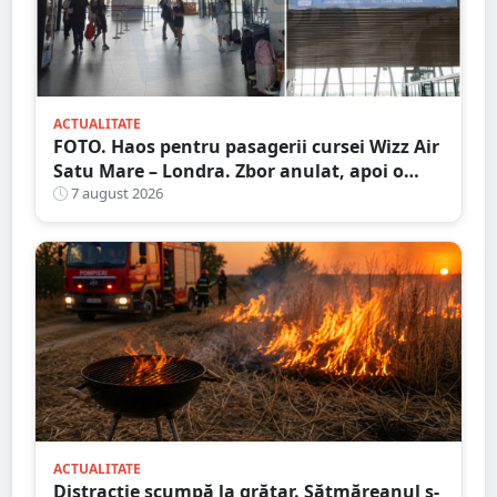
ACTUALITATE
FOTO. Haos pentru pasagerii cursei Wizz Air
Satu Mare – Londra. Zbor anulat, apoi o
nouă întârziere. Fără explicații clare
7 august 2026
ACTUALITATE
Distracție scumpă la grătar. Sătmăreanul s-