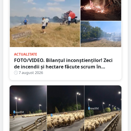
ACTUALITATE
FOTO/VIDEO. Bilanțul inconștienților! Zeci
de incendii și hectare făcute scrum în
județul Satu Mare
7 august 2026