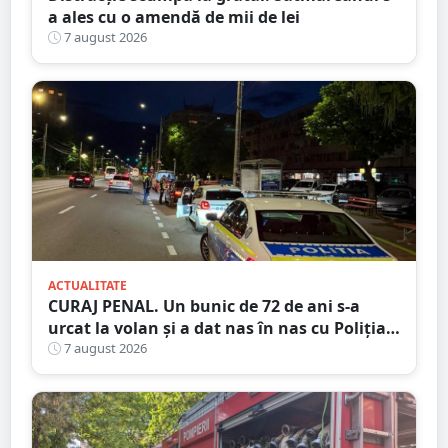
a ales cu o amendă de mii de lei
7 august 2026
ACTUALITATE
CURAJ PENAL. Un bunic de 72 de ani s-a
urcat la volan și a dat nas în nas cu Poliția
Satu Mare
7 august 2026