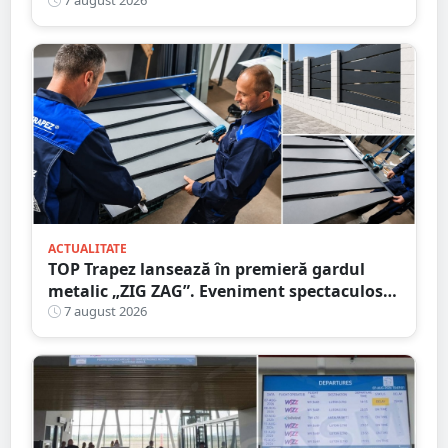
că circula pe contrasens
7 august 2026
ACTUALITATE
TOP Trapez lansează în premieră gardul
metalic „ZIG ZAG”. Eveniment spectaculos
în Grădina Romei
7 august 2026