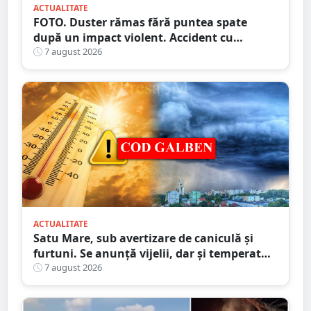
ACTUALITATE
FOTO. Duster rămas fără puntea spate
după un impact violent. Accident cu
implicarea unei mașini din Satu Mare
7 august 2026
ACTUALITATE
Satu Mare, sub avertizare de caniculă și
furtuni. Se anunță vijelii, dar și temperaturi
ridicate. Avertizarea ANM
7 august 2026