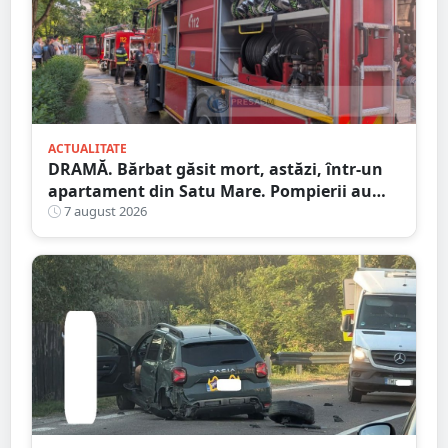
ACTUALITATE
DRAMĂ. Bărbat găsit mort, astăzi, într-un
apartament din Satu Mare. Pompierii au
spart ușa
7 august 2026