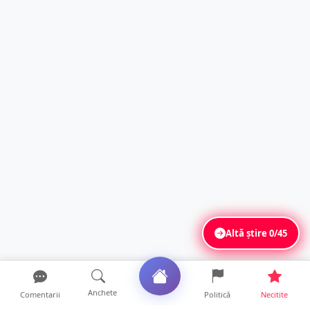
Altă știre
0/45
Anchete
Comentarii
Politică
Necitite