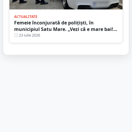
ACTUALITATE
Femeie înconjurată de polițiști, în
municipiul Satu Mare. „Vezi că e mare bai!”
Interceptarea care i-a îngropat
23 iulie 2026