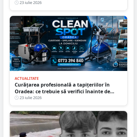
intervenit rapid
23 iulie 2026
ACTUALITATE
Curățarea profesională a tapițeriilor în
Oradea: ce trebuie să verifici înainte de
programare
23 iulie 2026