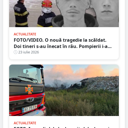
ACTUALITATE
FOTO/VIDEO. O nouă tragedie la scăldat.
Doi tineri s-au înecat în râu. Pompierii i-au
găsit după două zile
23 iulie 2026
ACTUALITATE