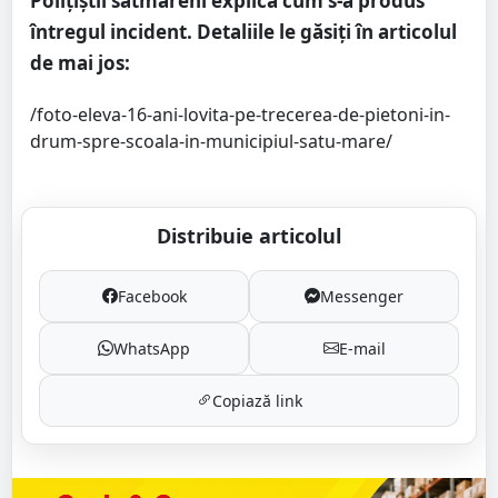
Polițiștii sătmăreni explică cum s-a produs
întregul incident. Detaliile le găsiți în articolul
de mai jos:
/foto-eleva-16-ani-lovita-pe-trecerea-de-pietoni-in-
drum-spre-scoala-in-municipiul-satu-mare/
Distribuie articolul
Facebook
Messenger
WhatsApp
E-mail
Copiază link