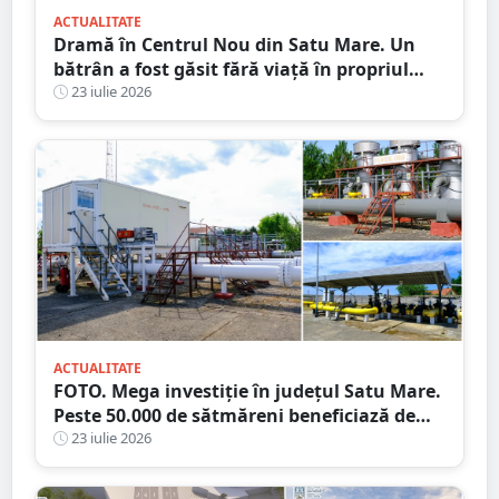
ACTUALITATE
Dramă în Centrul Nou din Satu Mare. Un
bătrân a fost găsit fără viață în propriul
apartament, după două zile în care nu a
23 iulie 2026
mai răspuns la telefon
ACTUALITATE
FOTO. Mega investiție în județul Satu Mare.
Peste 50.000 de sătmăreni beneficiază de
rețeaua de 39 de km!
23 iulie 2026