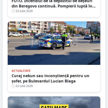
FOTO. Incendiul de la depozitul de deșeuri
din Beregovo continuă. Pompierii luptă în
continuare cu focarele ascunse
23 iulie 2026
ACTUALITATE
Curaj nebun sau inconștiență pentru un
șofer, pe Bulevardul Lucian Blaga
23 iulie 2026