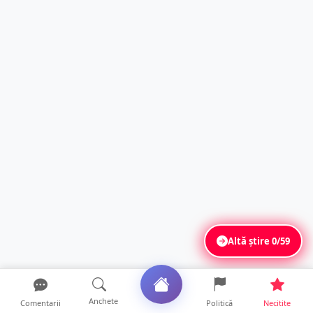
Altă știre
0/59
Anchete
Comentarii
Politică
Necitite