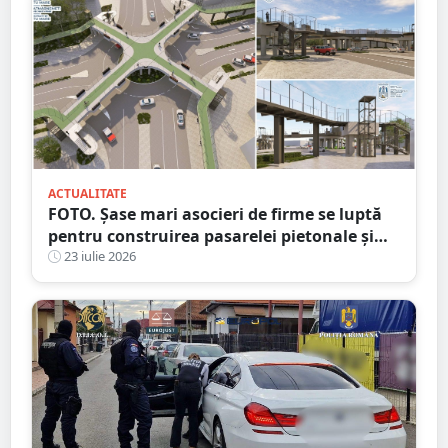
ACTUALITATE
FOTO. Șase mari asocieri de firme se luptă
pentru construirea pasarelei pietonale și
velo de la Crinul
23 iulie 2026