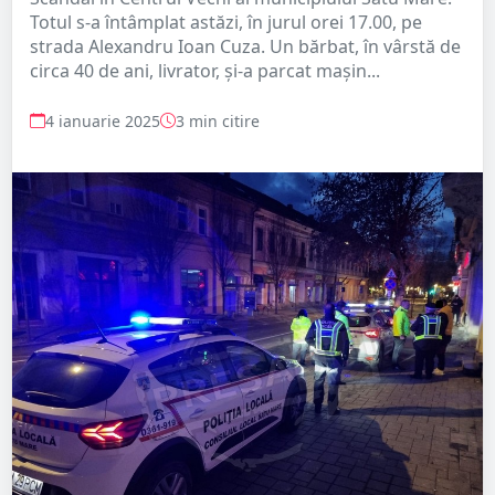
Totul s-a întâmplat astăzi, în jurul orei 17.00, pe
strada Alexandru Ioan Cuza. Un bărbat, în vârstă de
circa 40 de ani, livrator, și-a parcat mașin...
4 ianuarie 2025
3 min citire