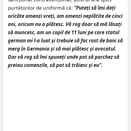
purtătorilor de uniformă că:
”Puteți să îmi dați
oricâte amenzi vreți, am amenzi neplătite de cinci
ani, oricum nu o plătesc. Vă rog doar să mă lăsați
să muncesc, am un copil de 11 luni pe care statul
german mi l-a luat și trebuie să fac rost de bani să
merg în Germania și să mai plătesc și avocatul.
Dar vă rog să îmi spuneți unde pot să parchez să
preiau comenzile, să pot să trăiesc și eu”.