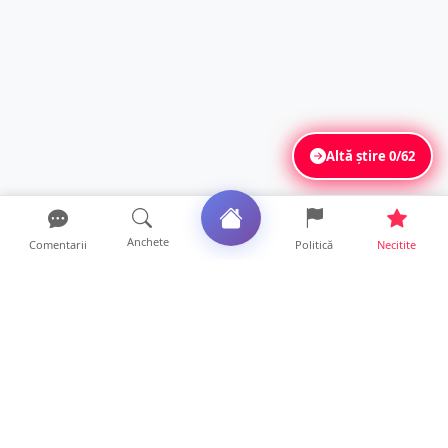
Altă știre
0/62
Anchete
Comentarii
Politică
Necitite
Ultimele articole
Mamă de doar 36 de ani, măcinată de
cancer. Doi copii luptă ...
21 ore • Locale