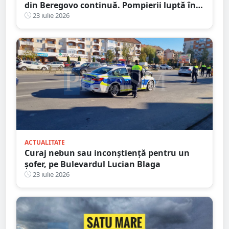
din Beregovo continuă. Pompierii luptă în
continuare cu focarele ascunse
23 iulie 2026
ACTUALITATE
Curaj nebun sau inconștiență pentru un
șofer, pe Bulevardul Lucian Blaga
23 iulie 2026