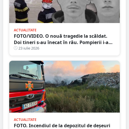
ACTUALITATE
FOTO/VIDEO. O nouă tragedie la scăldat.
Doi tineri s-au înecat în râu. Pompierii i-au
găsit după două zile
23 iulie 2026
ACTUALITATE
FOTO. Incendiul de la depozitul de deșeuri