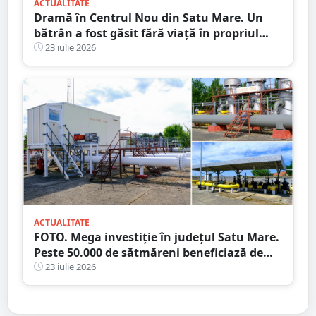
ACTUALITATE
Dramă în Centrul Nou din Satu Mare. Un
bătrân a fost găsit fără viață în propriul
apartament, după două zile în care nu a
23 iulie 2026
mai răspuns la telefon
ACTUALITATE
FOTO. Mega investiție în județul Satu Mare.
Peste 50.000 de sătmăreni beneficiază de
rețeaua de 39 de km!
23 iulie 2026