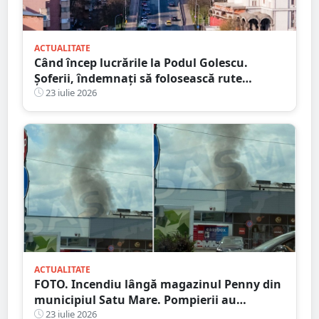
ACTUALITATE
Când încep lucrările la Podul Golescu.
Șoferii, îndemnați să folosească rute
alternative
23 iulie 2026
ACTUALITATE
FOTO. Incendiu lângă magazinul Penny din
municipiul Satu Mare. Pompierii au
intervenit rapid
23 iulie 2026