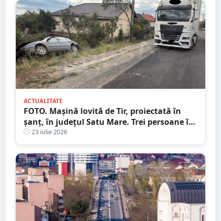
ACTUALITATE
FOTO. Mașină lovită de Tir, proiectată în
șanț, în județul Satu Mare. Trei persoane în
mașină, una la Urgență
23 iulie 2026