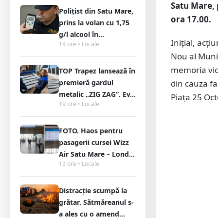
Satu Mare, 
Polițist din Satu Mare,
ora 17.00.
prins la volan cu 1,75
g/l alcool în...
Inițial, acț
19 ore • Locale
Nou al Munic
memoria vict
TOP Trapez lansează în
premieră gardul
din cauza fa
metalic „ZIG ZAG”. Ev...
Piața 25 Oct
19 ore • Locale
FOTO. Haos pentru
pasagerii cursei Wizz
Air Satu Mare – Lond...
13 ore • Locale
Distracție scumpă la
grătar. Sătmăreanul s-
a ales cu o amend...