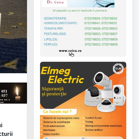
i
cturii