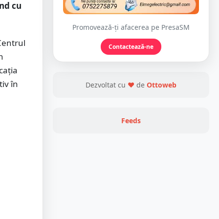
ând cu
Promovează-ți afacerea pe PresaSM
Centrul
Contactează-ne
n
cația
iv în
Dezvoltat cu
❤
de
Ottoweb
Feeds