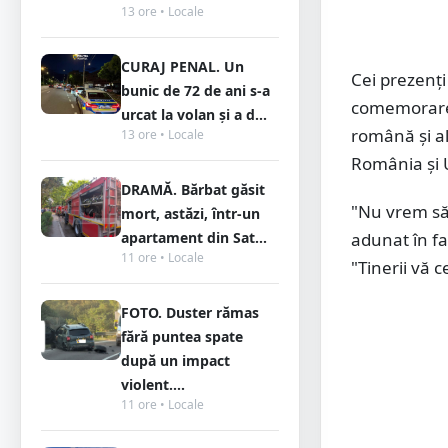
13 ore • Locale
CURAJ PENAL. Un
Cei prezenți
bunic de 72 de ani s-a
comemorare a
urcat la volan și a d...
română și al
13 ore • Locale
România și 
DRAMĂ. Bărbat găsit
"Nu vrem să 
mort, astăzi, într-un
apartament din Sat...
adunat în fa
11 ore • Locale
"Tinerii vă c
FOTO. Duster rămas
fără puntea spate
după un impact
violent....
11 ore • Locale