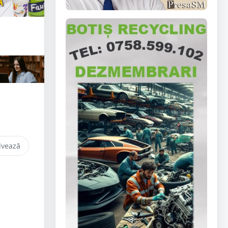
lvează