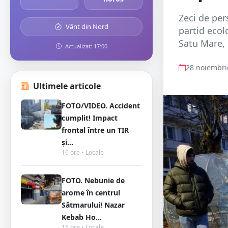
Zeci de pe
Vânt din Nord
partid ecolo
Satu Mare, 
Actualizat: 17:00
28 noiembri
Ultimele articole
FOTO/VIDEO. Accident
cumplit! Impact
frontal între un TIR
și...
16 ore • Locale
FOTO. Nebunie de
arome în centrul
Sătmarului! Nazar
Kebab Ho...
15 ore • Locale