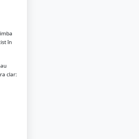
 limba
ist în
-au
ra clar: