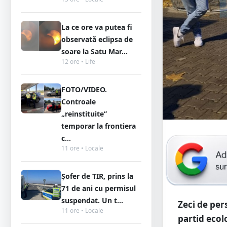
La ce ore va putea fi
observată eclipsa de
soare la Satu Mar...
12 ore • Life
FOTO/VIDEO.
Controale
„reinstituite”
temporar la frontiera
c...
11 ore • Locale
Șofer de TIR, prins la
71 de ani cu permisul
suspendat. Un t...
Zeci de pe
11 ore • Locale
partid ecolo