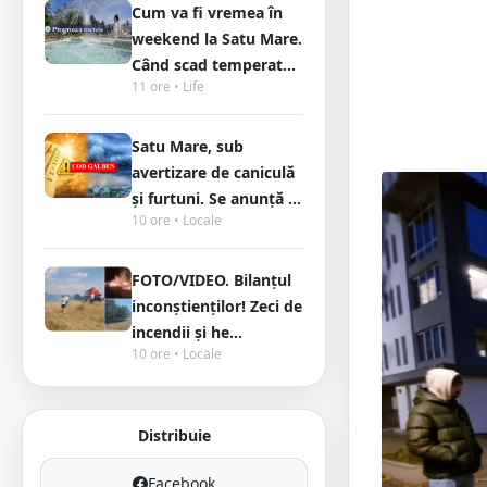
Cum va fi vremea în
weekend la Satu Mare.
Când scad temperat...
11 ore • Life
Satu Mare, sub
avertizare de caniculă
și furtuni. Se anunță ...
10 ore • Locale
FOTO/VIDEO. Bilanțul
inconștienților! Zeci de
incendii și he...
10 ore • Locale
Distribuie
Facebook