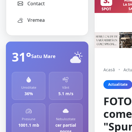
Contact
Vremea
31°
Satu Mare
Acasă
•
Actu
Actualitate
Umiditate
Vânt
36%
5.1 m/s
FOTO/
come
Presiune
Nebulozitate
"Spun
1001.1 mb
cer partial
noros