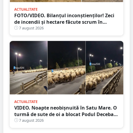
ACTUALITATE
FOTO/VIDEO. Bilanțul inconștienților! Zeci
de incendii și hectare făcute scrum în
județul Satu Mare
7 august 2026
ACTUALITATE
VIDEO. Noapte neobișnuită în Satu Mare. O
turmă de sute de oi a blocat Podul Decebal.
Gest de apreciat al ciobanului
7 august 2026