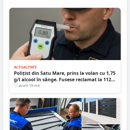
ACTUALITATE
Polițist din Satu Mare, prins la volan cu 1,75
g/l alcool în sânge. Fusese reclamat la 112
că circula pe contrasens
acum 19 ore