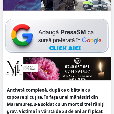
Anchetă complexă, după ce o bătaie cu
topoare şi cuţite, în faţa unei mănăstiri din
Maramureş, s-a soldat cu un mort şi trei răniţi
grav. Victima în vârstă de 23 de ani ar fi picat