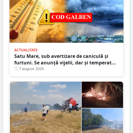
ACTUALITATE
Satu Mare, sub avertizare de caniculă și
furtuni. Se anunță vijelii, dar și temperaturi
ridicate. Avertizarea ANM
7 august 2026