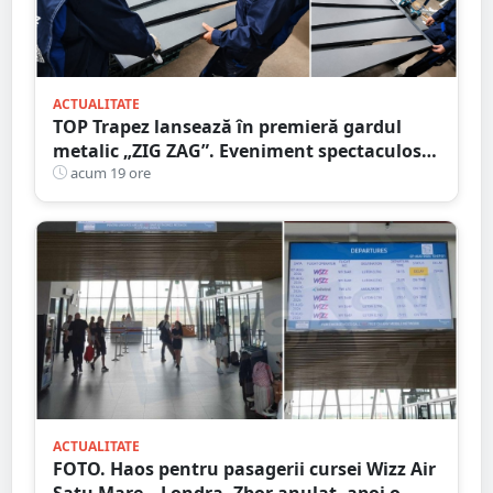
ACTUALITATE
TOP Trapez lansează în premieră gardul
metalic „ZIG ZAG”. Eveniment spectaculos
în Grădina Romei
acum 19 ore
ACTUALITATE
FOTO. Haos pentru pasagerii cursei Wizz Air
Satu Mare – Londra. Zbor anulat, apoi o