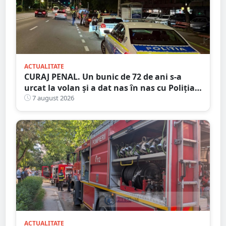
ACTUALITATE
CURAJ PENAL. Un bunic de 72 de ani s-a
urcat la volan și a dat nas în nas cu Poliția
Satu Mare
7 august 2026
ACTUALITATE