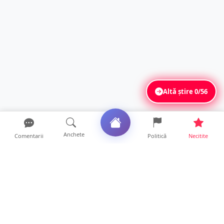
Altă știre
0/56
Anchete
Comentarii
Politică
Necitite
Ultimele articole
La ce ore va putea fi observată eclipsa de
soare la Satu Mar...
12 ore • Life