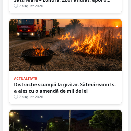
nouă întârziere. Fără explicații clare
7 august 2026
ACTUALITATE
Distracție scumpă la grătar. Sătmăreanul s-
a ales cu o amendă de mii de lei
7 august 2026