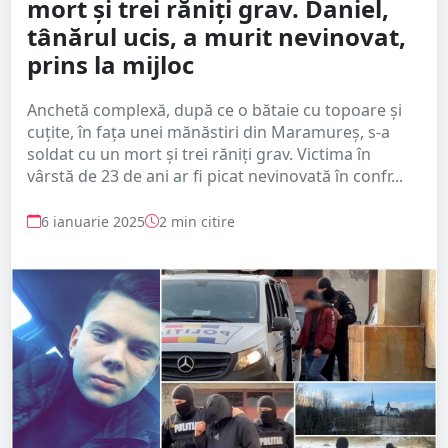
mort și trei răniți grav. Daniel,
tânărul ucis, a murit nevinovat,
prins la mijloc
Anchetă complexă, după ce o bătaie cu topoare şi
cuţite, în faţa unei mănăstiri din Maramureş, s-a
soldat cu un mort şi trei răniţi grav. Victima în
vârstă de 23 de ani ar fi picat nevinovată în confr...
6 ianuarie 2025
2 min citire