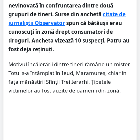
nevinovată în confruntarea dintre două
grupuri de tineri. Surse din anchetă
citate de
jurnaliștii Observator
spun că bătăuşii erau
cunoscuţi în zonă drept consumatori de
droguri. Ancheta vizează 10 suspecţi. Patru au
fost deja reţinuţi.
Motivul încăierării dintre tineri rămâne un mister.
Totul s-a întâmplat în Ieud, Maramureş, chiar în
faţa mănăstirii Sfinţii Trei Ierarhi. Ţipetele
victimelor au fost auzite de oamenii din zonă.