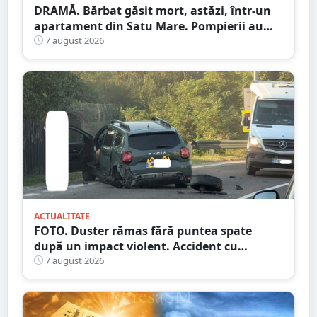
DRAMĂ. Bărbat găsit mort, astăzi, într-un
apartament din Satu Mare. Pompierii au
spart ușa
7 august 2026
ACTUALITATE
FOTO. Duster rămas fără puntea spate
după un impact violent. Accident cu
implicarea unei mașini din Satu Mare
7 august 2026