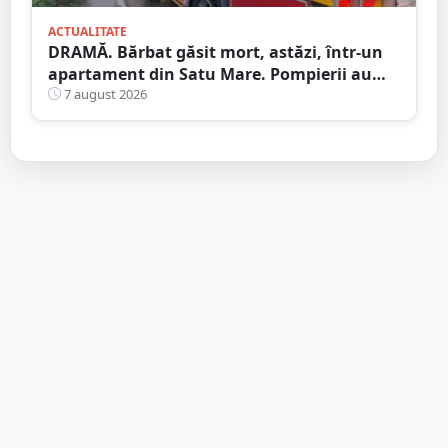
ACTUALITATE
DRAMĂ. Bărbat găsit mort, astăzi, într-un
apartament din Satu Mare. Pompierii au
spart ușa
7 august 2026