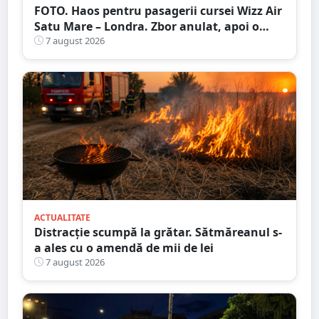
FOTO. Haos pentru pasagerii cursei Wizz Air
Satu Mare – Londra. Zbor anulat, apoi o
nouă întârziere. Fără explicații clare
7 august 2026
ACTUALITATE
Distracție scumpă la grătar. Sătmăreanul s-
a ales cu o amendă de mii de lei
7 august 2026