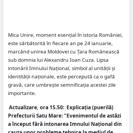
Mica Unire, moment esențial în istoria României,
este sărbătorită în fiecare an pe 24 ianuarie,
marcând unirea Moldovei cu Țara Românească
sub domnia lui Alexandru Ioan Cuza. Lipsa
intonării Imnului Național, simbol al unității și
identității naționale, este percepută ca o gafă
gravă, care umbrește semnificația acestei zile
importante.
Actualizare, ora 15.50:
Explicația (puerilă)
Prefecturii Satu Mare: ”Evenimentul de astăzi
a început fără intonarea Imnului Național din
cauza unor probleme tehnice la mediul de