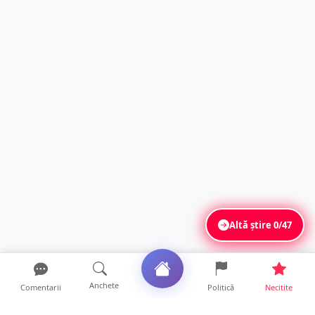
Altă știre
0/47
Anchete
Comentarii
Politică
Necitite