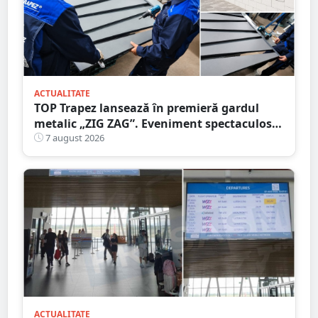
ACTUALITATE
TOP Trapez lansează în premieră gardul
metalic „ZIG ZAG”. Eveniment spectaculos
în Grădina Romei
7 august 2026
ACTUALITATE