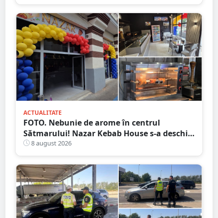
ACTUALITATE
FOTO. Nebunie de arome în centrul
Sătmarului! Nazar Kebab House s-a deschis
cu șaorma la 20 de lei, azi și mâine
8 august 2026