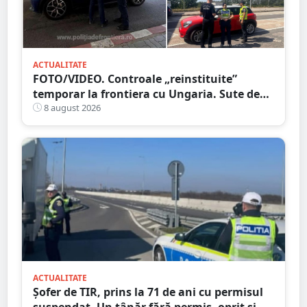
ACTUALITATE
FOTO/VIDEO. Controale „reinstituite”
temporar la frontiera cu Ungaria. Sute de
persoane și mașini, verificate în județul
8 august 2026
Satu Mare
ACTUALITATE
Șofer de TIR, prins la 71 de ani cu permisul
suspendat. Un tânăr fără permis, oprit și el