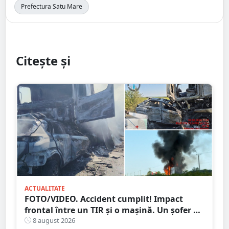
Prefectura Satu Mare
Citește și
ACTUALITATE
FOTO/VIDEO. Accident cumplit! Impact
frontal între un TIR și o mașină. Un șofer a
murit carbonizat
8 august 2026