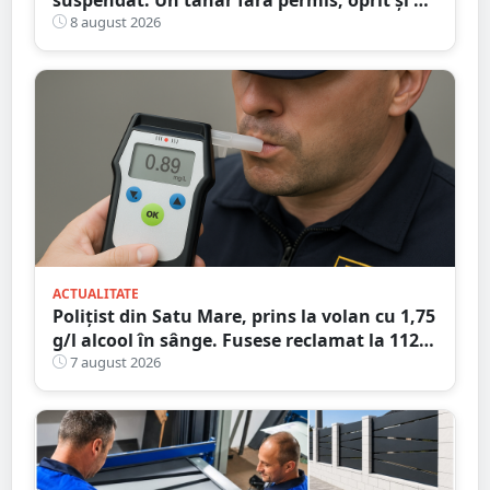
la Petea
8 august 2026
ACTUALITATE
Polițist din Satu Mare, prins la volan cu 1,75
g/l alcool în sânge. Fusese reclamat la 112
că circula pe contrasens
7 august 2026