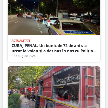
ACTUALITATE
CURAJ PENAL. Un bunic de 72 de ani s-a
urcat la volan și a dat nas în nas cu Poliția
Satu Mare
7 august 2026