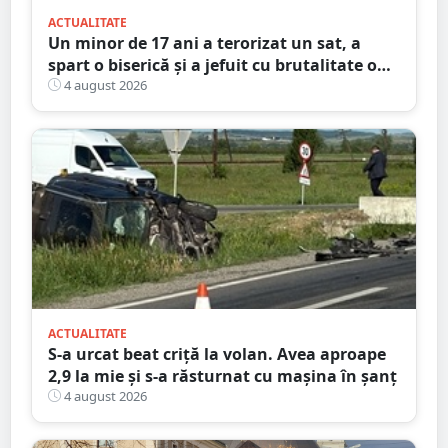
ACTUALITATE
Un minor de 17 ani a terorizat un sat, a
spart o biserică și a jefuit cu brutalitate o
bătrână de 80 de ani
4 august 2026
ACTUALITATE
S-a urcat beat criță la volan. Avea aproape
2,9 la mie și s-a răsturnat cu mașina în șanț
4 august 2026