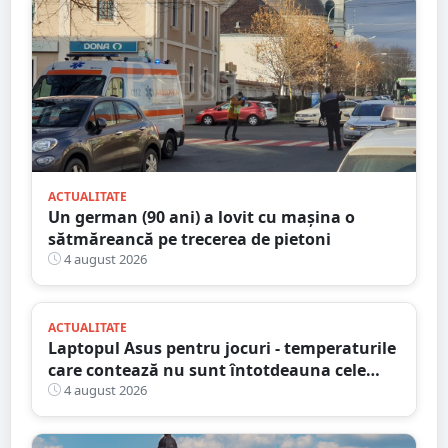
ACTUALITATE
Un german (90 ani) a lovit cu mașina o
sătmăreancă pe trecerea de pietoni
4 august 2026
ACTUALITATE
Laptopul Asus pentru jocuri - temperaturile
care contează nu sunt întotdeauna cele
mai mari
4 august 2026