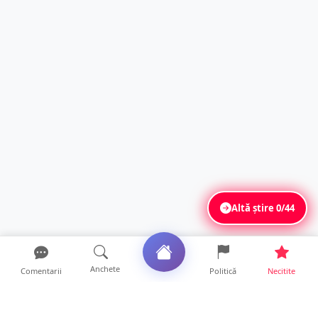
Altă știre
0/44
Anchete
Comentarii
Politică
Necitite