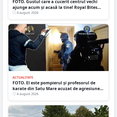
FOTO. Gustul care a cucerit centrul vechi
ajunge acum și acasă la tine! Royal Bites
(fosta Zahana) livrează la domiciliu
4 august 2026
ACTUALITATE
FOTO. El este pompierul și profesorul de
karate din Satu Mare acuzat de agresiune
intimă asupra unui minor
4 august 2026