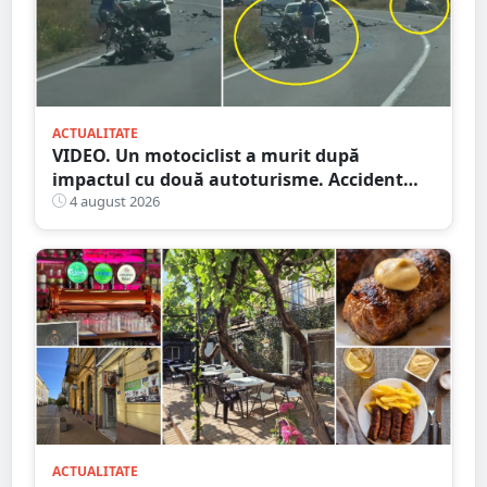
ACTUALITATE
VIDEO. Un motociclist a murit după
impactul cu două autoturisme. Accident
cumplit în județul vecin
4 august 2026
ACTUALITATE